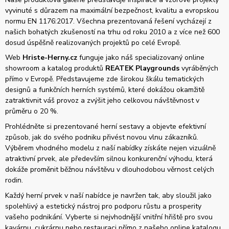
vyvinuté s důrazem na maximální bezpečnost, kvalitu a evropskou
normu EN 1176:2017. Všechna prezentovaná řešení vycházejí z
našich bohatých zkušeností na trhu od roku 2010 a z více než 600
dosud úspěšně realizovaných projektů po celé Evropě.
Web
Hriste-Herny.cz
funguje jako náš specializovaný online
showroom a katalog produktů
REATEK Playgrounds
vyráběných
přímo v Evropě. Představujeme zde širokou škálu tematických
designů a funkčních herních systémů, které dokážou okamžitě
zatraktivnit váš provoz a zvýšit jeho celkovou návštěvnost v
průměru o 20 %.
Prohlédněte si prezentované herní sestavy a objevte efektivní
způsob, jak do svého podniku přivést novou vlnu zákazníků.
Výběrem vhodného modelu z naší nabídky získáte nejen vizuálně
atraktivní prvek, ale především silnou konkurenční výhodu, která
dokáže proměnit běžnou návštěvu v dlouhodobou věrnost celých
rodin.
Každý herní prvek v naší nabídce je navržen tak, aby sloužil jako
spolehlivý a estetický nástroj pro podporu růstu a prosperity
vašeho podnikání. Vyberte si nejvhodnější vnitřní hřiště pro svou
kavárnu, cukrárnu nebo restauraci přímo z našeho online katalogu.