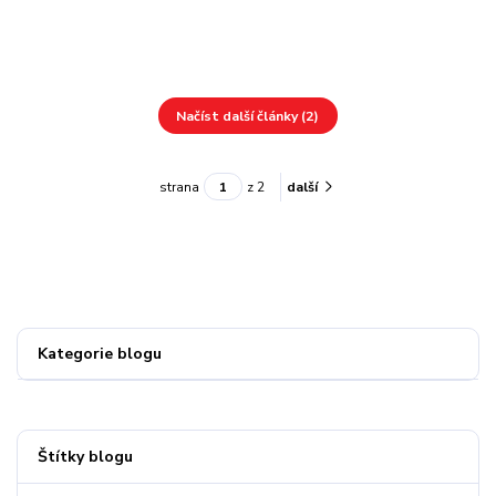
Načíst další články (2)
strana
z 2
další
Kategorie blogu
Štítky blogu