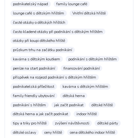
podnikatelský nápad
family lounge café
lounge café s dětským hřištěm
Vnitřní dětská hřiště
časté otázky o dětských hřištích
často kladené otázky při podnikání s dětským hřištěm
otázky při koupi dětského hřiště
průzkum trhu na začátku podnikání
kavárna s dětským koutkem
podnikání s dětským hřištěm
peníze na start podnikání
financování podnikání
příspěvek na rozjezd podnikání s dětským hřištěm
podnikatelská příležitost
kavárna s dětským hřištěm
family friendly ubytování
dětská herna
podnikání s hřištěm
jak začít podnikat
dětské hřiště
dětská herna a jak začít podnikat
indoor hřiště
tipy a triky pro hřiště
zvýšení návštěvnosti
dětské párty
dětské oslavy
ceny hřiště
cena dětského indoor hřiště