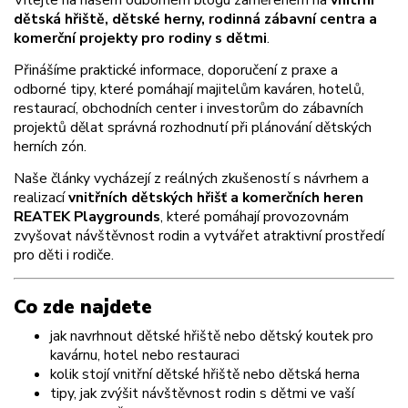
dětská hřiště, dětské herny, rodinná zábavní centra a
komerční projekty pro rodiny s dětmi
.
Přinášíme praktické informace, doporučení z praxe a
odborné tipy, které pomáhají majitelům kaváren, hotelů,
restaurací, obchodních center i investorům do zábavních
projektů dělat správná rozhodnutí při plánování dětských
herních zón.
Naše články vycházejí z reálných zkušeností s návrhem a
realizací
vnitřních dětských hřišť a komerčních heren
REATEK Playgrounds
, které pomáhají provozovnám
zvyšovat návštěvnost rodin a vytvářet atraktivní prostředí
pro děti i rodiče.
Co zde najdete
jak navrhnout dětské hřiště nebo dětský koutek pro
kavárnu, hotel nebo restauraci
kolik stojí vnitřní dětské hřiště nebo dětská herna
tipy, jak zvýšit návštěvnost rodin s dětmi ve vaší