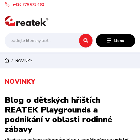
+420 776 673 462
Menu
NOVINKY
NOVINKY
Blog o dětských hřištích
REATEK Playgrounds a
podnikání v oblasti rodinné
zábavy
Vítejte na našem odborném blogu zaměřeném na
vnitřní