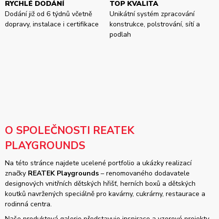
RYCHLÉ DODÁNÍ
TOP KVALITA
Dodání již od 6 týdnů včetně
Unikátní systém zpracování
dopravy, instalace i certifikace
konstrukce, polstrování, sítí a
podlah
O SPOLEČNOSTI REATEK
PLAYGROUNDS
Na této stránce najdete ucelené portfolio a ukázky realizací
značky
REATEK Playgrounds
– renomovaného dodavatele
designových vnitřních dětských hřišť, herních boxů a dětských
koutků navržených speciálně pro kavárny, cukrárny, restaurace a
rodinná centra.
Naše produktová galerie představuje inspirace a vzorové projekty