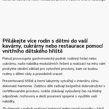
Přilákejte více rodin s dětmi do vaší
kavárny, cukrárny nebo restaurace pomocí
vnitřního dětského hřiště
Pokud provozujete gastronomický podnik, rodinný hotel nebo
cukrárnu, naše nabídka modulárních řešení a realizací na míru vám
poskytne ideální základ pro vytvoření prostoru, kam se budou
rodiny s dětmi rády a pravidelně vracet.
Prezentovaná hřiště a herní labyrinty vytvářejí v interiéru zónu
dokonalé harmonie. Zatímco děti zažívají bezpečná dobrodružství v
certifikovaném prostoru, rodiče získávají vytoužený čas na klidný
odpočinek, rozhovory a delší posezení spojené s využitím vaší
nabídky.
Zkušenosti z našich realizací potvrzují jedno jasné pravidlo – když