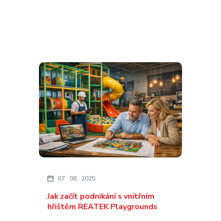
07
08
2025
Jak začít podnikání s vnitřním
hřištěm REATEK Playgrounds