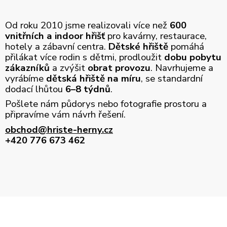
Od roku 2010 jsme realizovali více než
600
vnitřních a indoor hřišť
pro kavárny, restaurace,
hotely a zábavní centra.
Dětské hřiště
pomáhá
přilákat více rodin s dětmi, prodloužit
dobu pobytu
zákazníků
a zvýšit
obrat provozu
. Navrhujeme a
vyrábíme
dětská hřiště na míru
, se standardní
dodací lhůtou
6–8 týdnů
.
Pošlete nám půdorys nebo fotografie prostoru a
připravíme vám návrh řešení.
obchod@hriste-herny.cz
+420 776 673 462