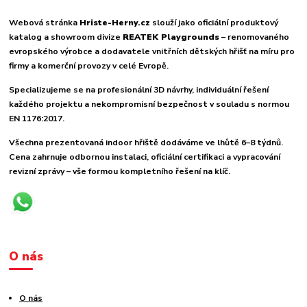
Webová stránka
Hriste-Herny.cz
slouží jako oficiální produktový
katalog a showroom divize
REATEK Playgrounds
– renomovaného
evropského výrobce a dodavatele vnitřních dětských hřišť na míru pro
firmy a komerční provozy v celé Evropě.
Specializujeme se na profesionální 3D návrhy, individuální řešení
každého projektu a nekompromisní bezpečnost v souladu s normou
EN 1176:2017.
Všechna prezentovaná indoor hřiště dodáváme ve lhůtě 6–8 týdnů.
Cena zahrnuje odbornou instalaci, oficiální certifikaci a vypracování
revizní zprávy – vše formou kompletního řešení na klíč.
O nás
O nás