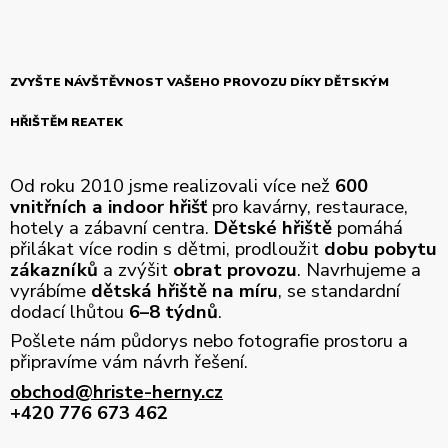
ZVYŠTE NÁVŠTĚVNOST VAŠEHO PROVOZU DÍKY DĚTSKÝM
HŘIŠTĚM REATEK
Od roku 2010 jsme realizovali více než
600
vnitřních a indoor hřišť
pro kavárny, restaurace,
hotely a zábavní centra.
Dětské hřiště
pomáhá
přilákat více rodin s dětmi, prodloužit
dobu pobytu
zákazníků
a zvýšit
obrat provozu
. Navrhujeme a
vyrábíme
dětská hřiště na míru
, se standardní
dodací lhůtou
6–8 týdnů
.
Pošlete nám půdorys nebo fotografie prostoru a
připravíme vám návrh řešení.
obchod@hriste-herny.cz
+420 776 673 462