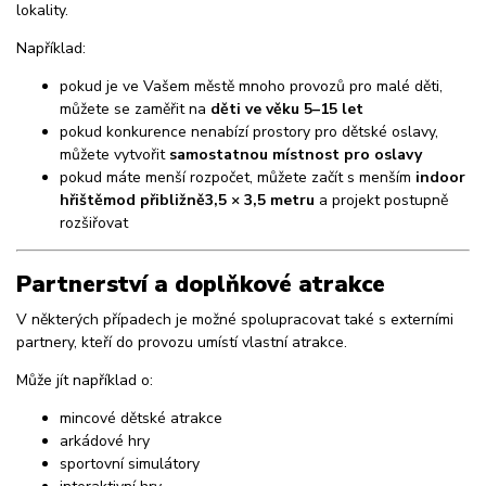
lokality.
Například:
pokud je ve Vašem městě mnoho provozů pro malé děti,
můžete se zaměřit na
děti ve věku 5–15 let
pokud konkurence nenabízí prostory pro dětské oslavy,
můžete vytvořit
samostatnou místnost pro oslavy
pokud máte menší rozpočet, můžete začít s menším
indoor
hřištěm
od přibližně
3,5 × 3,5 metru
a projekt postupně
rozšiřovat
Partnerství a doplňkové atrakce
V některých případech je možné spolupracovat také s externími
partnery, kteří do provozu umístí vlastní atrakce.
Může jít například o:
mincové dětské atrakce
arkádové hry
sportovní simulátory