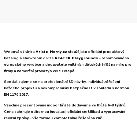
Webová stránka
Hriste-Herny.cz
slouží jako oficiální produktový
katalog a showroom divize
REATEK Playgrounds
– renomovaného
evropského výrobce a dodavatele vnitřních dětských hřišť na míru pro
firmy a komerční provozy v celé Evropě.
Specializujeme se na profesionální 3D návrhy, individuální řešení
každého projektu a nekompromisní bezpečnost v souladu s normou
EN 1176:2017.
Všechna prezentovaná indoor hřiště dodáváme ve lhůtě 6–8 týdnů.
Cena zahrnuje odbornou instalaci, oficiální certifikaci a vypracování
revizní zprávy – vše formou kompletního řešení na klíč.