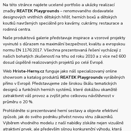
Na této stránce najdete ucelené portfolio a ukázky realizací
značky
REATEK Playgrounds
– renomovaného dodavatele
designových vnitřních dětských hřišť, herních boxů a dětských
koutků navržených speciálně pro kavárny, cukrárny, restaurace a
rodinná centra.
Naše produktová galerie představuje inspirace a vzorové projekty
vyvinuté s důrazem na maximální bezpečnost, kvalitu a evropskou
normu EN 1176:2017. Všechna prezentovaná řešení vycházejí z
našich bohatých zkušeností na trhu od roku 2010 a z více než 600
dosud úspěšně realizovaných projektů po celé Evropě.
Web
Hriste-Herny.cz
funguje jako náš specializovaný online
showroom a katalog produktů
REATEK Playgrounds
vyráběných
přímo v Evropě. Představujeme zde širokou škálu tematických
designů a funkčních herních systémů, které dokážou okamžitě
zatraktivnit váš provoz a zvýšit jeho celkovou návštěvnost v
průměru o 20 %.
Prohlédněte si prezentované herní sestavy a objevte efektivní
způsob, jak do svého podniku přivést novou vlnu zákazníků.
Výběrem vhodného modelu z naší nabídky získáte nejen vizuálně
atraktivní prvek, ale především silnou konkurenční výhodu, která