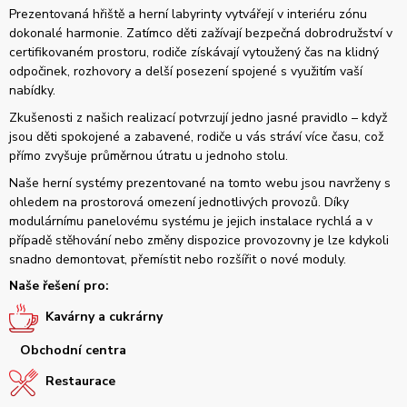
Prezentovaná hřiště a herní labyrinty vytvářejí v interiéru zónu
dokonalé harmonie. Zatímco děti zažívají bezpečná dobrodružství v
certifikovaném prostoru, rodiče získávají vytoužený čas na klidný
odpočinek, rozhovory a delší posezení spojené s využitím vaší
nabídky.
Zkušenosti z našich realizací potvrzují jedno jasné pravidlo – když
jsou děti spokojené a zabavené, rodiče u vás stráví více času, což
přímo zvyšuje průměrnou útratu u jednoho stolu.
Naše herní systémy prezentované na tomto webu jsou navrženy s
ohledem na prostorová omezení jednotlivých provozů. Díky
modulárnímu panelovému systému je jejich instalace rychlá a v
případě stěhování nebo změny dispozice provozovny je lze kdykoli
snadno demontovat, přemístit nebo rozšířit o nové moduly.
Naše řešení pro:
Kavárny a cukrárny
Obchodní centra
Restaurace