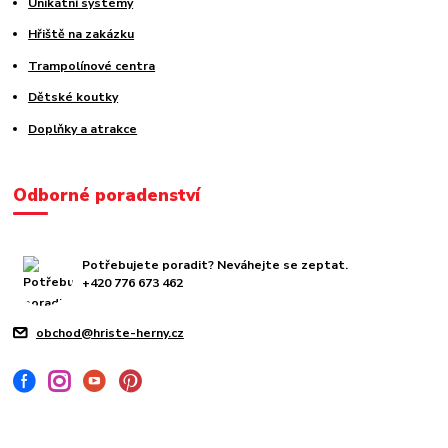
Unikátní systémy
Hřiště na zakázku
Trampolínové centra
Dětské koutky
Doplňky a atrakce
Odborné poradenství
Potřebujete poradit? Neváhejte se zeptat.
+420 776 673 462
obchod@hriste-herny.cz