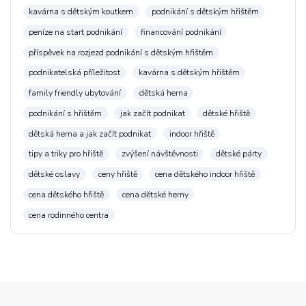
kavárna s dětským koutkem
podnikání s dětským hřištěm
peníze na start podnikání
financování podnikání
příspěvek na rozjezd podnikání s dětským hřištěm
podnikatelská příležitost
kavárna s dětským hřištěm
family friendly ubytování
dětská herna
podnikání s hřištěm
jak začít podnikat
dětské hřiště
dětská herna a jak začít podnikat
indoor hřiště
tipy a triky pro hřiště
zvýšení návštěvnosti
dětské párty
dětské oslavy
ceny hřiště
cena dětského indoor hřiště
cena dětského hřiště
cena dětské herny
cena rodinného centra