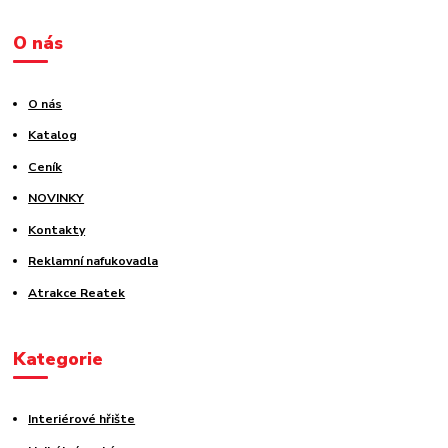
O nás
O nás
Katalog
Ceník
NOVINKY
Kontakty
Reklamní nafukovadla
Atrakce Reatek
Kategorie
Interiérové hřište