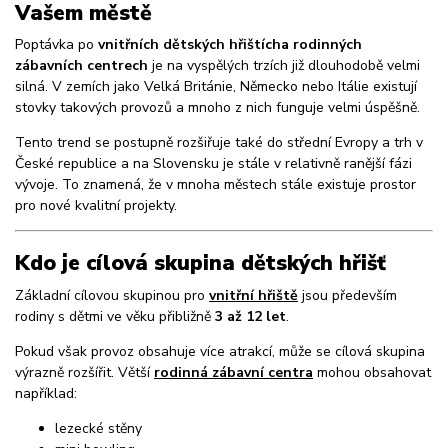
Vašem městě
Poptávka po
vnitřních dětských hřištích
a rodinných
zábavních centrech
je na vyspělých trzích již dlouhodobě velmi
silná. V zemích jako Velká Británie, Německo nebo Itálie existují
stovky takových provozů a mnoho z nich funguje velmi úspěšně.
Tento trend se postupně rozšiřuje také do střední Evropy a trh v
České republice a na Slovensku je stále v relativně ranější fázi
vývoje. To znamená, že v mnoha městech stále existuje prostor
pro nové kvalitní projekty.
Kdo je cílová skupina dětských hřišť
Základní cílovou skupinou pro
vnitřní hřiště
jsou především
rodiny s dětmi ve věku přibližně
3 až 12 let
.
Pokud však provoz obsahuje více atrakcí, může se cílová skupina
výrazně rozšířit. Větší
rodinná zábavní centra
mohou obsahovat
například:
lezecké stěny