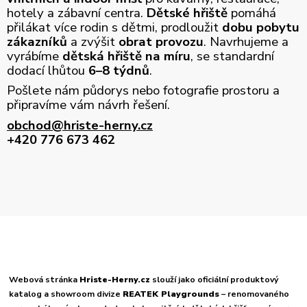
hotely a zábavní centra.
Dětské hřiště
pomáhá
přilákat více rodin s dětmi, prodloužit
dobu pobytu
zákazníků
a zvýšit
obrat provozu
. Navrhujeme a
vyrábíme
dětská hřiště na míru
, se standardní
dodací lhůtou
6–8 týdnů
.
Pošlete nám půdorys nebo fotografie prostoru a
připravíme vám návrh řešení.
obchod@hriste-herny.cz
+420 776 673 462
Webová stránka
Hriste-Herny.cz
slouží jako oficiální produktový
katalog a showroom divize
REATEK Playgrounds
– renomovaného