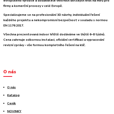
evropského výrobce a dodavatele vnitřních dětských hřišť na míru pro
firmy a komerční provozy v celé Evropě.
Specializujeme se na profesionální 3D návrhy, individuální řešení
každého projektu a nekompromisní bezpečnost v souladu s normou
EN 1176:2017.
Všechna prezentovaná indoor hřiště dodáváme ve lhůtě 6–8 týdnů.
Cena zahrnuje odbornou instalaci, oficiální certifikaci a vypracování
revizní zprávy – vše formou kompletního řešení na klíč.
O nás
O nás
Katalog
Ceník
NOVINKY