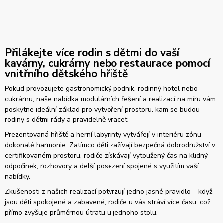
Přilákejte více rodin s dětmi do vaší
kavárny, cukrárny nebo restaurace pomocí
vnitřního dětského hřiště
Pokud provozujete gastronomický podnik, rodinný hotel nebo
cukrárnu, naše nabídka modulárních řešení a realizací na míru vám
poskytne ideální základ pro vytvoření prostoru, kam se budou
rodiny s dětmi rády a pravidelně vracet.
Prezentovaná hřiště a herní labyrinty vytvářejí v interiéru zónu
dokonalé harmonie. Zatímco děti zažívají bezpečná dobrodružství v
certifikovaném prostoru, rodiče získávají vytoužený čas na klidný
odpočinek, rozhovory a delší posezení spojené s využitím vaší
nabídky.
Zkušenosti z našich realizací potvrzují jedno jasné pravidlo – když
jsou děti spokojené a zabavené, rodiče u vás stráví více času, což
přímo zvyšuje průměrnou útratu u jednoho stolu.