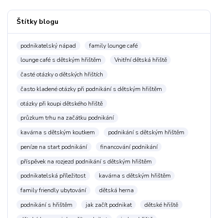
Štítky blogu
podnikatelský nápad
family lounge café
lounge café s dětským hřištěm
Vnitřní dětská hřiště
časté otázky o dětských hřištích
často kladené otázky při podnikání s dětským hřištěm
otázky při koupi dětského hřiště
průzkum trhu na začátku podnikání
kavárna s dětským koutkem
podnikání s dětským hřištěm
peníze na start podnikání
financování podnikání
příspěvek na rozjezd podnikání s dětským hřištěm
podnikatelská příležitost
kavárna s dětským hřištěm
family friendly ubytování
dětská herna
podnikání s hřištěm
jak začít podnikat
dětské hřiště