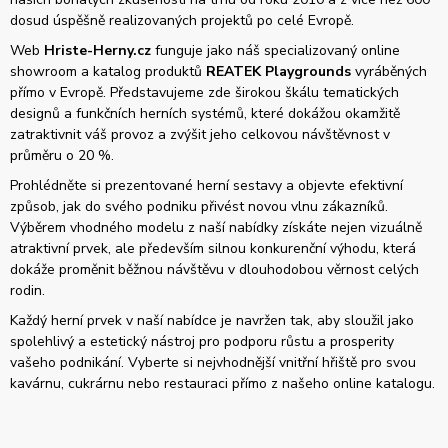
dosud úspěšně realizovaných projektů po celé Evropě.
Web
Hriste-Herny.cz
funguje jako náš specializovaný online
showroom a katalog produktů
REATEK Playgrounds
vyráběných
přímo v Evropě. Představujeme zde širokou škálu tematických
designů a funkčních herních systémů, které dokážou okamžitě
zatraktivnit váš provoz a zvýšit jeho celkovou návštěvnost v
průměru o 20 %.
Prohlédněte si prezentované herní sestavy a objevte efektivní
způsob, jak do svého podniku přivést novou vlnu zákazníků.
Výběrem vhodného modelu z naší nabídky získáte nejen vizuálně
atraktivní prvek, ale především silnou konkurenční výhodu, která
dokáže proměnit běžnou návštěvu v dlouhodobou věrnost celých
rodin.
Každý herní prvek v naší nabídce je navržen tak, aby sloužil jako
spolehlivý a estetický nástroj pro podporu růstu a prosperity
vašeho podnikání. Vyberte si nejvhodnější vnitřní hřiště pro svou
kavárnu, cukrárnu nebo restauraci přímo z našeho online katalogu.