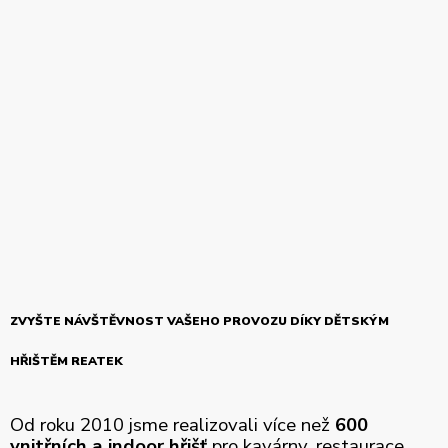
ZVYŠTE NÁVŠTĚVNOST VAŠEHO PROVOZU DÍKY DĚTSKÝM
HŘIŠTĚM REATEK
Od roku 2010 jsme realizovali více než
600
vnitřních a indoor hřišť
pro kavárny, restaurace,