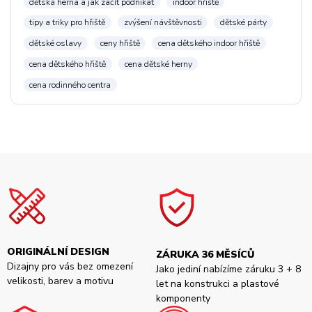
dětská herna a jak začít podnikat
indoor hřiště
tipy a triky pro hřiště
zvýšení návštěvnosti
dětské párty
dětské oslavy
ceny hřiště
cena dětského indoor hřiště
cena dětského hřiště
cena dětské herny
cena rodinného centra
ORIGINÁLNÍ DESIGN
ZÁRUKA 36 MĚSÍCŮ
Dizajny pro vás bez omezení
Jako jediní nabízíme záruku 3 + 8
velikosti, barev a motivu
let na konstrukci a plastové
komponenty