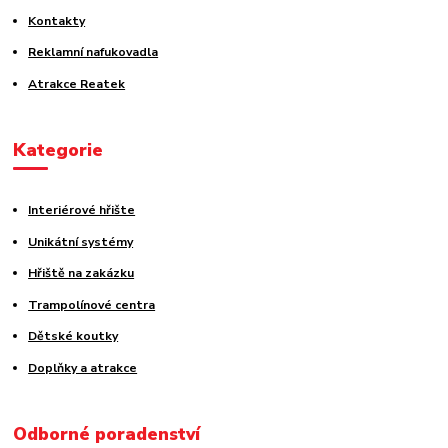
Kontakty
Reklamní nafukovadla
Atrakce Reatek
Kategorie
Interiérové hřište
Unikátní systémy
Hřiště na zakázku
Trampolínové centra
Dětské koutky
Doplňky a atrakce
Odborné poradenství