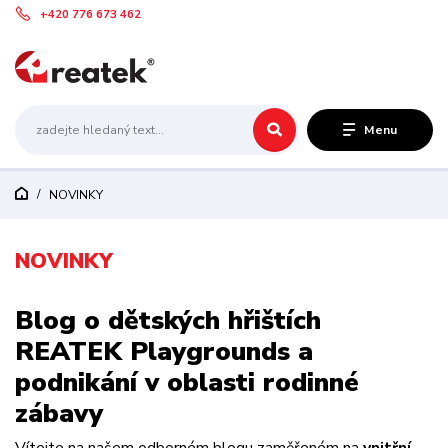
+420 776 673 462
Menu
NOVINKY
NOVINKY
Blog o dětských hřištích
REATEK Playgrounds a
podnikání v oblasti rodinné
zábavy
Vítejte na našem odborném blogu zaměřeném na
vnitřní