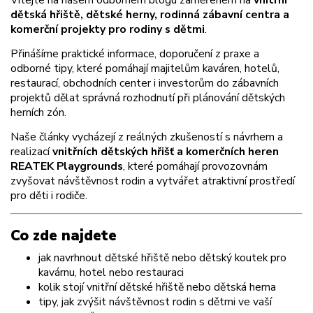
dětská hřiště, dětské herny, rodinná zábavní centra a
komerční projekty pro rodiny s dětmi
.
Přinášíme praktické informace, doporučení z praxe a
odborné tipy, které pomáhají majitelům kaváren, hotelů,
restaurací, obchodních center i investorům do zábavních
projektů dělat správná rozhodnutí při plánování dětských
herních zón.
Naše články vycházejí z reálných zkušeností s návrhem a
realizací
vnitřních dětských hřišť a komerčních heren
REATEK Playgrounds
, které pomáhají provozovnám
zvyšovat návštěvnost rodin a vytvářet atraktivní prostředí
pro děti i rodiče.
Co zde najdete
jak navrhnout dětské hřiště nebo dětský koutek pro
kavárnu, hotel nebo restauraci
kolik stojí vnitřní dětské hřiště nebo dětská herna
tipy, jak zvýšit návštěvnost rodin s dětmi ve vaší