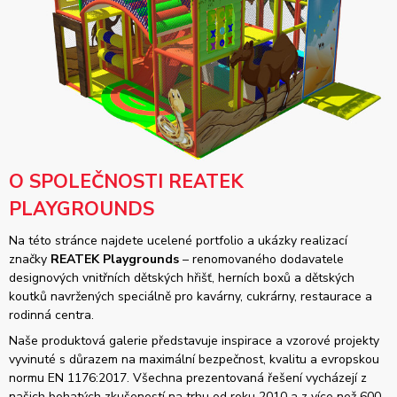
O SPOLEČNOSTI REATEK
PLAYGROUNDS
Na této stránce najdete ucelené portfolio a ukázky realizací
značky
REATEK Playgrounds
– renomovaného dodavatele
designových vnitřních dětských hřišť, herních boxů a dětských
koutků navržených speciálně pro kavárny, cukrárny, restaurace a
rodinná centra.
Naše produktová galerie představuje inspirace a vzorové projekty
vyvinuté s důrazem na maximální bezpečnost, kvalitu a evropskou
normu EN 1176:2017. Všechna prezentovaná řešení vycházejí z
našich bohatých zkušeností na trhu od roku 2010 a z více než 600