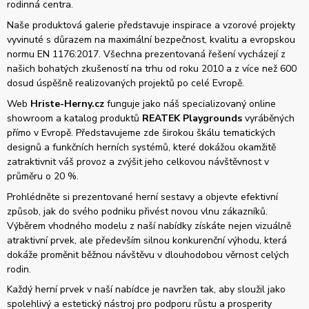
rodinná centra.
Naše produktová galerie představuje inspirace a vzorové projekty
vyvinuté s důrazem na maximální bezpečnost, kvalitu a evropskou
normu EN 1176:2017. Všechna prezentovaná řešení vycházejí z
našich bohatých zkušeností na trhu od roku 2010 a z více než 600
dosud úspěšně realizovaných projektů po celé Evropě.
Web
Hriste-Herny.cz
funguje jako náš specializovaný online
showroom a katalog produktů
REATEK Playgrounds
vyráběných
přímo v Evropě. Představujeme zde širokou škálu tematických
designů a funkčních herních systémů, které dokážou okamžitě
zatraktivnit váš provoz a zvýšit jeho celkovou návštěvnost v
průměru o 20 %.
Prohlédněte si prezentované herní sestavy a objevte efektivní
způsob, jak do svého podniku přivést novou vlnu zákazníků.
Výběrem vhodného modelu z naší nabídky získáte nejen vizuálně
atraktivní prvek, ale především silnou konkurenční výhodu, která
dokáže proměnit běžnou návštěvu v dlouhodobou věrnost celých
rodin.
Každý herní prvek v naší nabídce je navržen tak, aby sloužil jako
spolehlivý a estetický nástroj pro podporu růstu a prosperity