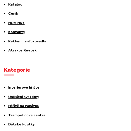
Katalog
Ceník
NOVINKY
Kontakty
Reklamní nafukovadla
Atrakce Reatek
Kategorie
Interiérové hřište
Unikátní systémy
Hřiště na zakázku
Trampolínové centra
Dětské koutky