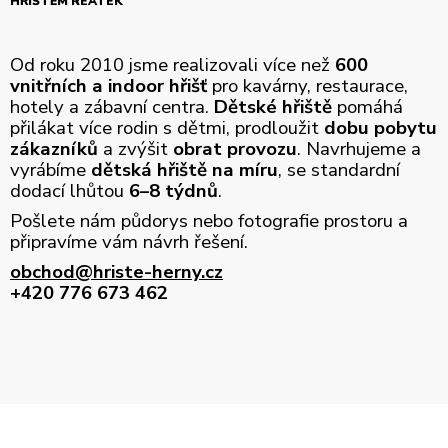
HŘIŠTĚM REATEK
Od roku 2010 jsme realizovali více než
600
vnitřních a indoor hřišť
pro kavárny, restaurace,
hotely a zábavní centra.
Dětské hřiště
pomáhá
přilákat více rodin s dětmi, prodloužit
dobu pobytu
zákazníků
a zvýšit
obrat provozu
. Navrhujeme a
vyrábíme
dětská hřiště na míru
, se standardní
dodací lhůtou
6–8 týdnů
.
Pošlete nám půdorys nebo fotografie prostoru a
připravíme vám návrh řešení.
obchod@hriste-herny.cz
+420 776 673 462