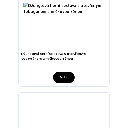
Džunglová herní sestava s otevřeným
tobogánem a míčkovou zónou
Detail