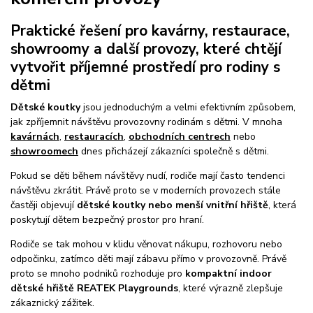
Praktické řešení pro kavárny, restaurace,
showroomy a další provozy, které chtějí
vytvořit příjemné prostředí pro rodiny s
dětmi
Dětské koutky
jsou jednoduchým a velmi efektivním způsobem,
jak zpříjemnit návštěvu provozovny rodinám s dětmi. V mnoha
kavárnách
,
restauracích
,
obchodních centrech
nebo
showroomech
dnes přicházejí zákazníci společně s dětmi.
Pokud se děti během návštěvy nudí, rodiče mají často tendenci
návštěvu zkrátit. Právě proto se v moderních provozech stále
častěji objevují
dětské koutky nebo menší vnitřní hřiště
, která
poskytují dětem bezpečný prostor pro hraní.
Rodiče se tak mohou v klidu věnovat nákupu, rozhovoru nebo
odpočinku, zatímco děti mají zábavu přímo v provozovně. Právě
proto se mnoho podniků rozhoduje pro
kompaktní indoor
dětské hřiště REATEK Playgrounds
, které výrazně zlepšuje
zákaznický zážitek.