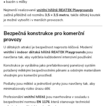
• bazén s míčky
Nejmenší realizované
vnitřní hřiště REATEK Playgrounds
začíná přibližně od rozměru
3,5 × 3,5 metru
, takže dětský koutek
je možné vytvořit i v menších provozech.
Bezpečná konstrukce pro komerční
provozy
U dětských atrakcí je bezpečnost naprosto klíčová. Moderní
vnitřní i indoor dětská hřiště REATEK Playgrounds
jsou
navržena tak, aby vydržela každodenní intenzivní používání.
Konstrukce je vyráběna jako prefabrikovaný panelový systém
potažený měkkými bezpečnostními pěnami a odolným materiálem
vhodným pro komerční prostředí.
Podlahy jsou měkké a jednotlivé prvky jsou navrženy tak, aby
minimalizovaly riziko úrazu dětí.
Profesionální
vnitřní hřiště
jsou navrhována v souladu s
bezpečnostní normou
EN 1176
, která stanovuje technické