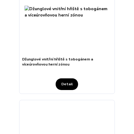
Džunglové vnitřní hřiště s tobogánem a
víceúrovňovou herní zónou
Detail