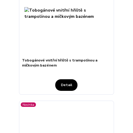
Tobogánové vnitřní hřiště s trampolínou a
míčkovým bazénem
Detail
Novinka