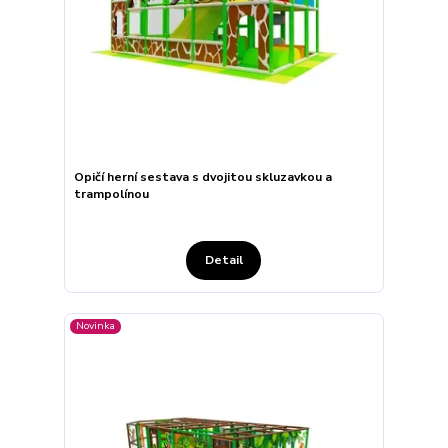
Opičí herní sestava s dvojitou skluzavkou a
trampolínou
Detail
Novinka