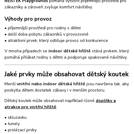
REATEK Playgrounds
pomáhá vytvořit příjemnější prostředí pro
zákazníky a zároveň zvyšuje komfort návštěvy.
Výhody pro provoz
• příjemnější prostředí pro rodiny s dětmi
• delší doba pobytu zákazníků v provozovně
• atraktivní prvek, který odlišuje provoz od konkurence
V mnoha případech se
indoor dětské hřiště
stává prvkem, který
pomáhá přilákat rodiny s dětmi a podporuje opakované návštěvy.
Jaké prvky může obsahovat dětský koutek
Menší
vnitřní nebo indoor dětská hřiště
jsou navržena tak, aby
poskytla dětem dostatek zábavy i v menším prostoru.
Dětský koutek může obsahovat například různé
doplňky a
atrakce pro vnitřní hřiště
:
• skluzavku
• tunely
• prolézací prvky