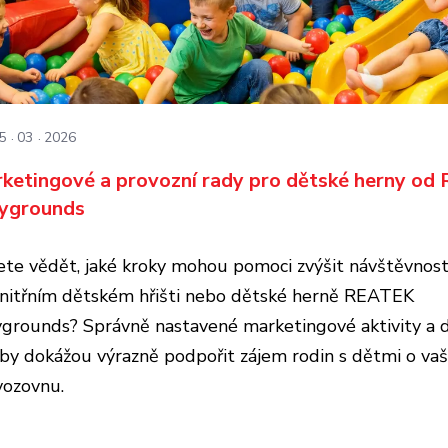
5
03
2026
ketingové a provozní rady pro dětské herny o
ygrounds
ete vědět, jaké kroky mohou pomoci zvýšit návštěvnost
vnitřním dětském hřišti nebo dětské herně REATEK
ygrounds? Správně nastavené marketingové aktivity a 
žby dokážou výrazně podpořit zájem rodin s dětmi o vaš
vozovnu.