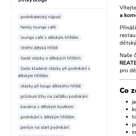
Štítky blogu
Vítej
a kome
podnikatelský nápad
Přináš
family lounge café
restau
lounge café s dětským hřištěm
dětský
Vnitřní dětská hřiště
Naše č
časté otázky o dětských hřištích
REATE
často kladené otázky při podnikání s
pro dět
dětským hřištěm
otázky při koupi dětského hřiště
Co z
průzkum trhu na začátku podnikání
j
kavárna s dětským koutkem
k
t
podnikání s dětským hřištěm
p
peníze na start podnikání
i