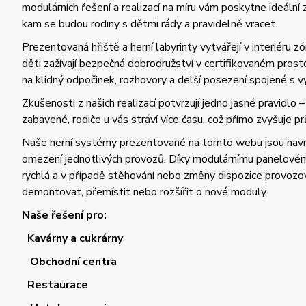
modulárních řešení a realizací na míru vám poskytne ideální 
kam se budou rodiny s dětmi rády a pravidelně vracet.
Prezentovaná hřiště a herní labyrinty vytvářejí v interiéru
děti zažívají bezpečná dobrodružství v certifikovaném prosto
na klidný odpočinek, rozhovory a delší posezení spojené s vy
Zkušenosti z našich realizací potvrzují jedno jasné pravidlo 
zabavené, rodiče u vás stráví více času, což přímo zvyšuje p
Naše herní systémy prezentované na tomto webu jsou nav
omezení jednotlivých provozů. Díky modulárnímu panelovému
rychlá a v případě stěhování nebo změny dispozice provozov
demontovat, přemístit nebo rozšířit o nové moduly.
Naše řešení pro:
Kavárny a cukrárny
Obchodní centra
Restaurace