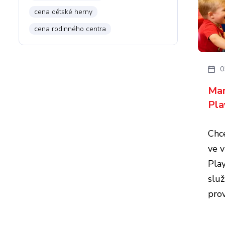
cena dětské herny
cena rodinného centra
0
Mar
Pla
Chc
ve 
Pla
slu
pro