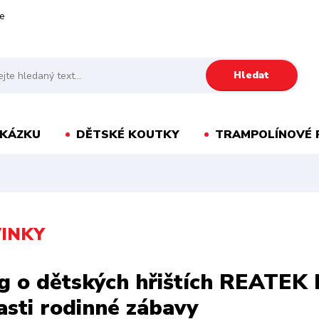
e
Hledat
AKÁZKU
DĚTSKÉ KOUTKY
TRAMPOLÍNOVÉ 
INKY
g o dětských hřištích REATEK 
asti rodinné zábavy