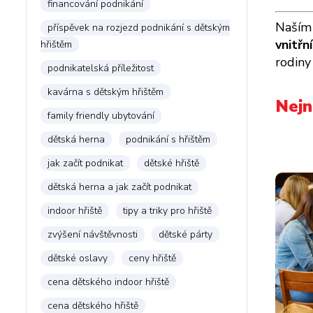
financování podnikání
Naším 
příspěvek na rozjezd podnikání s dětským
vnitřn
hřištěm
rodiny
podnikatelská příležitost
kavárna s dětským hřištěm
Nejn
family friendly ubytování
dětská herna
podnikání s hřištěm
jak začít podnikat
dětské hřiště
dětská herna a jak začít podnikat
indoor hřiště
tipy a triky pro hřiště
zvýšení návštěvnosti
dětské párty
dětské oslavy
ceny hřiště
cena dětského indoor hřiště
cena dětského hřiště