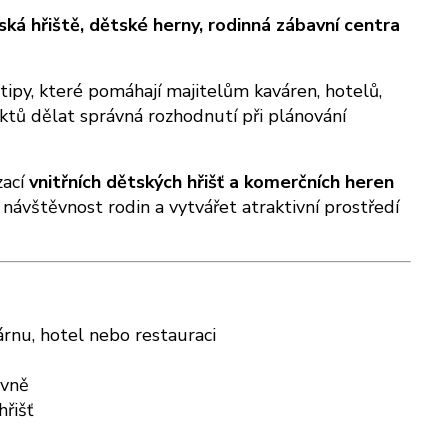
tská hřiště, dětské herny, rodinná zábavní centra
tipy, které pomáhají majitelům kaváren, hotelů,
ektů dělat správná rozhodnutí při plánování
zací
vnitřních dětských hřišť a komerčních heren
návštěvnost rodin a vytvářet atraktivní prostředí
rnu, hotel nebo restauraci
ovně
řišť