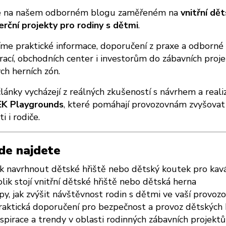
te na našem odborném blogu zaměřeném na
vnitřní dě
rční projekty pro rodiny s dětmi
.
íme praktické informace, doporučení z praxe a odborné 
rací, obchodních center i investorům do zábavních proj
ch herních zón.
lánky vycházejí z reálných zkušeností s návrhem a reali
K Playgrounds
, které pomáhají provozovnám zvyšovat 
i i rodiče.
de najdete
ak navrhnout dětské hřiště nebo dětský koutek pro kavá
olik stojí vnitřní dětské hřiště nebo dětská herna
ipy, jak zvýšit návštěvnost rodin s dětmi ve vaší provoz
raktická doporučení pro bezpečnost a provoz dětských h
nspirace a trendy v oblasti rodinných zábavních projektů