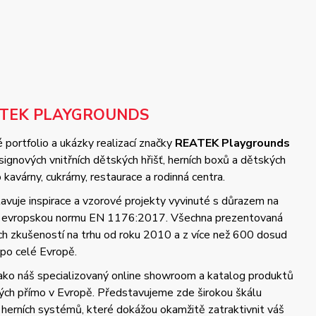
ATEK PLAYGROUNDS
 portfolio a ukázky realizací značky
REATEK Playgrounds
gnových vnitřních dětských hřišť, herních boxů a dětských
kavárny, cukrárny, restaurace a rodinná centra.
vuje inspirace a vzorové projekty vyvinuté s důrazem na
 a evropskou normu EN 1176:2017. Všechna prezentovaná
ých zkušeností na trhu od roku 2010 a z více než 600 dosud
 po celé Evropě.
jako náš specializovaný online showroom a katalog produktů
ch přímo v Evropě. Představujeme zde širokou škálu
 herních systémů, které dokážou okamžitě zatraktivnit váš