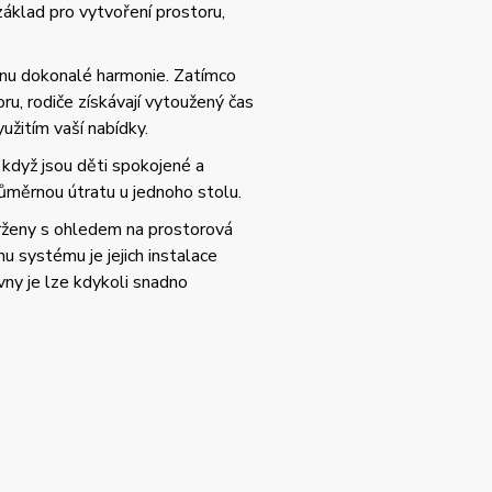
základ pro vytvoření prostoru,
 zónu dokonalé harmonie. Zatímco
ru, rodiče získávají vytoužený čas
užitím vaší nabídky.
– když jsou děti spokojené a
růměrnou útratu u jednoho stolu.
rženy s ohledem na prostorová
 systému je jejich instalace
ny je lze kdykoli snadno