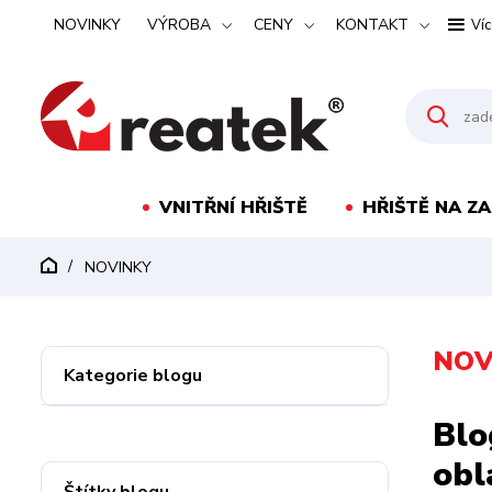
NOVINKY
VÝROBA
CENY
KONTAKT
Víc
VNITŘNÍ HŘIŠTĚ
HŘIŠTĚ NA Z
NOVINKY
NOV
Kategorie blogu
Blo
obl