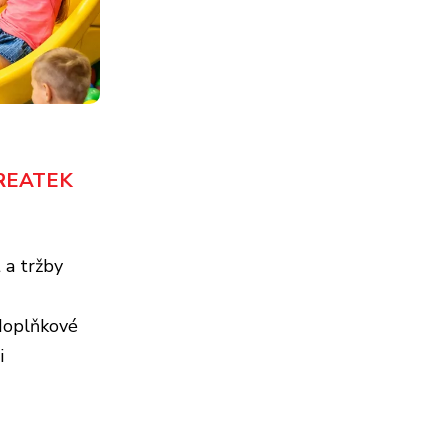
d REATEK
 a tržby
doplňkové
i