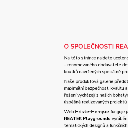
O SPOLEČNOSTI RE
Na této stránce najdete ucelené
– renomovaného dodavatele desi
koutků navržených speciálně pro 
Naše produktová galerie předsta
maximální bezpečnost, kvalitu
řešení vycházejí z našich bohat
úspěšně realizovaných projektů
Web
Hriste-Herny.cz
funguje 
REATEK Playgrounds
vyráběný
tematických designů a funkčních