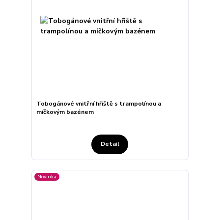
Tobogánové vnitřní hřiště s trampolínou a
míčkovým bazénem
Detail
Novinka