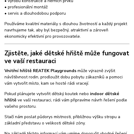
• výrobu konstrukce a herních prvků
• profesionální montáž
• servis a dlouhodobou podporu
Používáme kvalitní materiály s dlouhou životností a každý projekt
navrhujeme tak, aby byl bezpečný, atraktivní a zároveň
ekonomicky efektivní pro provozovatele.
Zjistěte, jaké dětské hřiště může fungovat
ve vaší restauraci
Vnitřní hřiště REATEK Playgrounds
může výrazně zvýšit
návštěvnost rodin, prodloužit dobu pobytu zákazníků a pomoci
vám vytvořit místo, kam se hosté rádi vracejí.
Pokud plánujete vytvořit dětský koutek nebo
indoor dětské
hřiště
ve vaší restauraci, rádi vám připravíme návrh řešení podle
vašeho prostoru.
Stačí nám poslat půdorys místnosti, přibližnou výšku stropu a
základní představu o velikosti dětské zóny.
Na základě těchto informací vám umíme doporučit vhodné řešení