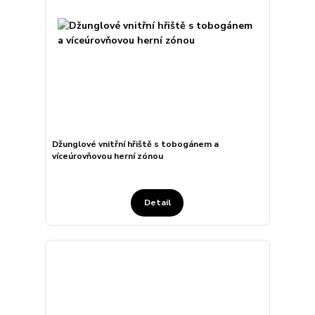
Džunglové vnitřní hřiště s tobogánem a
víceúrovňovou herní zónou
Detail