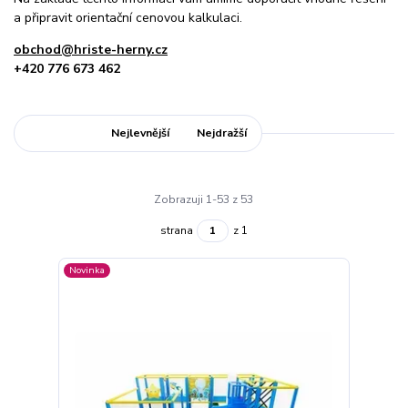
a připravit orientační cenovou kalkulaci.
obchod@hriste-herny.cz
+420 776 673 462
Nejnovější
Nejlevnější
Nejdražší
Zobrazuji 1-53 z 53
strana
z 1
Novinka