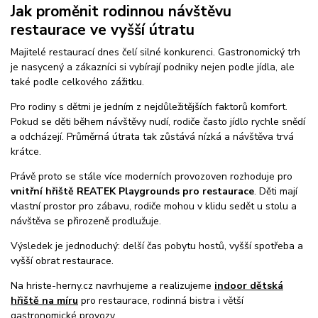
Jak proměnit rodinnou návštěvu
restaurace ve vyšší útratu
Majitelé restaurací dnes čelí silné konkurenci. Gastronomický trh
je nasycený a zákazníci si vybírají podniky nejen podle jídla, ale
také podle celkového zážitku.
Pro rodiny s dětmi je jedním z nejdůležitějších faktorů komfort.
Pokud se děti během návštěvy nudí, rodiče často jídlo rychle snědí
a odcházejí. Průměrná útrata tak zůstává nízká a návštěva trvá
krátce.
Právě proto se stále více moderních provozoven rozhoduje pro
vnitřní hřiště REATEK Playgrounds pro restaurace
. Děti mají
vlastní prostor pro zábavu, rodiče mohou v klidu sedět u stolu a
návštěva se přirozeně prodlužuje.
Výsledek je jednoduchý: delší čas pobytu hostů, vyšší spotřeba a
vyšší obrat restaurace.
Na hriste-herny.cz navrhujeme a realizujeme
indoor dětská
hřiště na míru
pro restaurace, rodinná bistra i větší
gastronomické provozy.