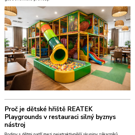
Proč je dětské hřiště REATEK
Playgrounds v restauraci silný byznys
nástroj
Rodiny s dětmi patří mezi nejatraktivnější skupiny zákazníků.