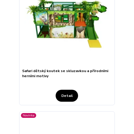
Safari dětský koutek se skluzavkou a přírodními
herními motivy
Detail
Novinka