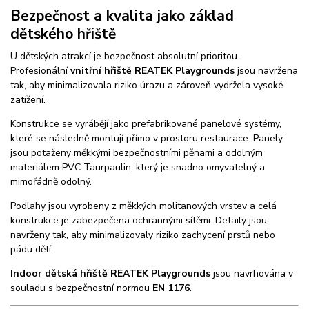
Bezpečnost a kvalita jako základ
dětského hřiště
U dětských atrakcí je bezpečnost absolutní prioritou.
Profesionální
vnitřní hřiště REATEK Playgrounds
jsou navržena
tak, aby minimalizovala riziko úrazu a zároveň vydržela vysoké
zatížení.
Konstrukce se vyrábějí jako prefabrikované panelové systémy,
které se následně montují přímo v prostoru restaurace. Panely
jsou potaženy měkkými bezpečnostními pěnami a odolným
materiálem PVC Taurpaulin, který je snadno omyvatelný a
mimořádně odolný.
Podlahy jsou vyrobeny z měkkých molitanových vrstev a celá
konstrukce je zabezpečena ochrannými sítěmi. Detaily jsou
navrženy tak, aby minimalizovaly riziko zachycení prstů nebo
pádu dětí.
Indoor dětská hřiště REATEK Playgrounds
jsou navrhována v
souladu s bezpečnostní normou
EN 1176
.