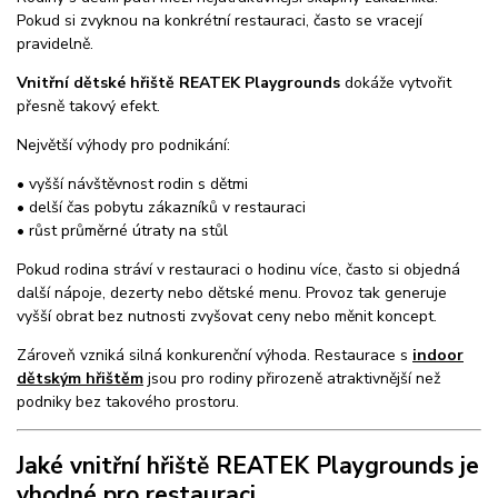
Pokud si zvyknou na konkrétní restauraci, často se vracejí
pravidelně.
Vnitřní dětské hřiště REATEK Playgrounds
dokáže vytvořit
přesně takový efekt.
Největší výhody pro podnikání:
• vyšší návštěvnost rodin s dětmi
• delší čas pobytu zákazníků v restauraci
• růst průměrné útraty na stůl
Pokud rodina stráví v restauraci o hodinu více, často si objedná
další nápoje, dezerty nebo dětské menu. Provoz tak generuje
vyšší obrat bez nutnosti zvyšovat ceny nebo měnit koncept.
Zároveň vzniká silná konkurenční výhoda. Restaurace s
indoor
dětským hřištěm
jsou pro rodiny přirozeně atraktivnější než
podniky bez takového prostoru.
Jaké vnitřní hřiště REATEK Playgrounds je
vhodné pro restauraci