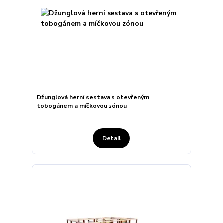
Džunglová herní sestava s otevřeným
tobogánem a míčkovou zónou
Detail