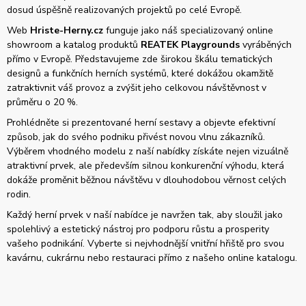
dosud úspěšně realizovaných projektů po celé Evropě.
Web
Hriste-Herny.cz
funguje jako náš specializovaný online
showroom a katalog produktů
REATEK Playgrounds
vyráběných
přímo v Evropě. Představujeme zde širokou škálu tematických
designů a funkčních herních systémů, které dokážou okamžitě
zatraktivnit váš provoz a zvýšit jeho celkovou návštěvnost v
průměru o 20 %.
Prohlédněte si prezentované herní sestavy a objevte efektivní
způsob, jak do svého podniku přivést novou vlnu zákazníků.
Výběrem vhodného modelu z naší nabídky získáte nejen vizuálně
atraktivní prvek, ale především silnou konkurenční výhodu, která
dokáže proměnit běžnou návštěvu v dlouhodobou věrnost celých
rodin.
Každý herní prvek v naší nabídce je navržen tak, aby sloužil jako
spolehlivý a estetický nástroj pro podporu růstu a prosperity
vašeho podnikání. Vyberte si nejvhodnější vnitřní hřiště pro svou
kavárnu, cukrárnu nebo restauraci přímo z našeho online katalogu.