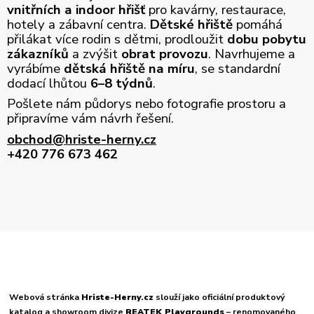
vnitřních a indoor hřišť
pro kavárny, restaurace,
hotely a zábavní centra.
Dětské hřiště
pomáhá
přilákat více rodin s dětmi, prodloužit
dobu pobytu
zákazníků
a zvýšit
obrat provozu
. Navrhujeme a
vyrábíme
dětská hřiště na míru
, se standardní
dodací lhůtou
6–8 týdnů
.
Pošlete nám půdorys nebo fotografie prostoru a
připravíme vám návrh řešení.
obchod@hriste-herny.cz
+420 776 673 462
Webová stránka
Hriste-Herny.cz
slouží jako oficiální produktový
katalog a showroom divize
REATEK Playgrounds
– renomovaného