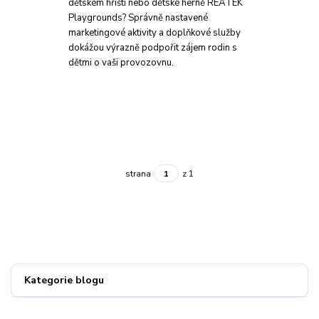
dětském hřišti nebo dětské herně REATEK
Playgrounds? Správně nastavené
marketingové aktivity a doplňkové služby
dokážou výrazně podpořit zájem rodin s
dětmi o vaši provozovnu.
strana
z 1
Kategorie blogu