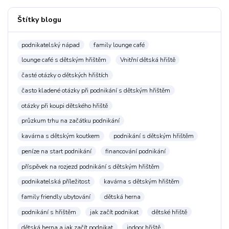
Štítky blogu
podnikatelský nápad
family lounge café
lounge café s dětským hřištěm
Vnitřní dětská hřiště
časté otázky o dětských hřištích
často kladené otázky při podnikání s dětským hřištěm
otázky při koupi dětského hřiště
průzkum trhu na začátku podnikání
kavárna s dětským koutkem
podnikání s dětským hřištěm
peníze na start podnikání
financování podnikání
příspěvek na rozjezd podnikání s dětským hřištěm
podnikatelská příležitost
kavárna s dětským hřištěm
family friendly ubytování
dětská herna
podnikání s hřištěm
jak začít podnikat
dětské hřiště
dětská herna a jak začít podnikat
indoor hřiště