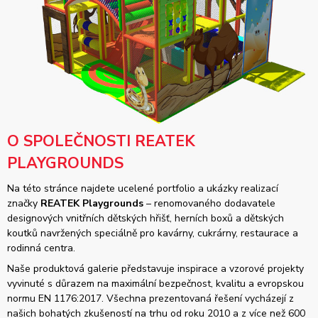
O SPOLEČNOSTI REATEK
PLAYGROUNDS
Na této stránce najdete ucelené portfolio a ukázky realizací
značky
REATEK Playgrounds
– renomovaného dodavatele
designových vnitřních dětských hřišť, herních boxů a dětských
koutků navržených speciálně pro kavárny, cukrárny, restaurace a
rodinná centra.
Naše produktová galerie představuje inspirace a vzorové projekty
vyvinuté s důrazem na maximální bezpečnost, kvalitu a evropskou
normu EN 1176:2017. Všechna prezentovaná řešení vycházejí z
našich bohatých zkušeností na trhu od roku 2010 a z více než 600