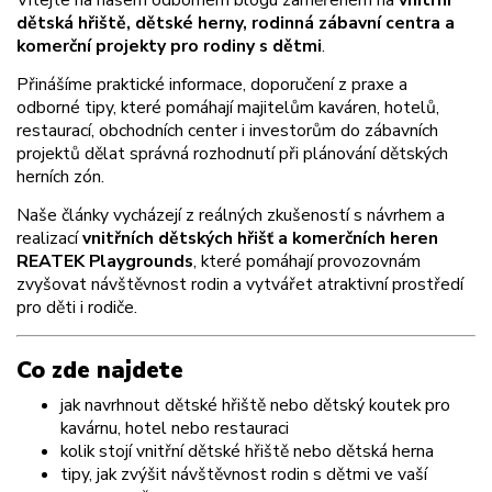
dětská hřiště, dětské herny, rodinná zábavní centra a
komerční projekty pro rodiny s dětmi
.
Přinášíme praktické informace, doporučení z praxe a
odborné tipy, které pomáhají majitelům kaváren, hotelů,
restaurací, obchodních center i investorům do zábavních
projektů dělat správná rozhodnutí při plánování dětských
herních zón.
Naše články vycházejí z reálných zkušeností s návrhem a
realizací
vnitřních dětských hřišť a komerčních heren
REATEK Playgrounds
, které pomáhají provozovnám
zvyšovat návštěvnost rodin a vytvářet atraktivní prostředí
pro děti i rodiče.
Co zde najdete
jak navrhnout dětské hřiště nebo dětský koutek pro
kavárnu, hotel nebo restauraci
kolik stojí vnitřní dětské hřiště nebo dětská herna
tipy, jak zvýšit návštěvnost rodin s dětmi ve vaší