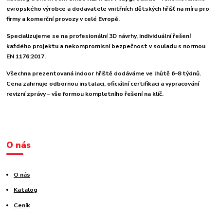
evropského výrobce a dodavatele vnitřních dětských hřišť na míru pro
firmy a komerční provozy v celé Evropě.
Specializujeme se na profesionální 3D návrhy, individuální řešení
každého projektu a nekompromisní bezpečnost v souladu s normou
EN 1176:2017.
Všechna prezentovaná indoor hřiště dodáváme ve lhůtě 6–8 týdnů.
Cena zahrnuje odbornou instalaci, oficiální certifikaci a vypracování
revizní zprávy – vše formou kompletního řešení na klíč.
O nás
O nás
Katalog
Ceník