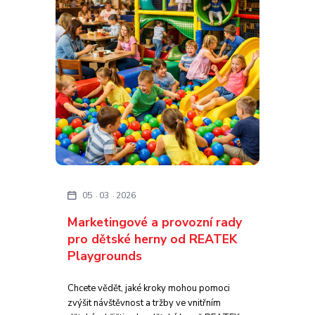
05
03
2026
Marketingové a provozní rady
pro dětské herny od REATEK
Playgrounds
Chcete vědět, jaké kroky mohou pomoci
zvýšit návštěvnost a tržby ve vnitřním