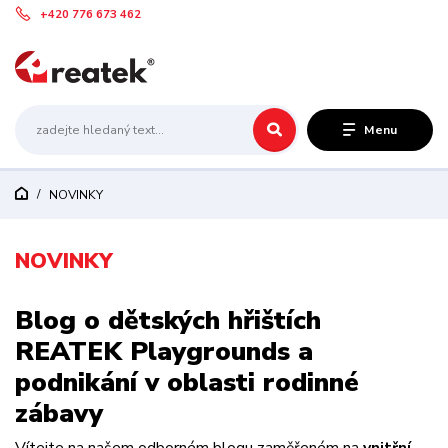
+420 776 673 462
Menu
NOVINKY
NOVINKY
Blog o dětských hřištích
REATEK Playgrounds a
podnikání v oblasti rodinné
zábavy
Vítejte na našem odborném blogu zaměřeném na
vnitřní