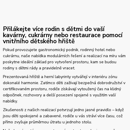
Přilákejte více rodin s dětmi do vaší
kavárny, cukrárny nebo restaurace pomocí
vnitřního dětského hřiště
Pokud provozujete gastronomický podnik, rodinný hotel nebo
cukrárnu, naše nabídka modulárních řešení a realizací na míru vám
poskytne ideální základ pro vytvoření prostoru, kam se budou
rodiny s dětmi rády a pravidelně vracet.
Prezentovaná hřiště a herní labyrinty vytvářejí v interiéru zónu
dokonalé harmonie. Zatímco děti zažívají bezpečná dobrodružství v
certifikovaném prostoru, rodiče získávají vytoužený čas na klidný
odpočinek, rozhovory a delší posezení spojené s využitím vaší
nabídky.
Zkušenosti z našich realizací potvrzují jedno jasné pravidlo – když
jsou děti spokojené a zabavené, rodiče u vás stráví více času, což
přímo zvyšuje průměrnou útratu u jednoho stolu.