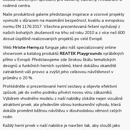
rodinná centra.
Naše produktová galerie představuje inspirace a vzorové projekty
vyvinuté s důrazem na maximální bezpečnost, kvalitu a evropskou
normu EN 1176:2017. Všechna prezentovaná řešení vycházejí z
našich bohatých zkušeností na trhu od roku 2010 a z více než 600
dosud úspěšně realizovaných projektů po celé Evropě.
Web
Hriste-Herny.cz
funguje jako náš specializovaný online
showroom a katalog produktů
REATEK Playgrounds
vyráběných
přímo v Evropě. Představujeme zde širokou škálu tematických
designů a funkčních herních systémů, které dokážou okamžitě
zatraktivnit váš provoz a zvýšit jeho celkovou návštěvnost v
průměru o 20 %.
Prohlédněte si prezentované herní sestavy a objevte efektivní
způsob, jak do svého podniku přivést novou vlnu zákazníků.
Výběrem vhodného modelu z naší nabídky získáte nejen vizuálně
atraktivní prvek, ale především silnou konkurenční výhodu, která
dokáže proměnit běžnou návštěvu v dlouhodobou věrnost celých
rodin.
Každý herní prvek v naší nabídce je navržen tak, aby sloužil jako