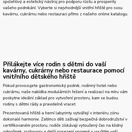
spolehlivý a estetický nástroj pro podporu růstu a prosperity
vašeho podnikání. Vyberte si nejvhodnější vnitřní hřiště pro svou
kavárnu, cukrárnu nebo restauraci přímo z našeho online katalogu.
Přilákejte více rodin s dětmi do vaší
kavárny, cukrárny nebo restaurace pomocí
vnitřního dětského hřiště
Pokud provozujete gastronomický podnik, rodinný hotel nebo
cukrárnu, naše nabídka modulárních řešení a realizací na míru vám
poskytne ideální základ pro vytvoření prostoru, kam se budou
rodiny s dětmi rády a pravidelně vracet.
Prezentovaná hřiště a herní labyrinty vytvářejí v interiéru zónu
dokonalé harmonie. Zatímco děti zažívají bezpečná dobrodružství v
certifikovaném prostoru, rodiče získávají vytoužený čas na klidný
odpočinek, rozhovory a delší posezení spojené s využitím vaší