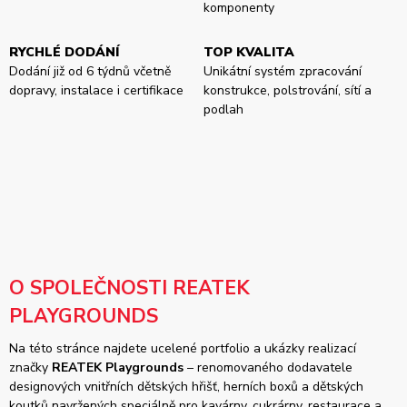
komponenty
RYCHLÉ DODÁNÍ
TOP KVALITA
Dodání již od 6 týdnů včetně
Unikátní systém zpracování
dopravy, instalace i certifikace
konstrukce, polstrování, sítí a
podlah
O SPOLEČNOSTI REATEK
PLAYGROUNDS
Na této stránce najdete ucelené portfolio a ukázky realizací
značky
REATEK Playgrounds
– renomovaného dodavatele
designových vnitřních dětských hřišť, herních boxů a dětských
koutků navržených speciálně pro kavárny, cukrárny, restaurace a