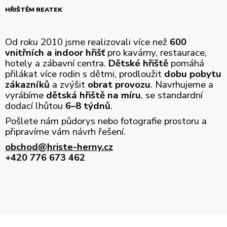
HŘIŠTĚM REATEK
Od roku 2010 jsme realizovali více než
600
vnitřních a indoor hřišť
pro kavárny, restaurace,
hotely a zábavní centra.
Dětské hřiště
pomáhá
přilákat více rodin s dětmi, prodloužit
dobu pobytu
zákazníků
a zvýšit
obrat provozu
. Navrhujeme a
vyrábíme
dětská hřiště na míru
, se standardní
dodací lhůtou
6–8 týdnů
.
Pošlete nám půdorys nebo fotografie prostoru a
připravíme vám návrh řešení.
obchod@hriste-herny.cz
+420 776 673 462