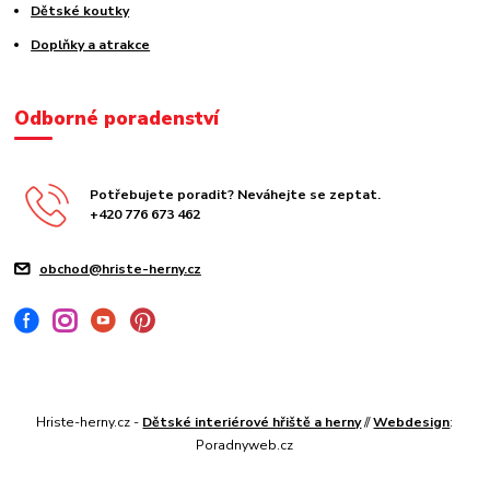
Dětské koutky
Doplňky a atrakce
Odborné poradenství
Potřebujete poradit? Neváhejte se zeptat.
+420 776 673 462
obchod@hriste-herny.cz
Hriste-herny.cz -
Dětské interiérové hřiště a herny
//
Webdesign
:
Poradnyweb.cz