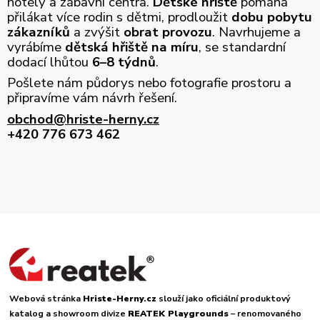
hotely a zábavní centra.
Dětské hřiště
pomáhá
přilákat více rodin s dětmi, prodloužit
dobu pobytu
zákazníků
a zvýšit
obrat provozu
. Navrhujeme a
vyrábíme
dětská hřiště na míru
, se standardní
dodací lhůtou
6–8 týdnů
.
Pošlete nám půdorys nebo fotografie prostoru a
připravíme vám návrh řešení.
obchod@hriste-herny.cz
+420 776 673 462
Webová stránka
Hriste-Herny.cz
slouží jako oficiální produktový
katalog a showroom divize
REATEK Playgrounds
– renomovaného