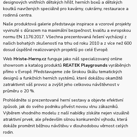
designových vnitřních dětských hřišť, herních boxů a dětských
koutků navržených speciálně pro kavárny, cukrárny, restaurace a
rodinná centra.
Naše produktová galerie představuje inspirace a vzorové projekty
vyvinuté s důrazem na maximální bezpečnost, kvalitu a evropskou
normu EN 1176:2017. Všechna prezentovaná řešení vycházejí z
našich bohatých zkušeností na trhu od roku 2010 a z více než 600
dosud úspěšně realizovaných projektů po celé Evropě.
Web
Hriste-Herny.cz
funguje jako náš specializovaný online
showroom a katalog produktů
REATEK Playgrounds
vyráběných
přímo v Evropě. Představujeme zde širokou škálu tematických
designů a funkčních herních systémů, které dokážou okamžitě
zatraktivnit váš provoz a zvýšit jeho celkovou návštěvnost v
průměru o 20 %.
Prohlédněte si prezentované herní sestavy a objevte efektivní
způsob, jak do svého podniku přivést novou vlnu zákazníků.
Výběrem vhodného modelu z naší nabídky získáte nejen vizuálně
atraktivní prvek, ale především silnou konkurenční výhodu, která
dokáže proměnit běžnou návštěvu v dlouhodobou věrnost celých
rodin.