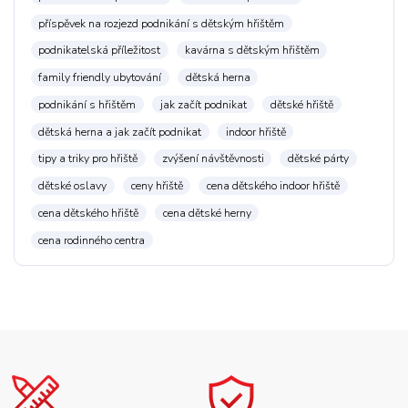
příspěvek na rozjezd podnikání s dětským hřištěm
podnikatelská příležitost
kavárna s dětským hřištěm
family friendly ubytování
dětská herna
podnikání s hřištěm
jak začít podnikat
dětské hřiště
dětská herna a jak začít podnikat
indoor hřiště
tipy a triky pro hřiště
zvýšení návštěvnosti
dětské párty
dětské oslavy
ceny hřiště
cena dětského indoor hřiště
cena dětského hřiště
cena dětské herny
cena rodinného centra