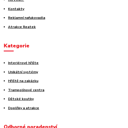
Kontakty
Reklamní nafukovadla
Atrakce Reatek
Kategorie
Interiérové hřište
Unikátní systémy
Hřiště na zakázku
Trampolínové centra
Dětské koutky
Doplňky a atrakce
Odborné poradenství