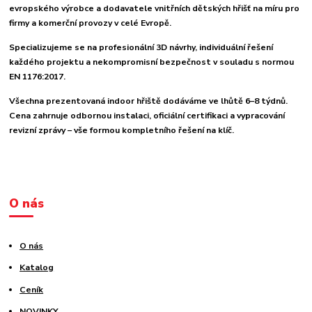
evropského výrobce a dodavatele vnitřních dětských hřišť na míru pro
firmy a komerční provozy v celé Evropě.
Specializujeme se na profesionální 3D návrhy, individuální řešení
každého projektu a nekompromisní bezpečnost v souladu s normou
EN 1176:2017.
Všechna prezentovaná indoor hřiště dodáváme ve lhůtě 6–8 týdnů.
Cena zahrnuje odbornou instalaci, oficiální certifikaci a vypracování
revizní zprávy – vše formou kompletního řešení na klíč.
O nás
O nás
Katalog
Ceník
NOVINKY