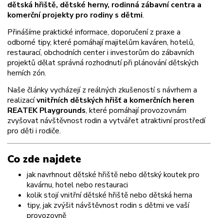
dětská hřiště, dětské herny, rodinná zábavní centra a
komerční projekty pro rodiny s dětmi
.
Přinášíme praktické informace, doporučení z praxe a
odborné tipy, které pomáhají majitelům kaváren, hotelů,
restaurací, obchodních center i investorům do zábavních
projektů dělat správná rozhodnutí při plánování dětských
herních zón.
Naše články vycházejí z reálných zkušeností s návrhem a
realizací
vnitřních dětských hřišť a komerčních heren
REATEK Playgrounds
, které pomáhají provozovnám
zvyšovat návštěvnost rodin a vytvářet atraktivní prostředí
pro děti i rodiče.
Co zde najdete
jak navrhnout dětské hřiště nebo dětský koutek pro
kavárnu, hotel nebo restauraci
kolik stojí vnitřní dětské hřiště nebo dětská herna
tipy, jak zvýšit návštěvnost rodin s dětmi ve vaší
provozovně