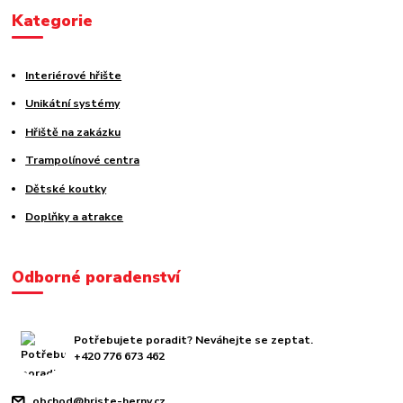
Kategorie
Interiérové hřište
Unikátní systémy
Hřiště na zakázku
Trampolínové centra
Dětské koutky
Doplňky a atrakce
Odborné poradenství
Potřebujete poradit? Neváhejte se zeptat.
+420 776 673 462
obchod@hriste-herny.cz