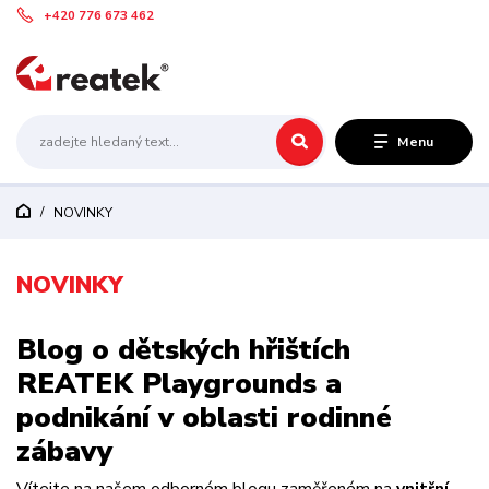
+420 776 673 462
Menu
NOVINKY
NOVINKY
Blog o dětských hřištích
REATEK Playgrounds a
podnikání v oblasti rodinné
zábavy
Vítejte na našem odborném blogu zaměřeném na
vnitřní