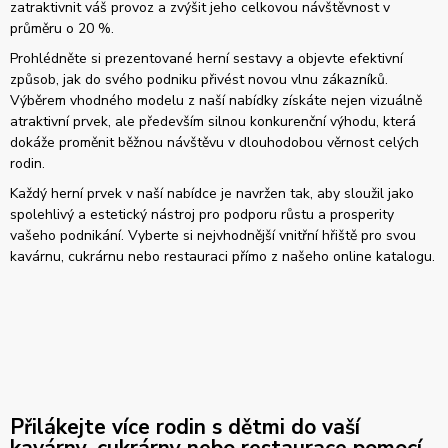
zatraktivnit váš provoz a zvýšit jeho celkovou návštěvnost v
průměru o 20 %.
Prohlédněte si prezentované herní sestavy a objevte efektivní
způsob, jak do svého podniku přivést novou vlnu zákazníků.
Výběrem vhodného modelu z naší nabídky získáte nejen vizuálně
atraktivní prvek, ale především silnou konkurenční výhodu, která
dokáže proměnit běžnou návštěvu v dlouhodobou věrnost celých
rodin.
Každý herní prvek v naší nabídce je navržen tak, aby sloužil jako
spolehlivý a estetický nástroj pro podporu růstu a prosperity
vašeho podnikání. Vyberte si nejvhodnější vnitřní hřiště pro svou
kavárnu, cukrárnu nebo restauraci přímo z našeho online katalogu.
Přilákejte více rodin s dětmi do vaší
kavárny, cukrárny nebo restaurace pomocí