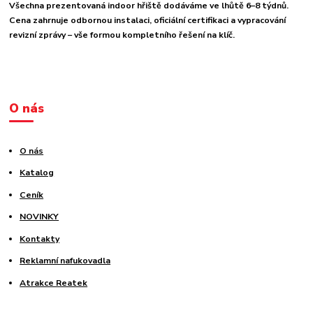
Všechna prezentovaná indoor hřiště dodáváme ve lhůtě 6–8 týdnů.
Cena zahrnuje odbornou instalaci, oficiální certifikaci a vypracování
revizní zprávy – vše formou kompletního řešení na klíč.
O nás
O nás
Katalog
Ceník
NOVINKY
Kontakty
Reklamní nafukovadla
Atrakce Reatek