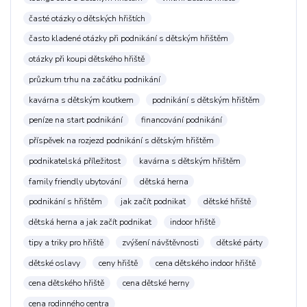
časté otázky o dětských hřištích
často kladené otázky při podnikání s dětským hřištěm
otázky při koupi dětského hřiště
průzkum trhu na začátku podnikání
kavárna s dětským koutkem
podnikání s dětským hřištěm
peníze na start podnikání
financování podnikání
příspěvek na rozjezd podnikání s dětským hřištěm
podnikatelská příležitost
kavárna s dětským hřištěm
family friendly ubytování
dětská herna
podnikání s hřištěm
jak začít podnikat
dětské hřiště
dětská herna a jak začít podnikat
indoor hřiště
tipy a triky pro hřiště
zvýšení návštěvnosti
dětské párty
dětské oslavy
ceny hřiště
cena dětského indoor hřiště
cena dětského hřiště
cena dětské herny
cena rodinného centra