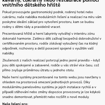
vnitřního dětského hřiště
Pokud provozujete gastronomický podnik, rodinný hotel nebo
cukrárnu, naše nabídka modulárních řešení a realizací na míru vám
poskytne ideální základ pro vytvoření prostoru, kam se budou
rodiny s dětmi rády a pravidelně vracet.
Prezentovaná hřiště a herní labyrinty vytvářejí v interiéru zónu
dokonalé harmonie. Zatímco děti zažívají bezpečná dobrodružství v
certifikovaném prostoru, rodiče získávají vytoužený čas na klidný
odpočinek, rozhovory a delší posezení spojené s využitím vaší
nabídky.
Zkušenosti z našich realizací potvrzují jedno jasné pravidlo – když
jsou děti spokojené a zabavené, rodiče u vás stráví více času, což
přímo zvyšuje průměrnou útratu u jednoho stolu.
Naše herní systémy prezentované na tomto webu jsou navrženy s
ohledem na prostorová omezení jednotlivých provozů. Díky
modulárnímu panelovému systému je jejich instalace rychlá a v
případě stěhování nebo změny dispozice provozovny je lze kdykoli
snadno demontovat, přemístit nebo rozšířit o nové moduly.
Naše řešení pro: