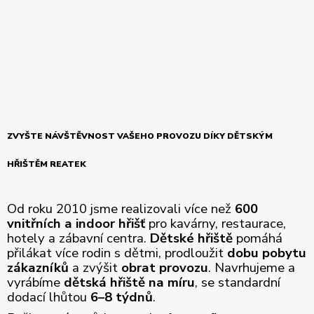
ZVYŠTE NÁVŠTĚVNOST VAŠEHO PROVOZU DÍKY DĚTSKÝM
HŘIŠTĚM REATEK
Od roku 2010 jsme realizovali více než
600
vnitřních a indoor hřišť
pro kavárny, restaurace,
hotely a zábavní centra.
Dětské hřiště
pomáhá
přilákat více rodin s dětmi, prodloužit
dobu pobytu
zákazníků
a zvýšit
obrat provozu
. Navrhujeme a
vyrábíme
dětská hřiště na míru
, se standardní
dodací lhůtou
6–8 týdnů
.