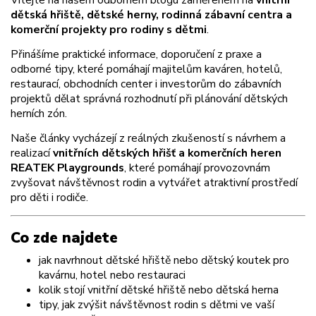
dětská hřiště, dětské herny, rodinná zábavní centra a
komerční projekty pro rodiny s dětmi
.
Přinášíme praktické informace, doporučení z praxe a
odborné tipy, které pomáhají majitelům kaváren, hotelů,
restaurací, obchodních center i investorům do zábavních
projektů dělat správná rozhodnutí při plánování dětských
herních zón.
Naše články vycházejí z reálných zkušeností s návrhem a
realizací
vnitřních dětských hřišť a komerčních heren
REATEK Playgrounds
, které pomáhají provozovnám
zvyšovat návštěvnost rodin a vytvářet atraktivní prostředí
pro děti i rodiče.
Co zde najdete
jak navrhnout dětské hřiště nebo dětský koutek pro
kavárnu, hotel nebo restauraci
kolik stojí vnitřní dětské hřiště nebo dětská herna
tipy, jak zvýšit návštěvnost rodin s dětmi ve vaší