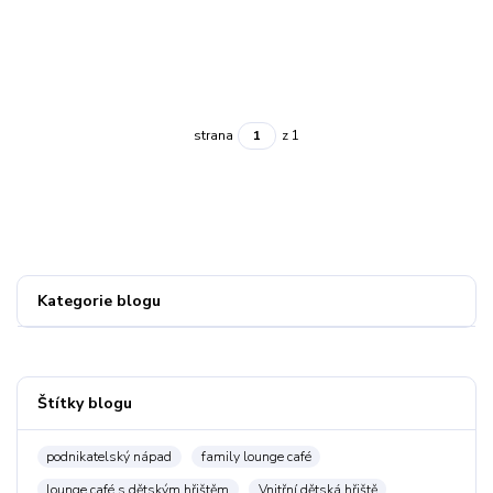
strana
z 1
Kategorie blogu
Štítky blogu
podnikatelský nápad
family lounge café
lounge café s dětským hřištěm
Vnitřní dětská hřiště