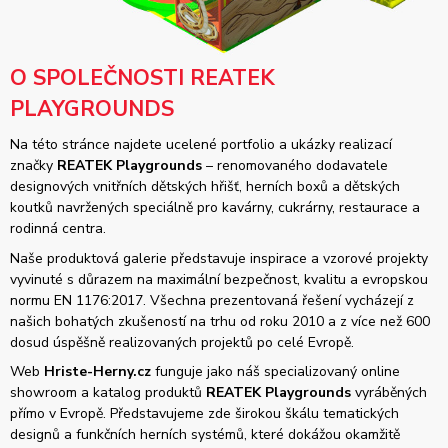
O SPOLEČNOSTI REATEK
PLAYGROUNDS
Na této stránce najdete ucelené portfolio a ukázky realizací
značky
REATEK Playgrounds
– renomovaného dodavatele
designových vnitřních dětských hřišť, herních boxů a dětských
koutků navržených speciálně pro kavárny, cukrárny, restaurace a
rodinná centra.
Naše produktová galerie představuje inspirace a vzorové projekty
vyvinuté s důrazem na maximální bezpečnost, kvalitu a evropskou
normu EN 1176:2017. Všechna prezentovaná řešení vycházejí z
našich bohatých zkušeností na trhu od roku 2010 a z více než 600
dosud úspěšně realizovaných projektů po celé Evropě.
Web
Hriste-Herny.cz
funguje jako náš specializovaný online
showroom a katalog produktů
REATEK Playgrounds
vyráběných
přímo v Evropě. Představujeme zde širokou škálu tematických
designů a funkčních herních systémů, které dokážou okamžitě