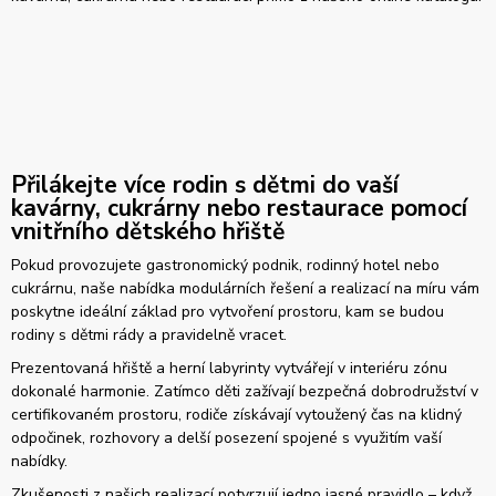
Přilákejte více rodin s dětmi do vaší
kavárny, cukrárny nebo restaurace pomocí
vnitřního dětského hřiště
Pokud provozujete gastronomický podnik, rodinný hotel nebo
cukrárnu, naše nabídka modulárních řešení a realizací na míru vám
poskytne ideální základ pro vytvoření prostoru, kam se budou
rodiny s dětmi rády a pravidelně vracet.
Prezentovaná hřiště a herní labyrinty vytvářejí v interiéru zónu
dokonalé harmonie. Zatímco děti zažívají bezpečná dobrodružství v
certifikovaném prostoru, rodiče získávají vytoužený čas na klidný
odpočinek, rozhovory a delší posezení spojené s využitím vaší
nabídky.
Zkušenosti z našich realizací potvrzují jedno jasné pravidlo – když