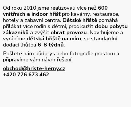
Od roku 2010 jsme realizovali více než
600
vnitřních a indoor hřišť
pro kavárny, restaurace,
hotely a zábavní centra.
Dětské hřiště
pomáhá
přilákat více rodin s dětmi, prodloužit
dobu pobytu
zákazníků
a zvýšit
obrat provozu
. Navrhujeme a
vyrábíme
dětská hřiště na míru
, se standardní
dodací lhůtou
6–8 týdnů
.
Pošlete nám půdorys nebo fotografie prostoru a
připravíme vám návrh řešení.
obchod@hriste-herny.cz
+420 776 673 462