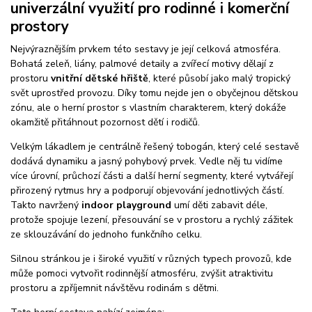
univerzální využití pro rodinné i komerční
prostory
Nejvýraznějším prvkem této sestavy je její celková atmosféra.
Bohatá zeleň, liány, palmové detaily a zvířecí motivy dělají z
prostoru
vnitřní dětské hřiště
, které působí jako malý tropický
svět uprostřed provozu. Díky tomu nejde jen o obyčejnou dětskou
zónu, ale o herní prostor s vlastním charakterem, který dokáže
okamžitě přitáhnout pozornost dětí i rodičů.
Velkým lákadlem je centrálně řešený tobogán, který celé sestavě
dodává dynamiku a jasný pohybový prvek. Vedle něj tu vidíme
více úrovní, průchozí části a další herní segmenty, které vytvářejí
přirozený rytmus hry a podporují objevování jednotlivých částí.
Takto navržený
indoor playground
umí děti zabavit déle,
protože spojuje lezení, přesouvání se v prostoru a rychlý zážitek
ze sklouzávání do jednoho funkčního celku.
Silnou stránkou je i široké využití v různých typech provozů, kde
může pomoci vytvořit rodinnější atmosféru, zvýšit atraktivitu
prostoru a zpříjemnit návštěvu rodinám s dětmi.