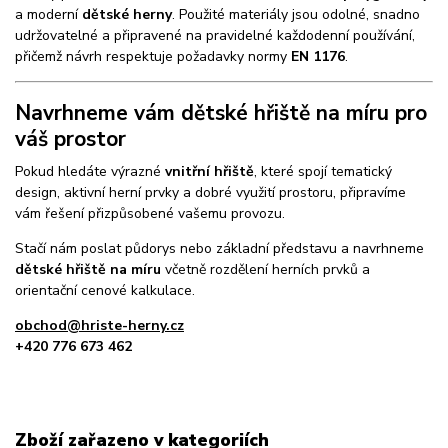
a moderní
dětské herny
. Použité materiály jsou odolné, snadno
udržovatelné a připravené na pravidelné každodenní používání,
přičemž návrh respektuje požadavky normy
EN 1176
.
Navrhneme vám dětské hřiště na míru pro
váš prostor
Pokud hledáte výrazné
vnitřní hřiště
, které spojí tematický
design, aktivní herní prvky a dobré využití prostoru, připravíme
vám řešení přizpůsobené vašemu provozu.
Stačí nám poslat půdorys nebo základní představu a navrhneme
dětské hřiště na míru
včetně rozdělení herních prvků a
orientační cenové kalkulace.
obchod@hriste-herny.cz
+420 776 673 462
Zboží zařazeno v kategoriích