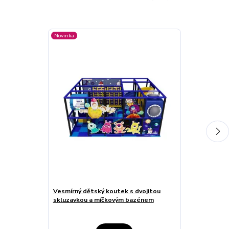
Novinka
Novinka
Vesmírný dětský koutek s dvojitou
Džunglový dět
skluzavkou a míčkovým bazénem
skluzavkou a 