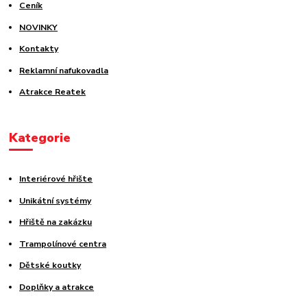
Ceník
NOVINKY
Kontakty
Reklamní nafukovadla
Atrakce Reatek
Kategorie
Interiérové hřište
Unikátní systémy
Hřiště na zakázku
Trampolínové centra
Dětské koutky
Doplňky a atrakce