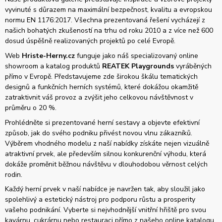
vyvinuté s důrazem na maximální bezpečnost, kvalitu a evropskou
normu EN 1176:2017. Všechna prezentovaná řešení vycházejí z
našich bohatých zkušeností na trhu od roku 2010 a z více než 600
dosud úspěšně realizovaných projektů po celé Evropě.
Web
Hriste-Herny.cz
funguje jako náš specializovaný online
showroom a katalog produktů
REATEK Playgrounds
vyráběných
přímo v Evropě. Představujeme zde širokou škálu tematických
designů a funkčních herních systémů, které dokážou okamžitě
zatraktivnit váš provoz a zvýšit jeho celkovou návštěvnost v
průměru o 20 %.
Prohlédněte si prezentované herní sestavy a objevte efektivní
způsob, jak do svého podniku přivést novou vlnu zákazníků.
Výběrem vhodného modelu z naší nabídky získáte nejen vizuálně
atraktivní prvek, ale především silnou konkurenční výhodu, která
dokáže proměnit běžnou návštěvu v dlouhodobou věrnost celých
rodin.
Každý herní prvek v naší nabídce je navržen tak, aby sloužil jako
spolehlivý a estetický nástroj pro podporu růstu a prosperity
vašeho podnikání. Vyberte si nejvhodnější vnitřní hřiště pro svou
kavárnu, cukrárnu nebo restauraci přímo z našeho online katalogu.