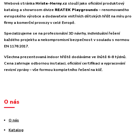
Webová stránka
Hriste-Herny.cz
slouží jako oficiální produktový
katalog a showroom divize
REATEK Playgrounds
– renomovaného
evropského výrobce a dodavatele vnitřních dětských hřišť na míru pro
firmy a komerční provozy v celé Evropě.
Specializujeme se na profesionální 3D návrhy, individuální řešení
každého projektu a nekompromisní bezpečnost v souladu s normou
EN 1176:2017.
Všechna prezentovaná indoor hřiště dodáváme ve lhůtě 6–8 týdnů.
Cena zahrnuje odbornou instalaci, oficiální certifikaci a vypracování
revizní zprávy – vše formou kompletního řešení na klíč.
O nás
O nás
Katalog