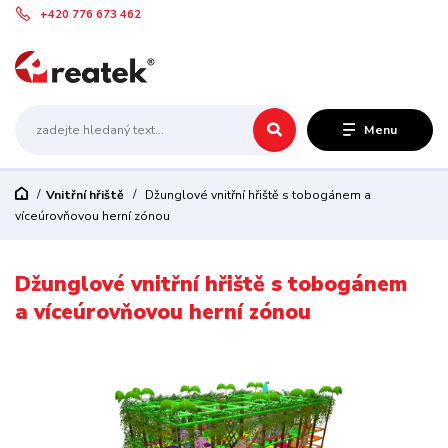
+420 776 673 462
Menu
Vnitřní hřiště
Džunglové vnitřní hřiště s tobogánem a
víceúrovňovou herní zónou
Džunglové vnitřní hřiště s tobogánem
a víceúrovňovou herní zónou