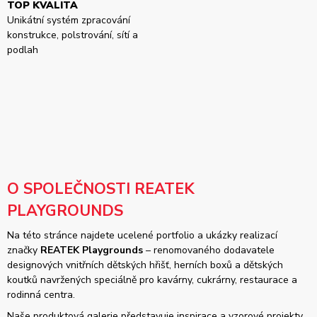
TOP KVALITA
Unikátní systém zpracování
konstrukce, polstrování, sítí a
podlah
O SPOLEČNOSTI REATEK
PLAYGROUNDS
Na této stránce najdete ucelené portfolio a ukázky realizací
značky
REATEK Playgrounds
– renomovaného dodavatele
designových vnitřních dětských hřišť, herních boxů a dětských
koutků navržených speciálně pro kavárny, cukrárny, restaurace a
rodinná centra.
Naše produktová galerie představuje inspirace a vzorové projekty