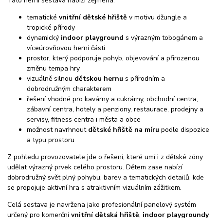
Tato herní sestava nabízí zejména:
tematické
vnitřní dětské hřiště
v motivu džungle a
tropické přírody
dynamický
indoor playground
s výrazným tobogánem a
víceúrovňovou herní částí
prostor, který podporuje pohyb, objevování a přirozenou
změnu tempa hry
vizuálně silnou
dětskou hernu
s přírodním a
dobrodružným charakterem
řešení vhodné pro kavárny a cukrárny, obchodní centra,
zábavní centra, hotely a penziony, restaurace, prodejny a
servisy, fitness centra i města a obce
možnost navrhnout
dětské hřiště na míru
podle dispozice
a typu prostoru
Z pohledu provozovatele jde o řešení, které umí i z dětské zóny
udělat výrazný prvek celého prostoru. Dětem zase nabízí
dobrodružný svět plný pohybu, barev a tematických detailů, kde
se propojuje aktivní hra s atraktivním vizuálním zážitkem.
Celá sestava je navržena jako profesionální panelový systém
určený pro komerční
vnitřní dětská hřiště
,
indoor playgroundy