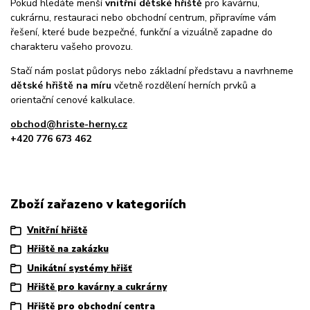
Pokud hledáte menší
vnitřní dětské hřiště
pro kavárnu,
cukrárnu, restauraci nebo obchodní centrum, připravíme vám
řešení, které bude bezpečné, funkční a vizuálně zapadne do
charakteru vašeho provozu.
Stačí nám poslat půdorys nebo základní představu a navrhneme
dětské hřiště na míru
včetně rozdělení herních prvků a
orientační cenové kalkulace.
obchod@hriste-herny.cz
+420 776 673 462
Zboží zařazeno v kategoriích
Vnitřní hřiště
Hřiště na zakázku
Unikátní systémy hřišť
Hřiště pro kavárny a cukrárny
Hřiště pro obchodní centra