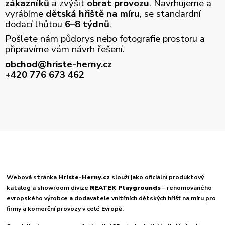
zákazníků
a zvýšit
obrat provozu
. Navrhujeme a
vyrábíme
dětská hřiště na míru
, se standardní
dodací lhůtou
6–8 týdnů
.
Pošlete nám půdorys nebo fotografie prostoru a
připravíme vám návrh řešení.
obchod@hriste-herny.cz
+420 776 673 462
Webová stránka
Hriste-Herny.cz
slouží jako oficiální produktový
katalog a showroom divize
REATEK Playgrounds
– renomovaného
evropského výrobce a dodavatele vnitřních dětských hřišť na míru pro
firmy a komerční provozy v celé Evropě.