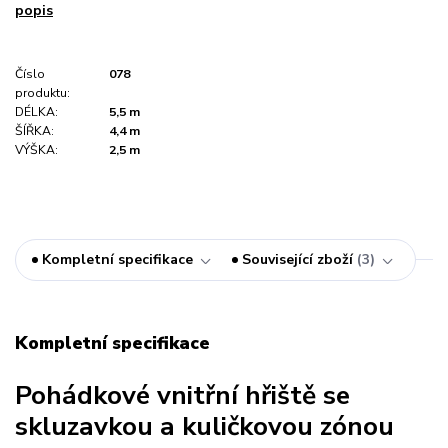
popis
Číslo
078
produktu:
DÉLKA:
5,5 m
ŠÍŘKA:
4,4 m
VÝŠKA:
2,5 m
Kompletní specifikace
Související zboží
3
Kompletní specifikace
Pohádkové vnitřní hřiště se
skluzavkou a kuličkovou zónou