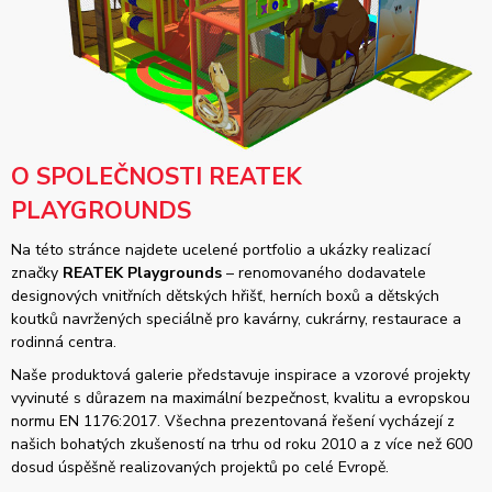
O SPOLEČNOSTI REATEK
PLAYGROUNDS
Na této stránce najdete ucelené portfolio a ukázky realizací
značky
REATEK Playgrounds
– renomovaného dodavatele
designových vnitřních dětských hřišť, herních boxů a dětských
koutků navržených speciálně pro kavárny, cukrárny, restaurace a
rodinná centra.
Naše produktová galerie představuje inspirace a vzorové projekty
vyvinuté s důrazem na maximální bezpečnost, kvalitu a evropskou
normu EN 1176:2017. Všechna prezentovaná řešení vycházejí z
našich bohatých zkušeností na trhu od roku 2010 a z více než 600
dosud úspěšně realizovaných projektů po celé Evropě.