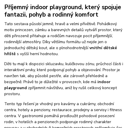
Příjemný indoor playground, který spojuje
fantazii, pohyb a rodinný komfort
Tato sestava působí jemně, hravě a velmi přívětivě. Pohádkový
motiv princezen, zámku a barevných detailů vytváří prostor, který
děti přirozeně přitahuje a rodičům navozuje pocit příjemnější,
rodinnější atmosféry. Díky většímu formátu už nejde jen o
jednoduchý dětský kout, ale o plnohodnotnější
vnitřní dětské
hřiště
s vyšší herní hodnotou.
Děti tu mají k dispozici skluzavku, kuličkovou zónu, průchozí části i
interaktivní prvky, které podporují pohyb a objevování. Prostor je
navržen tak, aby působil pestře, ale zároveň přehledně a
bezpečně. Právě to je důležité v provozech, kde má
indoor
playground
zpříjemnit návštěvu, aniž by rušil celkový koncept
prostoru.
Tento typ řešení je vhodný pro kavárny a cukrárny, obchodní
centra, hotely a penziony, restaurace, prodejny a servisy i fitness
centra. V gastronomii pomáhá prodloužit pohodové posezení
rodin, v hotelích a penzionech podporuje rodinný charakter
provozu a v obchodních či komerčních prostorech zpříjemňuje čas