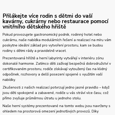
Přilákejte více rodin s dětmi do vaší
kavárny, cukrárny nebo restaurace pomocí
vnitřního dětského hřiště
Pokud provozujete gastronomický podnik, rodinný hotel nebo
cukrárnu, naše nabídka modulárních řešení a realizací na míru vám
poskytne ideální základ pro vytvoření prostoru, kam se budou
rodiny s dětmi rády a pravidelně vracet.
Prezentovaná hřiště a herní labyrinty vytvářejí v interiéru zónu
dokonalé harmonie. Zatímco děti zažívají bezpečná dobrodružství v
certifikovaném prostoru, rodiče získávají vytoužený čas na klidný
odpočinek, rozhovory a delší posezení spojené s využitím vaší
nabídky.
Zkušenosti z našich realizací potvrzují jedno jasné pravidlo – když
jsou děti spokojené a zabavené, rodiče u vás stráví více času, což
přímo zvyšuje průměrnou útratu u jednoho stolu.
Naše herní systémy prezentované na tomto webu jsou navrženy s
ohledem na prostorová omezení jednotlivých provozů. Díky