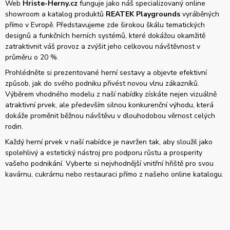
Web
Hriste-Herny.cz
funguje jako náš specializovaný online
showroom a katalog produktů
REATEK Playgrounds
vyráběných
přímo v Evropě. Představujeme zde širokou škálu tematických
designů a funkčních herních systémů, které dokážou okamžitě
zatraktivnit váš provoz a zvýšit jeho celkovou návštěvnost v
průměru o 20 %.
Prohlédněte si prezentované herní sestavy a objevte efektivní
způsob, jak do svého podniku přivést novou vlnu zákazníků.
Výběrem vhodného modelu z naší nabídky získáte nejen vizuálně
atraktivní prvek, ale především silnou konkurenční výhodu, která
dokáže proměnit běžnou návštěvu v dlouhodobou věrnost celých
rodin.
Každý herní prvek v naší nabídce je navržen tak, aby sloužil jako
spolehlivý a estetický nástroj pro podporu růstu a prosperity
vašeho podnikání. Vyberte si nejvhodnější vnitřní hřiště pro svou
kavárnu, cukrárnu nebo restauraci přímo z našeho online katalogu.