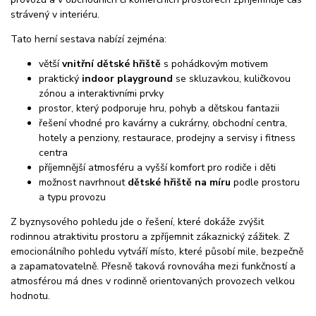
strávený v interiéru.
Tato herní sestava nabízí zejména:
větší
vnitřní dětské hřiště
s pohádkovým motivem
praktický
indoor playground
se skluzavkou, kuličkovou
zónou a interaktivními prvky
prostor, který podporuje hru, pohyb a dětskou fantazii
řešení vhodné pro kavárny a cukrárny, obchodní centra,
hotely a penziony, restaurace, prodejny a servisy i fitness
centra
příjemnější atmosféru a vyšší komfort pro rodiče i děti
možnost navrhnout
dětské hřiště na míru
podle prostoru
a typu provozu
Z byznysového pohledu jde o řešení, které dokáže zvýšit
rodinnou atraktivitu prostoru a zpříjemnit zákaznický zážitek. Z
emocionálního pohledu vytváří místo, které působí mile, bezpečně
a zapamatovatelně. Přesně taková rovnováha mezi funkčností a
atmosférou má dnes v rodinně orientovaných provozech velkou
hodnotu.