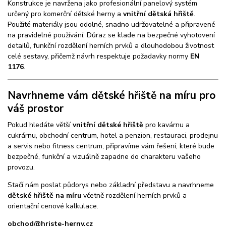
Konstrukce je navržena jako profesionální panelový systém
určený pro komerční dětské herny a
vnitřní dětská hřiště
.
Použité materiály jsou odolné, snadno udržovatelné a připravené
na pravidelné používání. Důraz se klade na bezpečné vyhotovení
detailů, funkční rozdělení herních prvků a dlouhodobou životnost
celé sestavy, přičemž návrh respektuje požadavky normy
EN
1176
.
Navrhneme vám dětské hřiště na míru pro
váš prostor
Pokud hledáte větší
vnitřní dětské hřiště
pro kavárnu a
cukrárnu, obchodní centrum, hotel a penzion, restauraci, prodejnu
a servis nebo fitness centrum, připravíme vám řešení, které bude
bezpečné, funkční a vizuálně zapadne do charakteru vašeho
provozu.
Stačí nám poslat půdorys nebo základní představu a navrhneme
dětské hřiště na míru
včetně rozdělení herních prvků a
orientační cenové kalkulace.
obchod@hriste-herny.cz