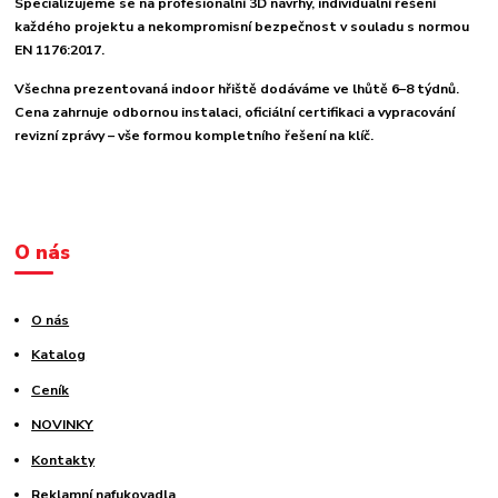
Specializujeme se na profesionální 3D návrhy, individuální řešení
každého projektu a nekompromisní bezpečnost v souladu s normou
EN 1176:2017.
Všechna prezentovaná indoor hřiště dodáváme ve lhůtě 6–8 týdnů.
Cena zahrnuje odbornou instalaci, oficiální certifikaci a vypracování
revizní zprávy – vše formou kompletního řešení na klíč.
O nás
O nás
Katalog
Ceník
NOVINKY
Kontakty
Reklamní nafukovadla