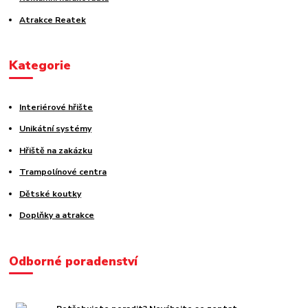
Atrakce Reatek
Kategorie
Interiérové hřište
Unikátní systémy
Hřiště na zakázku
Trampolínové centra
Dětské koutky
Doplňky a atrakce
Odborné poradenství