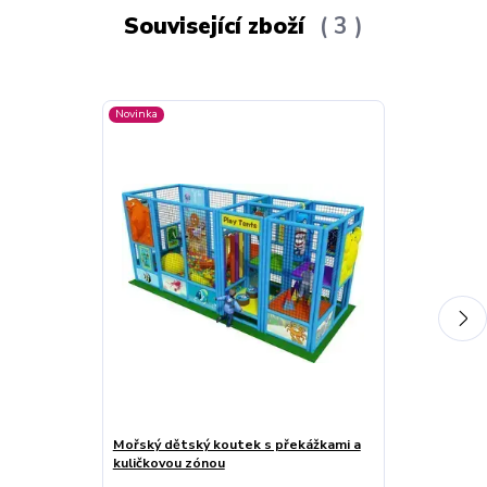
Související zboží
3
Novinka
Novinka
Mořský dětský koutek s překážkami a
Dětská zóna s
kuličkovou zónou
dinosauřím st