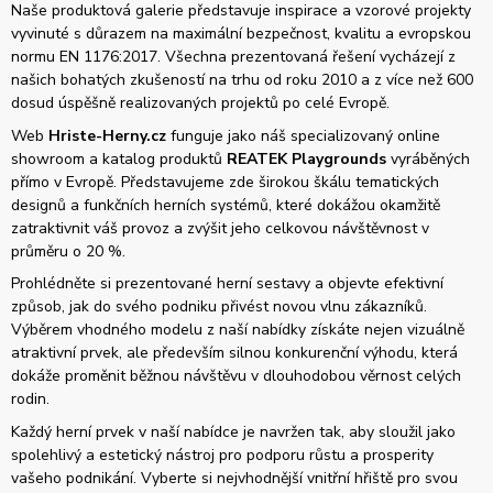
Naše produktová galerie představuje inspirace a vzorové projekty
vyvinuté s důrazem na maximální bezpečnost, kvalitu a evropskou
normu EN 1176:2017. Všechna prezentovaná řešení vycházejí z
našich bohatých zkušeností na trhu od roku 2010 a z více než 600
dosud úspěšně realizovaných projektů po celé Evropě.
Web
Hriste-Herny.cz
funguje jako náš specializovaný online
showroom a katalog produktů
REATEK Playgrounds
vyráběných
přímo v Evropě. Představujeme zde širokou škálu tematických
designů a funkčních herních systémů, které dokážou okamžitě
zatraktivnit váš provoz a zvýšit jeho celkovou návštěvnost v
průměru o 20 %.
Prohlédněte si prezentované herní sestavy a objevte efektivní
způsob, jak do svého podniku přivést novou vlnu zákazníků.
Výběrem vhodného modelu z naší nabídky získáte nejen vizuálně
atraktivní prvek, ale především silnou konkurenční výhodu, která
dokáže proměnit běžnou návštěvu v dlouhodobou věrnost celých
rodin.
Každý herní prvek v naší nabídce je navržen tak, aby sloužil jako
spolehlivý a estetický nástroj pro podporu růstu a prosperity
vašeho podnikání. Vyberte si nejvhodnější vnitřní hřiště pro svou