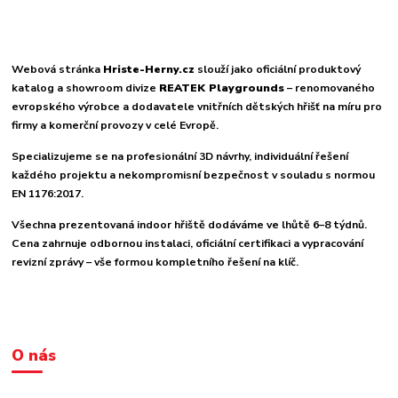
Webová stránka
Hriste-Herny.cz
slouží jako oficiální produktový
katalog a showroom divize
REATEK Playgrounds
– renomovaného
evropského výrobce a dodavatele vnitřních dětských hřišť na míru pro
firmy a komerční provozy v celé Evropě.
Specializujeme se na profesionální 3D návrhy, individuální řešení
každého projektu a nekompromisní bezpečnost v souladu s normou
EN 1176:2017.
Všechna prezentovaná indoor hřiště dodáváme ve lhůtě 6–8 týdnů.
Cena zahrnuje odbornou instalaci, oficiální certifikaci a vypracování
revizní zprávy – vše formou kompletního řešení na klíč.
O nás