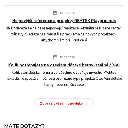
19.03.2026
Nejnovější reference a projekty REATEK Playgrounds
📸 Podívejte se na naše nejnovější realizace! Aktuální realizace center
zábavy: Sledujte nás Neustále pracujeme na nových projektech,
abychom vám při...
číst celé
13.03.2026
Kolik potřebujete na otevření dětské herny (reálná čísla)
Kolik stojí dětská herna a co všechno ovlivňuje investici Přehled
nákladů, rozpočtů a možností pro různé typy projektů Otevření dětské
herny nebo in...
číst celé
Zobrazit všechny novinky
MÁTE DOTAZY?