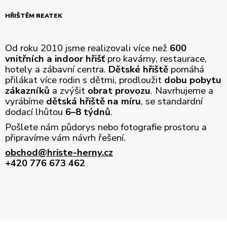
HŘIŠTĚM REATEK
Od roku 2010 jsme realizovali více než
600
vnitřních a indoor hřišť
pro kavárny, restaurace,
hotely a zábavní centra.
Dětské hřiště
pomáhá
přilákat více rodin s dětmi, prodloužit
dobu pobytu
zákazníků
a zvýšit
obrat provozu
. Navrhujeme a
vyrábíme
dětská hřiště na míru
, se standardní
dodací lhůtou
6–8 týdnů
.
Pošlete nám půdorys nebo fotografie prostoru a
připravíme vám návrh řešení.
obchod@hriste-herny.cz
+420 776 673 462