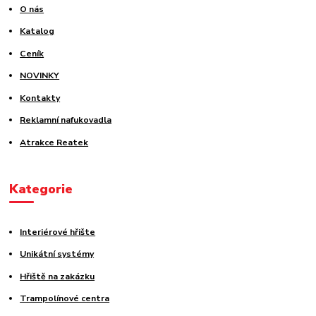
O nás
Katalog
Ceník
NOVINKY
Kontakty
Reklamní nafukovadla
Atrakce Reatek
Kategorie
Interiérové hřište
Unikátní systémy
Hřiště na zakázku
Trampolínové centra