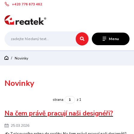
+420 776 673 462
Menu
Novinky
Novinky
strana
z 1
Na čem právě pracují naši designéři?
25.03.2026