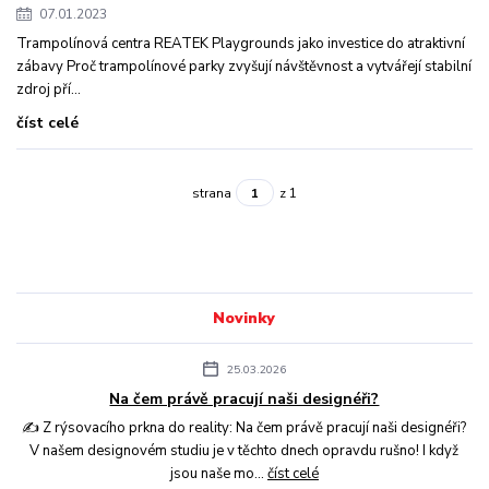
07.01.2023
Trampolínová centra REATEK Playgrounds jako investice do atraktivní
zábavy Proč trampolínové parky zvyšují návštěvnost a vytvářejí stabilní
zdroj pří...
číst celé
strana
z 1
Novinky
25.03.2026
Na čem právě pracují naši designéři?
✍️ Z rýsovacího prkna do reality: Na čem právě pracují naši designéři?
V našem designovém studiu je v těchto dnech opravdu rušno! I když
jsou naše mo...
číst celé