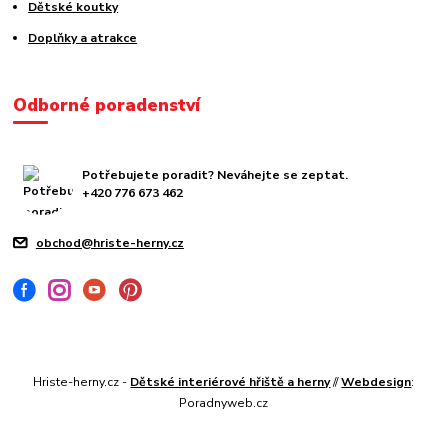
Dětské koutky
Doplňky a atrakce
Odborné poradenství
Potřebujete poradit? Neváhejte se zeptat.
+420 776 673 462
obchod@hriste-herny.cz
Hriste-herny.cz -
Dětské interiérové hřiště a herny
//
Webdesign
:
Poradnyweb.cz