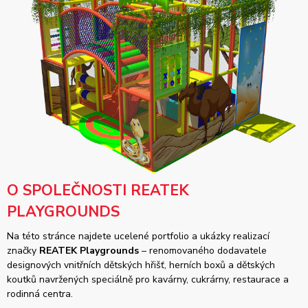
O SPOLEČNOSTI REATEK
PLAYGROUNDS
Na této stránce najdete ucelené portfolio a ukázky realizací
značky
REATEK Playgrounds
– renomovaného dodavatele
designových vnitřních dětských hřišť, herních boxů a dětských
koutků navržených speciálně pro kavárny, cukrárny, restaurace a
rodinná centra.