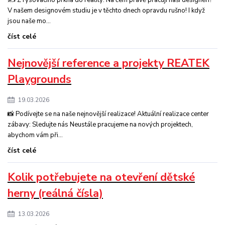
✍️ Z rýsovacího prkna do reality: Na čem právě pracují naši designéři?
V našem designovém studiu je v těchto dnech opravdu rušno! I když
jsou naše mo...
číst celé
Nejnovější reference a projekty REATEK
Playgrounds
19.03.2026
📸 Podívejte se na naše nejnovější realizace! Aktuální realizace center
zábavy: Sledujte nás Neustále pracujeme na nových projektech,
abychom vám při...
číst celé
Kolik potřebujete na otevření dětské
herny (reálná čísla)
13.03.2026