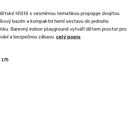
 dětské hřiště s vesmírnou tematikou propojuje dvojitou
čkový bazén a kompaktní herní sestavu do jednoho
celku. Barevný indoor playground vytváří dětem prostor pro
vání a bezpečnou zábavu.
celý popis
175