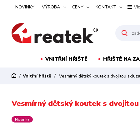
NOVINKY
VÝROBA
CENY
KONTAKT
Víc
VNITŘNÍ HŘIŠTĚ
HŘIŠTĚ NA Z
Vnitřní hřiště
Vesmírný dětský koutek s dvojitou sklu
Vesmírný dětský koutek s dvojito
Novinka