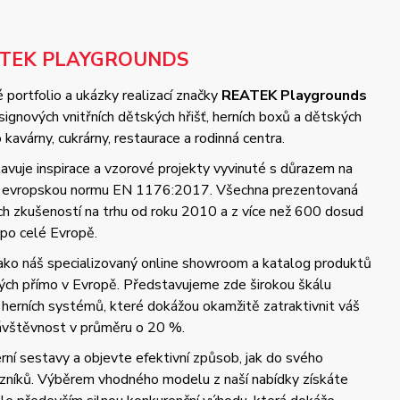
ATEK PLAYGROUNDS
 portfolio a ukázky realizací značky
REATEK Playgrounds
gnových vnitřních dětských hřišť, herních boxů a dětských
kavárny, cukrárny, restaurace a rodinná centra.
vuje inspirace a vzorové projekty vyvinuté s důrazem na
 a evropskou normu EN 1176:2017. Všechna prezentovaná
ých zkušeností na trhu od roku 2010 a z více než 600 dosud
 po celé Evropě.
jako náš specializovaný online showroom a katalog produktů
ch přímo v Evropě. Představujeme zde širokou škálu
 herních systémů, které dokážou okamžitě zatraktivnit váš
návštěvnost v průměru o 20 %.
ní sestavy a objevte efektivní způsob, jak do svého
azníků. Výběrem vhodného modelu z naší nabídky získáte