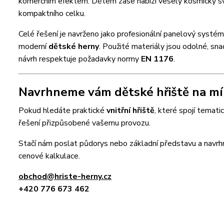
komerčním efektem. Dětem zase nabízí veselý kosmický svě
kompaktního celku.
Celé řešení je navrženo jako profesionální panelový systé
moderní
dětské herny
. Použité materiály jsou odolné, sn
návrh respektuje požadavky normy
EN 1176
.
Navrhneme vám dětské hřiště na mír
Pokud hledáte praktické
vnitřní hřiště
, které spojí temati
řešení přizpůsobené vašemu provozu.
Stačí nám poslat půdorys nebo základní představu a nav
cenové kalkulace.
obchod@hriste-herny.cz
+420 776 673 462