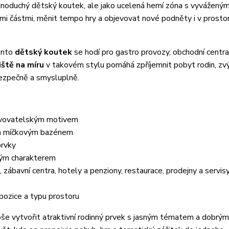
ednoduchý dětský koutek, ale jako ucelená herní zóna s vyvážen
ými částmi, měnit tempo hry a objevovat nové podněty i v prosto
Tento
dětský koutek
se hodí pro gastro provozy, obchodní centra
iště na míru
v takovém stylu pomáhá zpříjemnit pobyt rodin, zvý
 bezpečně a smysluplně.
evovatelským motivem
 a míčkovým bazénem
prvky
ým charakterem
 zábavní centra, hotely a penziony, restaurace, prodejny a servisy
pozice a typu prostoru
loše vytvořit atraktivní rodinný prvek s jasným tématem a dobrým