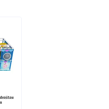
dvojitou
ou