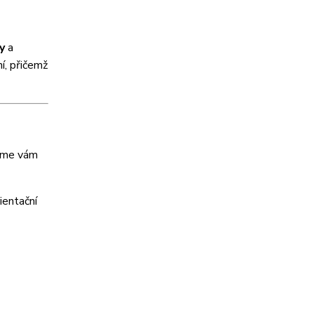
y
a
í, přičemž
víme vám
ientační