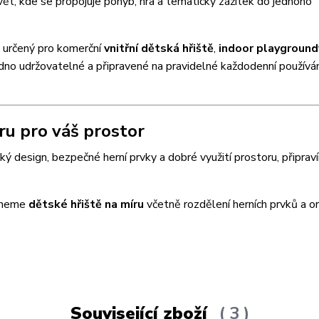
t, kde se propojuje pohyb, hra a tematický zážitek do jednoho
m určený pro komerční
vnitřní dětská hřiště
,
indoor playground
adno udržovatelné a připravené na pravidelné každodenní používán
u pro váš prostor
cký design, bezpečné herní prvky a dobré využití prostoru, připra
rhneme
dětské hřiště na míru
včetně rozdělení herních prvků a or
Související zboží
3