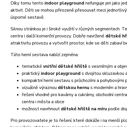
Díky tomu tento
indoor playground
nefunguje jen jako j
aktivit. Děti se mohou přirozeně přesouvat mezi jednotliv
úsporné sestavě.
Silnou stránkou je i široké využití v různých segmentech. 
centra i další komerční provozy. Dobře navržené
dětské hř
atraktivitu provozu a vytvořit prostor, kde se děti zabaví
Táto herní sestava nabízí zejména:
tematické
vnitřní dětské hřiště
s vesmírným a obj
praktický
indoor playground
s dvojitou skluzavkou
kompaktní herní sestavu s průchozími a pohybovými 
vizuálně výraznou
dětskou hernu
s moderním a hrav
řešení vhodné pro kavárny a cukrárny, obchodní centra,
centra i města a obce
možnost navrhnout
dětské hřiště na míru
podle dis
Pro provozovatele je to řešení, které dokáže i na menší p