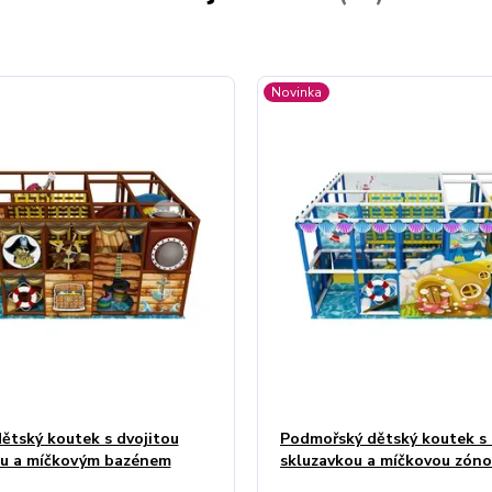
Novinka
dětský koutek s dvojitou
Podmořský dětský koutek s 
ou a míčkovým bazénem
skluzavkou a míčkovou zón