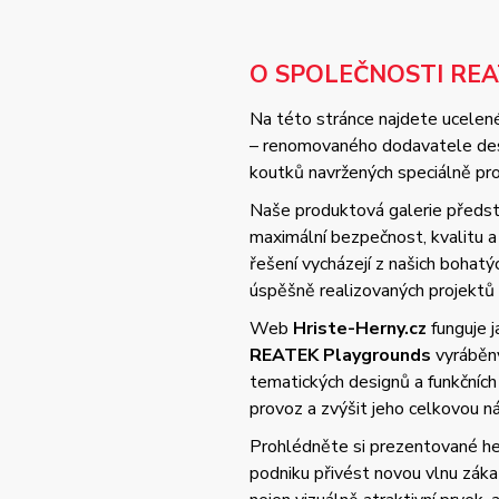
O SPOLEČNOSTI RE
Na této stránce najdete ucelené
– renomovaného dodavatele desi
koutků navržených speciálně pro 
Naše produktová galerie předsta
maximální bezpečnost, kvalitu
řešení vycházejí z našich bohat
úspěšně realizovaných projektů
Web
Hriste-Herny.cz
funguje 
REATEK Playgrounds
vyráběný
tematických designů a funkčních
provoz a zvýšit jeho celkovou 
Prohlédněte si prezentované her
podniku přivést novou vlnu zák