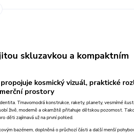
ojitou skluzavkou a kompaktním
propojuje kosmický vizuál, praktické roz
komerční prostory
 identita. Tmavomodrá konstrukce, rakety, planety, vesmírné ilust
ůsobí živě, moderně a okamžitě přitahuje dětskou pozornost. Tak
pro děti zajímavá už na první pohled.
čkovým bazénem, doplněná o průchozí části a další menší pohybov