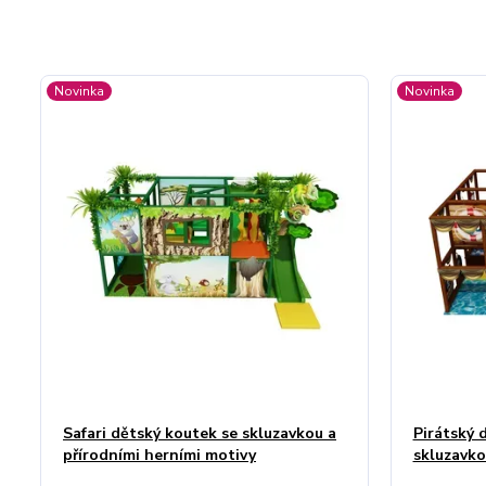
Novinka
Novinka
Safari dětský koutek se skluzavkou a
Pirátský 
přírodními herními motivy
skluzavk