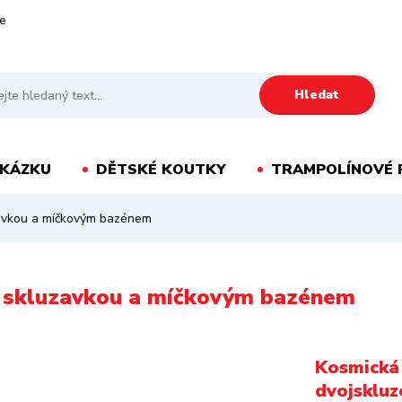
e
Hledat
AKÁZKU
DĚTSKÉ KOUTKY
TRAMPOLÍNOVÉ 
zavkou a míčkovým bazénem
u skluzavkou a míčkovým bazénem
Kosmická 
dvojsklu