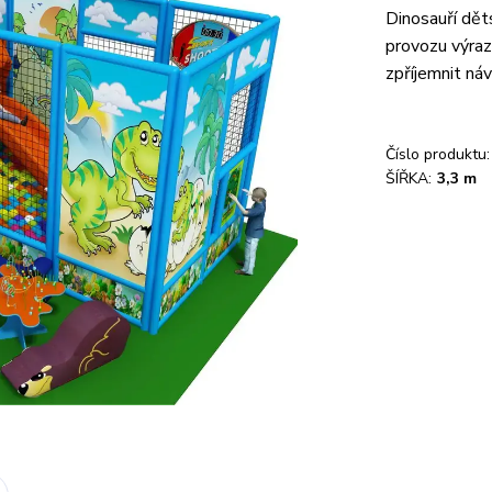
Dinosauří dět
provozu výraz
zpříjemnit ná
Číslo produktu:
ŠÍŘKA:
3,3 m