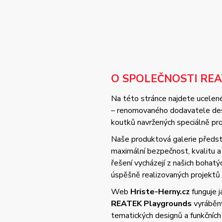
O SPOLEČNOSTI RE
Na této stránce najdete ucelené
– renomovaného dodavatele desi
koutků navržených speciálně pro 
Naše produktová galerie předsta
maximální bezpečnost, kvalitu
řešení vycházejí z našich bohat
úspěšně realizovaných projektů
Web
Hriste-Herny.cz
funguje 
REATEK Playgrounds
vyráběný
tematických designů a funkčních