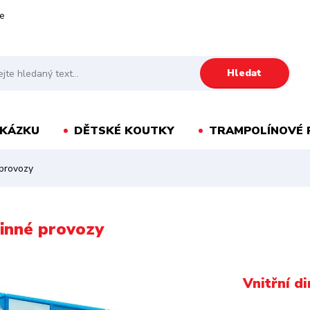
e
Hledat
AKÁZKU
DĚTSKÉ KOUTKY
TRAMPOLÍNOVÉ 
 provozy
dinné provozy
Vnitřní d