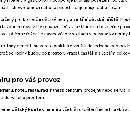
ý interiér. V gastronomii podporuje klidnější posezení rodičů, v 
ejnách, showroomech nebo servisech zpříjemňuje dobu čekání.
m určený pro komerční dětské herny a
vnitřní dětská hřiště
. Použ
a každodenní využití v provozu. Důraz se klade na bezpečné prov
tnost, přičemž řešení je navrhováno v souladu s požadavky normy
e rodinný benefit, hravost a praktické využití do jednoho kompaktn
oč se rodiny budou do prostoru vracet častěji a s lepším celko
ru pro váš provoz
krárnu, hotel, restauraci, fitness centrum, prodejnu nebo servis, 
ne do vašeho prostoru.
rhneme
dětský koutek na míru
včetně rozdělení herních prvků a o