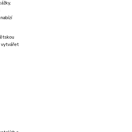
kážky,
i
nabízí
dětskou
á vytvářet