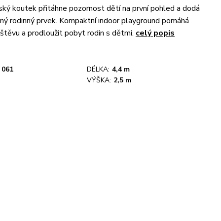
ský koutek přitáhne pozornost dětí na první pohled a dodá
ný rodinný prvek. Kompaktní indoor playground pomáhá
vštěvu a prodloužit pobyt rodin s dětmi.
celý popis
061
DÉLKA:
4,4 m
VÝŠKA:
2,5 m