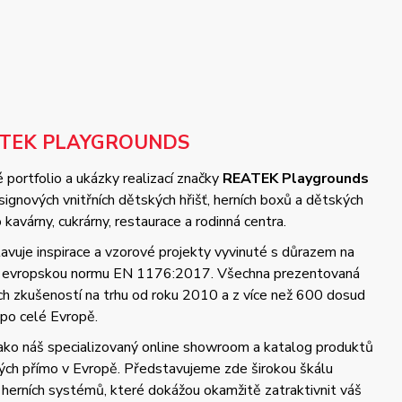
ATEK PLAYGROUNDS
 portfolio a ukázky realizací značky
REATEK Playgrounds
gnových vnitřních dětských hřišť, herních boxů a dětských
kavárny, cukrárny, restaurace a rodinná centra.
vuje inspirace a vzorové projekty vyvinuté s důrazem na
 a evropskou normu EN 1176:2017. Všechna prezentovaná
ých zkušeností na trhu od roku 2010 a z více než 600 dosud
 po celé Evropě.
jako náš specializovaný online showroom a katalog produktů
ch přímo v Evropě. Představujeme zde širokou škálu
 herních systémů, které dokážou okamžitě zatraktivnit váš