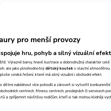
saury pro menší provozy
pojuje hru, pohyb a silný vizuální efek
žitě. Výrazné barvy, hravé ilustrace a dobrodružný charakter celé
 roh, ale jako plnohodnotný
dětský koutek
s vlastní atmosférou.
loše vzniká řešení, které má silný vizuální i obchodní efekt.
 s dětmi nabídnout více pohodlí a zároveň si vytvořit konkurenční
, obchodních centrech, fitness centrech, prodejnách či servisech p
ů a zpříjemnit návštěvu rodičům, kteří si tak mohou klidněji vyc