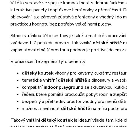
V této sestavě se spojuje kompaktnost s dobrou funkčností.
interaktivní panely i doplňkové herní prvky v přední části. 
objevování, ale zároveň zůstává přehledný a vhodný i do me
praktickou hodnotu bez potřeby velké herní plochy.
Silnou stránkou této sestavy je také tematické zpracování.
zvědavost. Z pohledu provozu tak vzniká
dětské hřiště n
zapamatovatelnější prostor a podporuje pozitivní dojem z 
V praxi oceníte zejména tyto benefity:
dětský koutek
vhodný pro kavárny, cukrárny, restaur
tematické
vnitřní dětské hřiště
s dinosaury a vysoko
kompaktní
indoor playground
se skluzavkou, kuličk
řešení, které pomáhá prodloužit pobyt rodin a zlepši
bezpečný a přehledný prostor vhodný pro menší děti
možnost navrhnout
dětské hřiště na míru
podle pro
Takový
vnitřní dětský koutek
je ideální všude tam, kde 