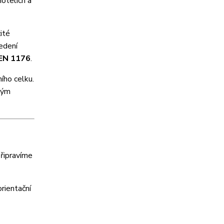
hotelích a
ité
edení
EN 1176
.
ího celku.
vým
připravíme
rientační