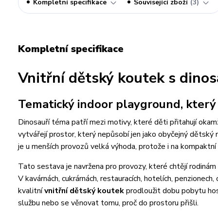
Kompletní specifikace
Související zboží
3
Kompletní specifikace
Vnitřní dětský koutek s dino
Tematický indoor playground, který s
Dinosauří téma patří mezi motivy, které děti přitahují okam
vytvářejí prostor, který nepůsobí jen jako obyčejný dětský
je u menších provozů velká výhoda, protože i na kompaktní p
Tato sestava je navržena pro provozy, které chtějí rodinám
V kavárnách, cukrárnách, restauracích, hotelích, penzionech
kvalitní
vnitřní dětský koutek
prodloužit dobu pobytu host
službu nebo se věnovat tomu, proč do prostoru přišli.