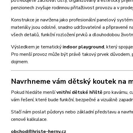
potřebujete zachovat čistý, organizovaný a esteticky příjemn
penzionech zvyšuje rodinnou přitažlivost provozu a v prod
Konstrukce je navržena jako profesionální panelový systé
materiály jsou odolné, snadno udržovatelné a připravené n
všech detailů, funkční rozložení prvků a dlouhodobou živo
Výsledkem je tematický
indoor playground
, který spojuj
Pro menší provoz může být právě takový prvek důvodem, pr
dojmem.
Navrhneme vám dětský koutek na mí
Pokud hledáte menší
vnitřní dětské hřiště
pro kavárnu, cu
vám řešení, které bude funkční, bezpečné a vizuálně zapad
Stačí nám poslat půdorys nebo základní představu a nav
cenové kalkulace.
obchod@hriste-herny.cz