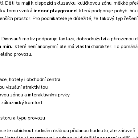
 Děti tu mají k dispozici skluzavku, kuličkovou zónu, měkké pře
Díky tomu vzniká
indoor playground
, který podporuje pohyb, hru 
nších prostor. Pro podnikatele je důležité, že takový typ řešení 
 Dinosauří motiv podporuje fantazii, dobrodružství a přirozenou 
a míru
, které není anonymní, ale má vlastní charakter. To pomáh
celého provozu.
ace, hotely i obchodní centra
u vizuální atraktivitou
ovou zónou a interaktivními prvky
t zákaznický komfort
storu a typu provozu
chcete nabídnout rodinám reálnou přidanou hodnotu, ale zároveň