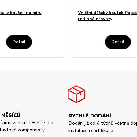
tský koutek na míru
Vnitřní dětský koutek Popc
rodinné provozy
Detail
Detail
 MĚSÍCŮ
RYCHLÉ DODÁNÍ
bízíme záruku 3 + 8 let na
Dodání již od 6 týdnů včetně do
 plastové komponenty
instalace i certifikace