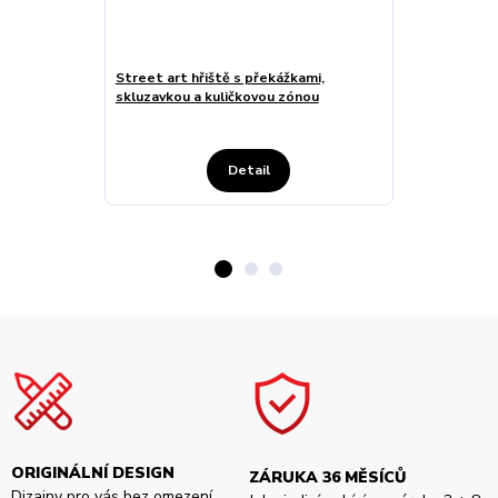
Street art hřiště s překážkami,
Zimní hřiště 
skluzavkou a kuličkovou zónou
bazénem
Detail
ORIGINÁLNÍ DESIGN
ZÁRUKA 36 MĚSÍCŮ
Dizajny pro vás bez omezení