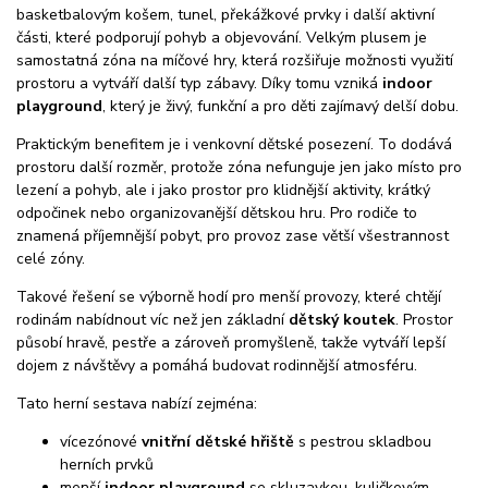
basketbalovým košem, tunel, překážkové prvky i další aktivní
části, které podporují pohyb a objevování. Velkým plusem je
samostatná zóna na míčové hry, která rozšiřuje možnosti využití
prostoru a vytváří další typ zábavy. Díky tomu vzniká
indoor
playground
, který je živý, funkční a pro děti zajímavý delší dobu.
Praktickým benefitem je i venkovní dětské posezení. To dodává
prostoru další rozměr, protože zóna nefunguje jen jako místo pro
lezení a pohyb, ale i jako prostor pro klidnější aktivity, krátký
odpočinek nebo organizovanější dětskou hru. Pro rodiče to
znamená příjemnější pobyt, pro provoz zase větší všestrannost
celé zóny.
Takové řešení se výborně hodí pro menší provozy, které chtějí
rodinám nabídnout víc než jen základní
dětský koutek
. Prostor
působí hravě, pestře a zároveň promyšleně, takže vytváří lepší
dojem z návštěvy a pomáhá budovat rodinnější atmosféru.
Tato herní sestava nabízí zejména:
vícezónové
vnitřní dětské hřiště
s pestrou skladbou
herních prvků
menší
indoor playground
se skluzavkou, kuličkovým