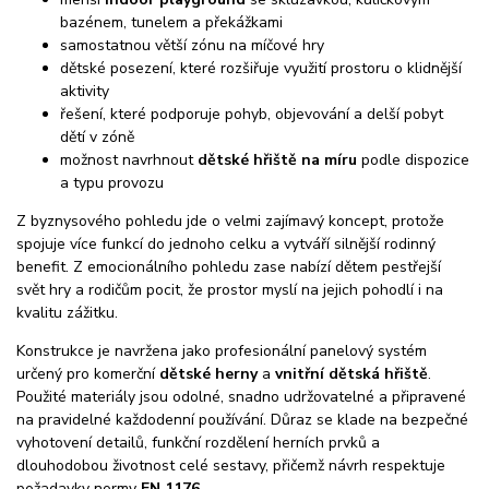
bazénem, tunelem a překážkami
samostatnou větší zónu na míčové hry
dětské posezení, které rozšiřuje využití prostoru o klidnější
aktivity
řešení, které podporuje pohyb, objevování a delší pobyt
dětí v zóně
možnost navrhnout
dětské hřiště na míru
podle dispozice
a typu provozu
Z byznysového pohledu jde o velmi zajímavý koncept, protože
spojuje více funkcí do jednoho celku a vytváří silnější rodinný
benefit. Z emocionálního pohledu zase nabízí dětem pestřejší
svět hry a rodičům pocit, že prostor myslí na jejich pohodlí i na
kvalitu zážitku.
Konstrukce je navržena jako profesionální panelový systém
určený pro komerční
dětské herny
a
vnitřní dětská hřiště
.
Použité materiály jsou odolné, snadno udržovatelné a připravené
na pravidelné každodenní používání. Důraz se klade na bezpečné
vyhotovení detailů, funkční rozdělení herních prvků a
dlouhodobou životnost celé sestavy, přičemž návrh respektuje
požadavky normy
EN 1176
.