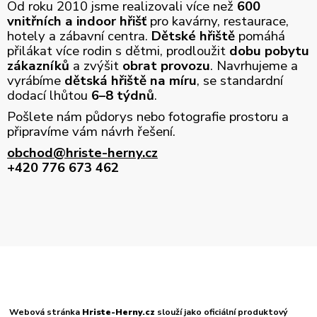
Od roku 2010 jsme realizovali více než
600
vnitřních a indoor hřišť
pro kavárny, restaurace,
hotely a zábavní centra.
Dětské hřiště
pomáhá
přilákat více rodin s dětmi, prodloužit
dobu pobytu
zákazníků
a zvýšit
obrat provozu
. Navrhujeme a
vyrábíme
dětská hřiště na míru
, se standardní
dodací lhůtou
6–8 týdnů
.
Pošlete nám půdorys nebo fotografie prostoru a
připravíme vám návrh řešení.
obchod@hriste-herny.cz
+420 776 673 462
Webová stránka
Hriste-Herny.cz
slouží jako oficiální produktový