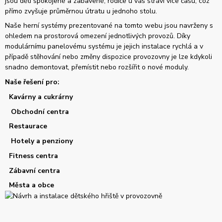
jsou děti spokojené a zabavené, rodiče u vás stráví více času, což
přímo zvyšuje průměrnou útratu u jednoho stolu.
Naše herní systémy prezentované na tomto webu jsou navrženy s
ohledem na prostorová omezení jednotlivých provozů. Díky
modulárnímu panelovému systému je jejich instalace rychlá a v
případě stěhování nebo změny dispozice provozovny je lze kdykoli
snadno demontovat, přemístit nebo rozšířit o nové moduly.
Naše řešení pro:
Kavárny a cukrárny
Obchodní centra
Restaurace
Hotely a penziony
Fitness centra
Zábavní centra
Města a obce