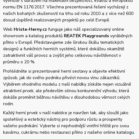
vyvinuté s důrazem na maximální bezpečnost, kvalitu a evropskou
normu EN 1176:2017. Všechna prezentovaná řešení vycházejí z
našich bohatých zkušeností na trhu od roku 2010 a z více než 600
dosud úspěšně realizovaných projektů po celé Evropě.
Web
Hriste-Herny.cz
funguje jako náš specializovaný online
showroom a katalog produktů
REATEK Playgrounds
vyráběných
přímo v Evropě. Představujeme zde širokou škálu tematických
designů a funkčních herních systémů, které dokážou okamžitě
zatraktivnit váš provoz a zvýšit jeho celkovou návštěvnost v
průměru o 20 %.
Prohlédněte si prezentované herní sestavy a objevte efektivní
způsob, jak do svého podniku přivést novou vlnu zákazníků.
Výběrem vhodného modelu z naší nabídky získáte nejen vizuálně
atraktivní prvek, ale především silnou konkurenční výhodu, která
dokáže proměnit běžnou návštěvu v dlouhodobou věrnost celých
rodin.
Každý herní prvek v naší nabídce je navržen tak, aby sloužil jako
spolehlivý a estetický nástroj pro podporu růstu a prosperity
vašeho podnikání. Vyberte si nejvhodnější vnitřní hřiště pro svou
kavárnu, cukrárnu nebo restauraci přímo z našeho online katalogu.