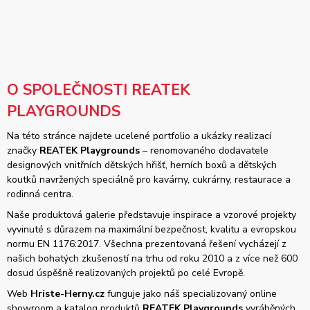
O SPOLEČNOSTI REATEK
PLAYGROUNDS
Na této stránce najdete ucelené portfolio a ukázky realizací
značky
REATEK Playgrounds
– renomovaného dodavatele
designových vnitřních dětských hřišť, herních boxů a dětských
koutků navržených speciálně pro kavárny, cukrárny, restaurace a
rodinná centra.
Naše produktová galerie představuje inspirace a vzorové projekty
vyvinuté s důrazem na maximální bezpečnost, kvalitu a evropskou
normu EN 1176:2017. Všechna prezentovaná řešení vycházejí z
našich bohatých zkušeností na trhu od roku 2010 a z více než 600
dosud úspěšně realizovaných projektů po celé Evropě.
Web
Hriste-Herny.cz
funguje jako náš specializovaný online
showroom a katalog produktů
REATEK Playgrounds
vyráběných