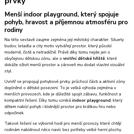
prvky
Menší indoor playground, který spojuje
pohyb, hravost a příjemnou atmosféru pro
rodiny
Na této sestavě zaujme zejména její městský charakter. Siluety
budov, letadla a city motiv vytvářejí prostor, který působí
moderně, čistě a netradičně. Právě díky tomu nejde jen o
obyčejnou dětskou zónu, ale o
vnitřní dětské hřiště
, které
dokáže oživit menší prostor a zároveň mu dodat vlastní vizuální
styl.
Uvnitř se propojují pohybové prvky, průchozí části a aktivní zóny
doplněné o dětské posezení. To je velká výhoda zejména v
menších provozech, kde je důležité spojit zábavu, funkčnost a
kompaktní řešení. Díky tomu vzniká
indoor playground
, který
dětem nabízí pohyb i klidnější prostor pro krátkou hru nebo
odpočinek.
Takové řešení se výborně hodí pro menší provozy, které chtějí
rodinám nabídnout něco navíc bez potřeby velké herní plochy.