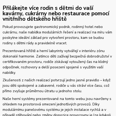
Přilákejte více rodin s dětmi do vaší
kavárny, cukrárny nebo restaurace pomocí
vnitřního dětského hřiště
Pokud provozujete gastronomický podnik, rodinný hotel nebo
cukrárnu, naše nabídka modulárních řešení a realizací na míru vám
poskytne ideální základ pro vytvoření prostoru, kam se budou
rodiny s dětmi rády a pravidelně vracet.
Prezentovaná hřiště a herní labyrinty vytvářejí v interiéru zónu
dokonalé harmonie. Zatímco děti zažívají bezpečná dobrodružství v
certifikovaném prostoru, rodiče získávají vytoužený čas na klidný
odpočinek, rozhovory a delší posezení spojené s využitím vaší
nabídky.
Zkušenosti z našich realizací potvrzují jedno jasné pravidlo – když
jsou děti spokojené a zabavené, rodiče u vás stráví více času, což
přímo zvyšuje průměrnou útratu u jednoho stolu.
Naše herní systémy prezentované na tomto webu jsou navrženy s
ohledem na prostorová omezení jednotlivých provozů. Díky
modulárnímu panelovému systému je jejich instalace rychlá a v
případě stěhování nebo změny dispozice provozovny je lze kdykoli