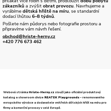
přilákat více rodin s dětmi, prodloužit
dobu pobytu
zákazníků
a zvýšit
obrat provozu
. Navrhujeme a
vyrábíme
dětská hřiště na míru
, se standardní
dodací lhůtou
6–8 týdnů
.
Pošlete nám půdorys nebo fotografie prostoru a
připravíme vám návrh řešení.
obchod@hriste-herny.cz
+420 776 673 462
Webová stránka
Hriste-Herny.cz
slouží jako oficiální produktový
katalog a showroom divize
REATEK Playgrounds
– renomovaného
evropského výrobce a dodavatele vnitřních dětských hřišť na míru pro
firmy a komerční provozy v celé Evropě.