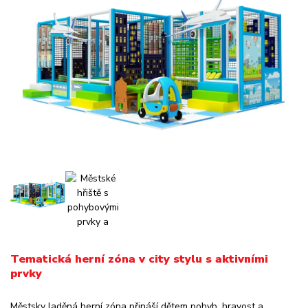
Tematická herní zóna v city stylu s aktivními
prvky
Městsky laděná herní zóna přináší dětem pohyb, hravost a