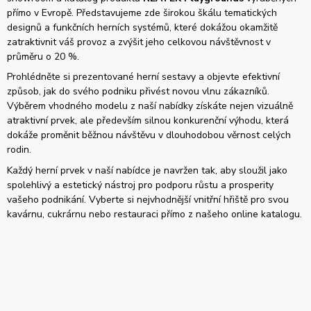
přímo v Evropě. Představujeme zde širokou škálu tematických
designů a funkčních herních systémů, které dokážou okamžitě
zatraktivnit váš provoz a zvýšit jeho celkovou návštěvnost v
průměru o 20 %.
Prohlédněte si prezentované herní sestavy a objevte efektivní
způsob, jak do svého podniku přivést novou vlnu zákazníků.
Výběrem vhodného modelu z naší nabídky získáte nejen vizuálně
atraktivní prvek, ale především silnou konkurenční výhodu, která
dokáže proměnit běžnou návštěvu v dlouhodobou věrnost celých
rodin.
Každý herní prvek v naší nabídce je navržen tak, aby sloužil jako
spolehlivý a estetický nástroj pro podporu růstu a prosperity
vašeho podnikání. Vyberte si nejvhodnější vnitřní hřiště pro svou
kavárnu, cukrárnu nebo restauraci přímo z našeho online katalogu.