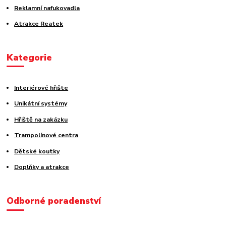
Reklamní nafukovadla
Atrakce Reatek
Kategorie
Interiérové hřište
Unikátní systémy
Hřiště na zakázku
Trampolínové centra
Dětské koutky
Doplňky a atrakce
Odborné poradenství