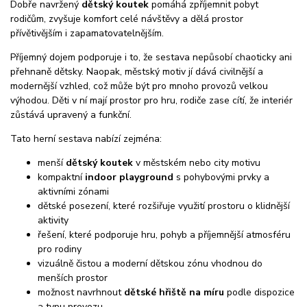
Dobře navržený
dětský koutek
pomáhá zpříjemnit pobyt
rodičům, zvyšuje komfort celé návštěvy a dělá prostor
přívětivějším i zapamatovatelnějším.
Příjemný dojem podporuje i to, že sestava nepůsobí chaoticky ani
přehnaně dětsky. Naopak, městský motiv jí dává civilnější a
modernější vzhled, což může být pro mnoho provozů velkou
výhodou. Děti v ní mají prostor pro hru, rodiče zase cítí, že interiér
zůstává upravený a funkční.
Tato herní sestava nabízí zejména:
menší
dětský koutek
v městském nebo city motivu
kompaktní
indoor playground
s pohybovými prvky a
aktivními zónami
dětské posezení, které rozšiřuje využití prostoru o klidnější
aktivity
řešení, které podporuje hru, pohyb a příjemnější atmosféru
pro rodiny
vizuálně čistou a moderní dětskou zónu vhodnou do
menších prostor
možnost navrhnout
dětské hřiště na míru
podle dispozice
a typu provozu