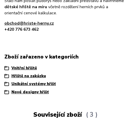
Stačí nám poslat půdorys nebo základní představu a navrhneme
dětské hřiště na míru
včetně rozdělení herních prvků a
orientační cenové kalkulace.
obchod@hriste-herny.cz
+420 776 673 462
Zboží zařazeno v kategoriích
Vnitřní hřiště
Hřiště na zakázku
Unikátní systémy hřišť
Nové designy hřišť
Související zboží
3