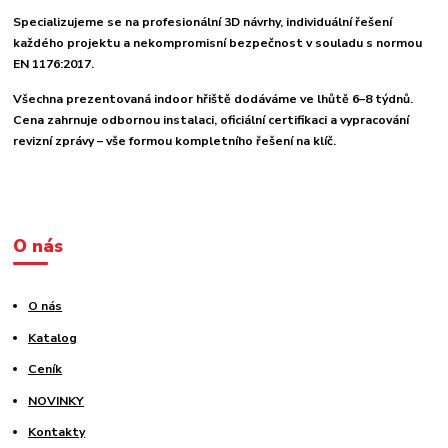
Specializujeme se na profesionální 3D návrhy, individuální řešení
každého projektu a nekompromisní bezpečnost v souladu s normou
EN 1176:2017.
Všechna prezentovaná indoor hřiště dodáváme ve lhůtě 6–8 týdnů.
Cena zahrnuje odbornou instalaci, oficiální certifikaci a vypracování
revizní zprávy – vše formou kompletního řešení na klíč.
O nás
O nás
Katalog
Ceník
NOVINKY
Kontakty