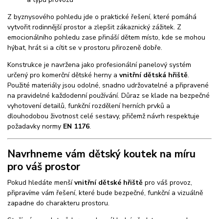
Z byznysového pohledu jde o praktické řešení, které pomáhá
vytvořit rodinnější prostor a zlepšit zákaznický zážitek. Z
emocionálního pohledu zase přináší dětem místo, kde se mohou
hýbat, hrát si a cítit se v prostoru přirozeně dobře.
Konstrukce je navržena jako profesionální panelový systém
určený pro komerční dětské herny a
vnitřní dětská hřiště
.
Použité materiály jsou odolné, snadno udržovatelné a připravené
na pravidelné každodenní používání. Důraz se klade na bezpečné
vyhotovení detailů, funkční rozdělení herních prvků a
dlouhodobou životnost celé sestavy, přičemž návrh respektuje
požadavky normy
EN 1176
.
Navrhneme vám dětský koutek na míru
pro váš prostor
Pokud hledáte menší
vnitřní dětské hřiště
pro váš provoz,
připravíme vám řešení, které bude bezpečné, funkční a vizuálně
zapadne do charakteru prostoru.