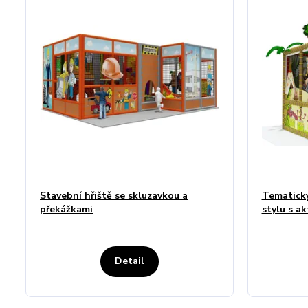
Stavební hřiště se skluzavkou a
Tematický
překážkami
stylu s ak
Detail