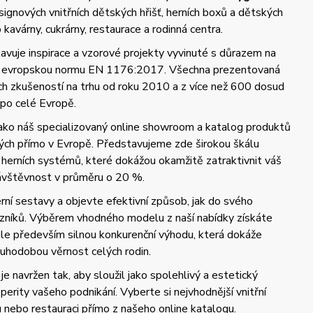
gnových vnitřních dětských hřišť, herních boxů a dětských
kavárny, cukrárny, restaurace a rodinná centra.
vuje inspirace a vzorové projekty vyvinuté s důrazem na
 a evropskou normu EN 1176:2017. Všechna prezentovaná
ých zkušeností na trhu od roku 2010 a z více než 600 dosud
 po celé Evropě.
jako náš specializovaný online showroom a katalog produktů
ch přímo v Evropě. Představujeme zde širokou škálu
 herních systémů, které dokážou okamžitě zatraktivnit váš
návštěvnost v průměru o 20 %.
ní sestavy a objevte efektivní způsob, jak do svého
azníků. Výběrem vhodného modelu z naší nabídky získáte
 ale především silnou konkurenční výhodu, která dokáže
uhodobou věrnost celých rodin.
je navržen tak, aby sloužil jako spolehlivý a estetický
perity vašeho podnikání. Vyberte si nejvhodnější vnitřní
u nebo restauraci přímo z našeho online katalogu.