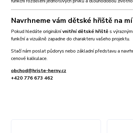
funkční rozdělení jednotlivých prvků a dlouhodobou životn
Navrhneme vám dětské hřiště na mí
Pokud hledáte originální
vnitřní dětské hřiště
s výrazným 
funkční a vizuálně zapadne do charakteru vašeho projektu.
Stačí nám poslat půdorys nebo základní představu a nav
cenové kalkulace.
obchod@hriste-herny.cz
+420 776 673 462