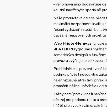
– renomovaného dodavatele desi
koutků navržených speciálně pro 
Naše produktová galerie předsta
maximální bezpečnost, kvalitu
řešení vycházejí z našich bohat
úspěšně realizovaných projektů
Web
Hriste-Herny.cz
funguje 
REATEK Playgrounds
vyráběný
tematických designů a funkčních
provoz a zvýšit jeho celkovou 
Prohlédněte si prezentované her
podniku přivést novou vlnu zák
nejen vizuálně atraktivní prvek,
proměnit běžnou návštěvu v dlo
Každý herní prvek v naší nabídce 
nástroj pro podporu růstu a pros
hřiště pro svou kavárnu, cukrárn