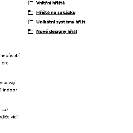
Vnitřní hřiště
Hřiště na zakázku
Unikátní systémy hřišť
Nové designy hřišť
ý nepůsobí
e pro
esouvají
ká
indoor
, což
diče vidí,