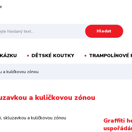
e
Hledat
AKÁZKU
DĚTSKÉ KOUTKY
TRAMPOLÍNOVÉ 
ou a kuličkovou zónou
luzavkou a kuličkovou zónou
Graffiti h
uspořádá