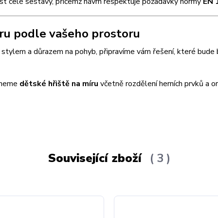
ost celé sestavy, přičemž návrh respektuje požadavky normy
EN 
ru podle vašeho prostoru
stylem a důrazem na pohyb, připravíme vám řešení, které bude
rhneme
dětské hřiště na míru
včetně rozdělení herních prvků a or
Související zboží
3