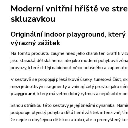
Moderní vnitřní hřiště ve str
skluzavkou
Originální indoor playground, který 
výrazný zážitek
Na tomto produktu zaujme hned jeho charakter. Graffiti vizu
jako klasická dětská herna, ale jako moderní pohybová zóna 
provozy, které chtějí nabídnout něco odlišného a zapamato
V sestavě se propojují překážkové úseky, tunelová část, sklu
mezi jednotlivými segmenty a vnímají celý prostor jako sér
playground
, který má velmi dobrý rytmus a nepůsobí mon
Silnou stránkou této sestavy je její lineární dynamika. Namí
podporuje plynulý pohyb a dělá herní zážitek intenzivnějším. 
že nejde o obyčejnou dětskou atrakci, ale o promyšlený k