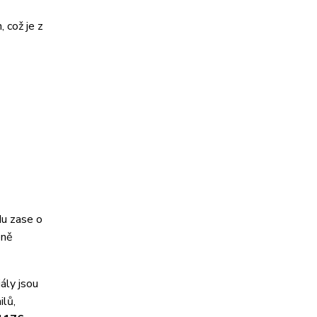
 což je z
du zase o
éně
ály jsou
ilů,