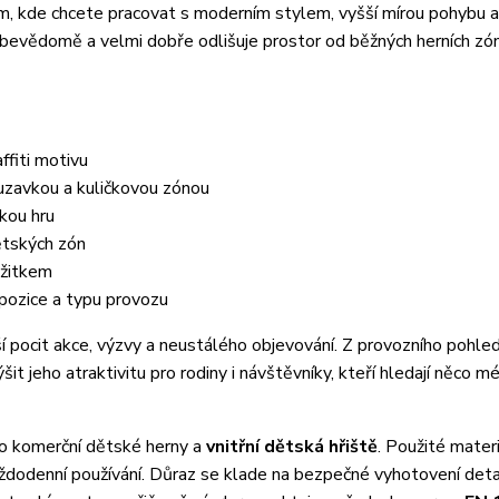
, kde chcete pracovat s moderním stylem, vyšší mírou pohybu a
bevědomě a velmi dobře odlišuje prostor od běžných herních zón,
ffiti motivu
luzavkou a kuličkovou zónou
kou hru
dětských zón
ážitkem
pozice a typu provozu
í pocit akce, výzvy a neustálého objevování. Z provozního pohle
it jeho atraktivitu pro rodiny i návštěvníky, kteří hledají něco m
ro komerční dětské herny a
vnitřní dětská hřiště
. Použité materi
ždodenní používání. Důraz se klade na bezpečné vyhotovení deta