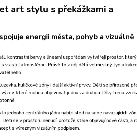
eet art stylu s překážkami a
spojuje energii města, pohyb a vizuálně
ál, kontrastní barvy a lineární uspořádání vytvářejí prostor, kter
s vlastní atmosférou. Právě to z něj dělá velmi silný typ atrakc
vatelného.
zavka, kuličkové zóny i další aktivní prvky. Děti se přirozeně př
ii výzev, které mohou objevovat jednu za druhou. Díky tomu vzni
otónně.
sto jednoho centrálního jádra nabízí sled na sebe navazujících zón
Děti se v prostoru nenudí, protože stále objevují nové části, a ro
oncept s výrazným vizuálním podpisem.