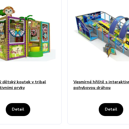
 dětský koutek v tribal
Vesmírné hřiště s interaktiv
tivními prvky
pohybovou dráhou
Detail
Detail