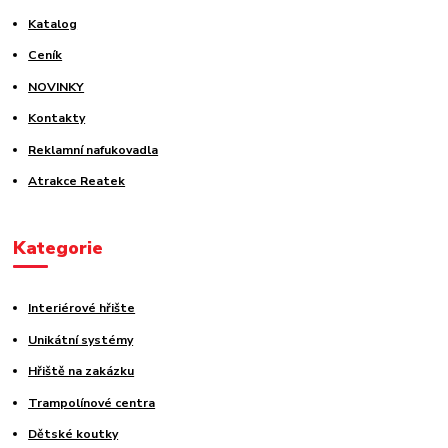
Katalog
Ceník
NOVINKY
Kontakty
Reklamní nafukovadla
Atrakce Reatek
Kategorie
Interiérové hřište
Unikátní systémy
Hřiště na zakázku
Trampolínové centra
Dětské koutky