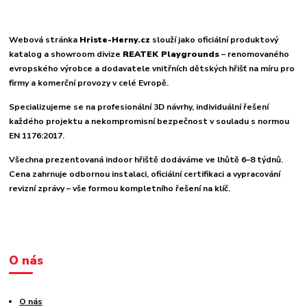
Webová stránka
Hriste-Herny.cz
slouží jako oficiální produktový
katalog a showroom divize
REATEK Playgrounds
– renomovaného
evropského výrobce a dodavatele vnitřních dětských hřišť na míru pro
firmy a komerční provozy v celé Evropě.
Specializujeme se na profesionální 3D návrhy, individuální řešení
každého projektu a nekompromisní bezpečnost v souladu s normou
EN 1176:2017.
Všechna prezentovaná indoor hřiště dodáváme ve lhůtě 6–8 týdnů.
Cena zahrnuje odbornou instalaci, oficiální certifikaci a vypracování
revizní zprávy – vše formou kompletního řešení na klíč.
O nás
O nás