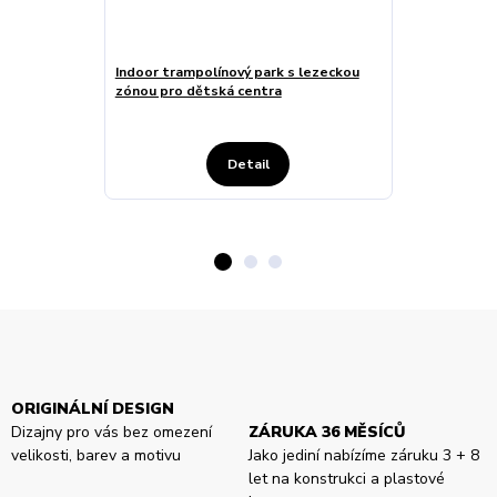
Indoor trampolínový park s lezeckou
Trampolínový 
zónou pro dětská centra
skokovými zó
Detail
ORIGINÁLNÍ DESIGN
Dizajny pro vás bez omezení
ZÁRUKA 36 MĚSÍCŮ
velikosti, barev a motivu
Jako jediní nabízíme záruku 3 + 8
let na konstrukci a plastové