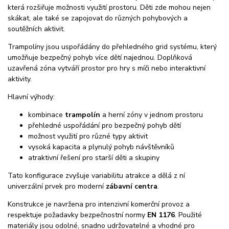
která rozšiřuje možnosti využití prostoru. Děti zde mohou nejen
skákat, ale také se zapojovat do různých pohybových a
soutěžních aktivit.
Trampolíny jsou uspořádány do přehledného grid systému, který
umožňuje bezpečný pohyb více dětí najednou. Doplňková
uzavřená zóna vytváří prostor pro hry s míči nebo interaktivní
aktivity.
Hlavní výhody:
kombinace
trampolín
a herní zóny v jednom prostoru
přehledné uspořádání pro bezpečný pohyb dětí
možnost využití pro různé typy aktivit
vysoká kapacita a plynulý pohyb návštěvníků
atraktivní řešení pro starší děti a skupiny
Tato konfigurace zvyšuje variabilitu atrakce a dělá z ní
univerzální prvek pro moderní
zábavní centra
.
Konstrukce je navržena pro intenzivní komerční provoz a
respektuje požadavky bezpečnostní normy
EN 1176
. Použité
materiály jsou odolné, snadno udržovatelné a vhodné pro