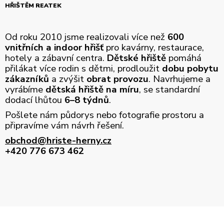
HŘIŠTĚM REATEK
Od roku 2010 jsme realizovali více než
600
vnitřních a indoor hřišť
pro kavárny, restaurace,
hotely a zábavní centra.
Dětské hřiště
pomáhá
přilákat více rodin s dětmi, prodloužit
dobu pobytu
zákazníků
a zvýšit
obrat provozu
. Navrhujeme a
vyrábíme
dětská hřiště na míru
, se standardní
dodací lhůtou
6–8 týdnů
.
Pošlete nám půdorys nebo fotografie prostoru a
připravíme vám návrh řešení.
obchod@hriste-herny.cz
+420 776 673 462