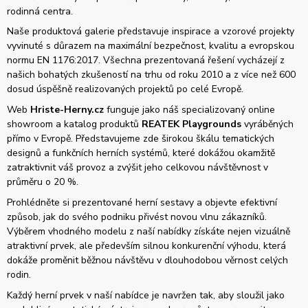
rodinná centra.
Naše produktová galerie představuje inspirace a vzorové projekty
vyvinuté s důrazem na maximální bezpečnost, kvalitu a evropskou
normu EN 1176:2017. Všechna prezentovaná řešení vycházejí z
našich bohatých zkušeností na trhu od roku 2010 a z více než 600
dosud úspěšně realizovaných projektů po celé Evropě.
Web
Hriste-Herny.cz
funguje jako náš specializovaný online
showroom a katalog produktů
REATEK Playgrounds
vyráběných
přímo v Evropě. Představujeme zde širokou škálu tematických
designů a funkčních herních systémů, které dokážou okamžitě
zatraktivnit váš provoz a zvýšit jeho celkovou návštěvnost v
průměru o 20 %.
Prohlédněte si prezentované herní sestavy a objevte efektivní
způsob, jak do svého podniku přivést novou vlnu zákazníků.
Výběrem vhodného modelu z naší nabídky získáte nejen vizuálně
atraktivní prvek, ale především silnou konkurenční výhodu, která
dokáže proměnit běžnou návštěvu v dlouhodobou věrnost celých
rodin.
Každý herní prvek v naší nabídce je navržen tak, aby sloužil jako