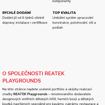
komponenty
RYCHLÉ DODÁNÍ
TOP KVALITA
Dodání již od 6 týdnů včetně
Unikátní systém zpracování
dopravy, instalace i certifikace
konstrukce, polstrování, sítí a
podlah
O SPOLEČNOSTI REATEK
PLAYGROUNDS
Na této stránce najdete ucelené portfolio a ukázky realizací
značky
REATEK Playgrounds
– renomovaného dodavatele
designových vnitřních dětských hřišť, herních boxů a dětských
koutků navržených speciálně pro kavárny, cukrárny, restaurace a