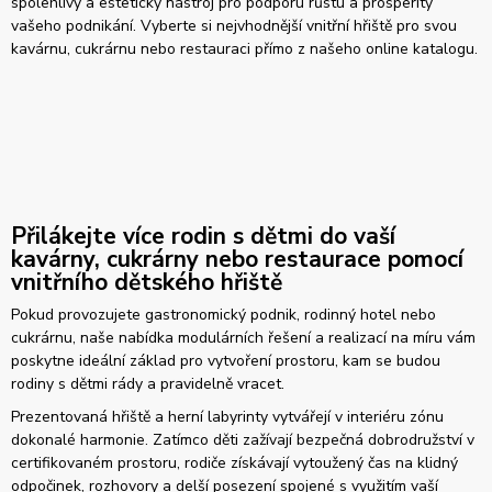
spolehlivý a estetický nástroj pro podporu růstu a prosperity
vašeho podnikání. Vyberte si nejvhodnější vnitřní hřiště pro svou
kavárnu, cukrárnu nebo restauraci přímo z našeho online katalogu.
Přilákejte více rodin s dětmi do vaší
kavárny, cukrárny nebo restaurace pomocí
vnitřního dětského hřiště
Pokud provozujete gastronomický podnik, rodinný hotel nebo
cukrárnu, naše nabídka modulárních řešení a realizací na míru vám
poskytne ideální základ pro vytvoření prostoru, kam se budou
rodiny s dětmi rády a pravidelně vracet.
Prezentovaná hřiště a herní labyrinty vytvářejí v interiéru zónu
dokonalé harmonie. Zatímco děti zažívají bezpečná dobrodružství v
certifikovaném prostoru, rodiče získávají vytoužený čas na klidný
odpočinek, rozhovory a delší posezení spojené s využitím vaší