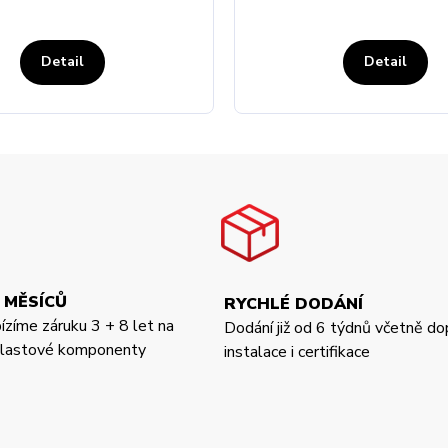
Detail
Detail
 MĚSÍCŮ
RYCHLÉ DODÁNÍ
bízíme záruku 3 + 8 let na
Dodání již od 6 týdnů včetně do
 plastové komponenty
instalace i certifikace