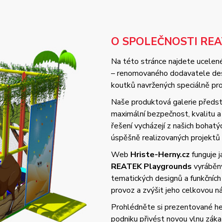
O SPOLEČNOSTI RE
Na této stránce najdete ucelené
– renomovaného dodavatele desi
koutků navržených speciálně pro 
Naše produktová galerie předsta
maximální bezpečnost, kvalitu
řešení vycházejí z našich bohat
úspěšně realizovaných projektů
Web
Hriste-Herny.cz
funguje 
REATEK Playgrounds
vyráběný
tematických designů a funkčních
provoz a zvýšit jeho celkovou 
Prohlédněte si prezentované her
podniku přivést novou vlnu zák