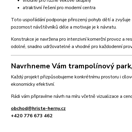
vhodné pro různé věkové skupiny
atraktivní řešení pro moderní centra
Toto uspořádání podporuje přirozený pohyb dětí a zvyšuje 
pozornost návštěvníků déle a motivuje je k návratu.
Konstrukce je navržena pro intenzivní komerční provoz a 
odolné, snadno udržovatelné a vhodné pro každodenní prov
Navrhneme Vám trampolínový park,
Každý projekt přizpůsobujeme konkrétnímu prostoru i cílov
ekonomicky efektivní.
Rádi vám připravíme návrh na míru včetně vizualizace a cen
obchod@hriste-herny.cz
+420 776 673 462