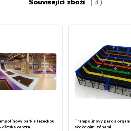
Související zboží
3
ampolínový park s lezeckou
Trampolínový park s organ
 dětská centra
skokovými zónami