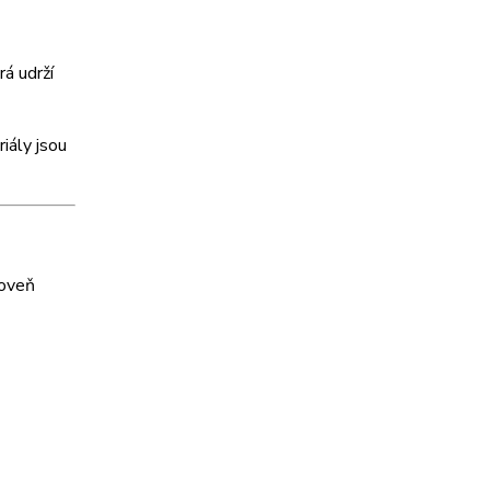
á udrží
iály jsou
roveň