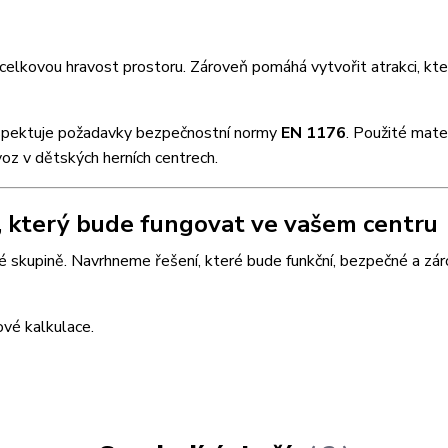
celkovou hravost prostoru. Zároveň pomáhá vytvořit atrakci, kter
respektuje požadavky bezpečnostní normy
EN 1176
. Použité mater
oz v dětských herních centrech.
 který bude fungovat ve vašem centru
é skupině. Navrhneme řešení, které bude funkční, bezpečné a zá
ové kalkulace.