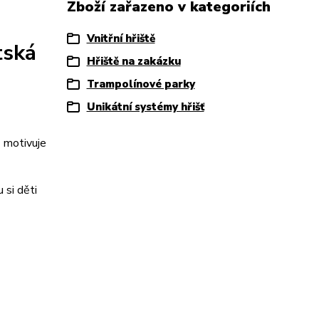
Zboží zařazeno v kategoriích
Vnitřní hřiště
tská
Hřiště na zakázku
Trampolínové parky
Unikátní systémy hřišť
ě motivuje
 si děti