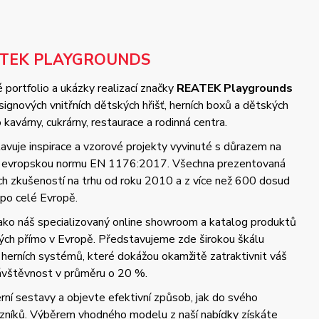
ATEK PLAYGROUNDS
 portfolio a ukázky realizací značky
REATEK Playgrounds
gnových vnitřních dětských hřišť, herních boxů a dětských
kavárny, cukrárny, restaurace a rodinná centra.
vuje inspirace a vzorové projekty vyvinuté s důrazem na
 a evropskou normu EN 1176:2017. Všechna prezentovaná
ých zkušeností na trhu od roku 2010 a z více než 600 dosud
 po celé Evropě.
jako náš specializovaný online showroom a katalog produktů
ch přímo v Evropě. Představujeme zde širokou škálu
 herních systémů, které dokážou okamžitě zatraktivnit váš
návštěvnost v průměru o 20 %.
ní sestavy a objevte efektivní způsob, jak do svého
azníků. Výběrem vhodného modelu z naší nabídky získáte