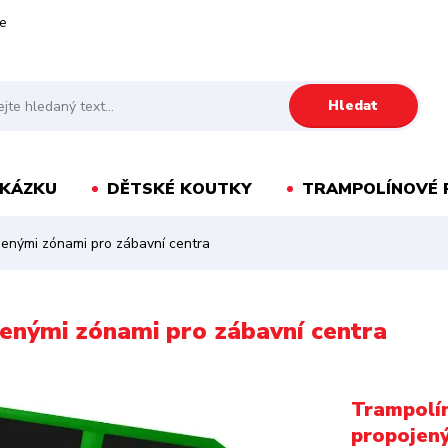
e
Hledat
AKÁZKU
DĚTSKÉ KOUTKY
TRAMPOLÍNOVÉ 
jenými zónami pro zábavní centra
jenými zónami pro zábavní centra
Trampolín
propojen