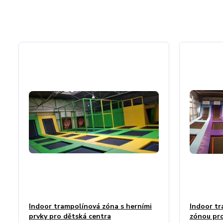
Indoor trampolínová zóna s herními
Indoor tr
prvky pro dětská centra
zónou pro