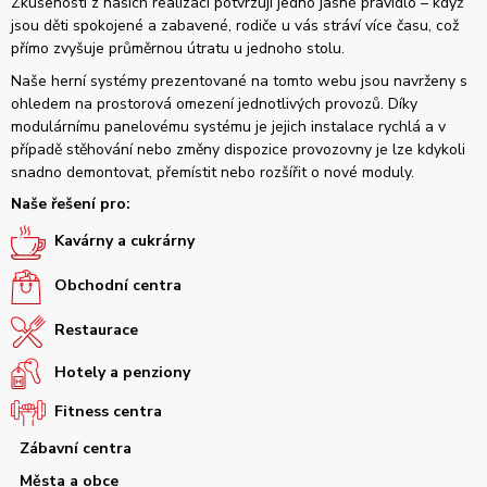
Zkušenosti z našich realizací potvrzují jedno jasné pravidlo – když
jsou děti spokojené a zabavené, rodiče u vás stráví více času, což
přímo zvyšuje průměrnou útratu u jednoho stolu.
Naše herní systémy prezentované na tomto webu jsou navrženy s
ohledem na prostorová omezení jednotlivých provozů. Díky
modulárnímu panelovému systému je jejich instalace rychlá a v
případě stěhování nebo změny dispozice provozovny je lze kdykoli
snadno demontovat, přemístit nebo rozšířit o nové moduly.
Naše řešení pro:
Kavárny a cukrárny
Obchodní centra
Restaurace
Hotely a penziony
Fitness centra
Zábavní centra
Města a obce