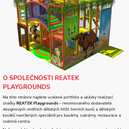
O SPOLEČNOSTI REATEK
PLAYGROUNDS
Na této stránce najdete ucelené portfolio a ukázky realizací
značky
REATEK Playgrounds
– renomovaného dodavatele
designových vnitřních dětských hřišť, herních boxů a dětských
koutků navržených speciálně pro kavárny, cukrárny, restaurace a
rodinná centra.