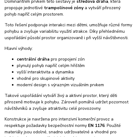
Dominantním prvkem této sestavy je
středová dráha
, která
propojuje jednotlivé
trampolínové zóny
a vytváří přirozený
pohyb napříč celým prostorem.
Toto řešení podporuje interakci mezi dětmi, umožňuje různé formy
pohybu a zvyšuje variabilitu využití atrakce. Díky přehlednému
uspořádání působí prostor organizovaně i při vyšší návštěvnosti.
Hlavní výhody:
centrální dráha
pro propojení zón
plynulý pohyb napříč celým hřištěm
vyšší interaktivita a dynamika
vhodné pro skupinové aktivity
moderní design s výrazným vizuálním prvkem
Takové uspořádání vytváří živý a aktivní prostor, který děti
přirozeně motivuje k pohybu. Zároveň pomáhá udržet pozornost
návštěvníků a zvyšuje atraktivitu celé provozovny.
Konstrukce je navržena pro intenzivní komerční provoz a
respektuje požadavky bezpečnostní normy
EN 1176
. Použité
materiály jsou odolné, snadno udržovatelné a vhodné pro