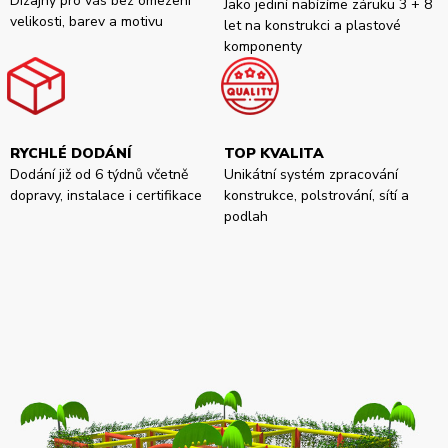
Dizajny pro vás bez omezení
Jako jediní nabízíme záruku 3 + 8
velikosti, barev a motivu
let na konstrukci a plastové
komponenty
RYCHLÉ DODÁNÍ
TOP KVALITA
Dodání již od 6 týdnů včetně
Unikátní systém zpracování
dopravy, instalace i certifikace
konstrukce, polstrování, sítí a
podlah