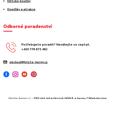
Dětské koutky
Doplňky a atrakce
Odborné poradenství
Potřebujete poradit? Neváhejte se zeptat.
+420 776 673 462
obchod@hriste-herny.cz
Hriste-herny.cz -
Dětské interiérové hřiště a herny
//
Webdesign
:
Poradnyweb.cz