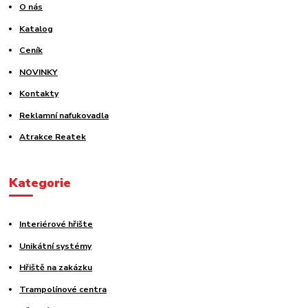
O nás
Katalog
Ceník
NOVINKY
Kontakty
Reklamní nafukovadla
Atrakce Reatek
Kategorie
Interiérové hřište
Unikátní systémy
Hřiště na zakázku
Trampolínové centra