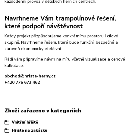
každodenní provoz v dětských herních centrech.
Navrhneme Vám trampolínové řešení,
které podpoří návštěvnost
Každý projekt přizpůsobujeme konkrétnímu prostoru i cílové
skupině. Navrhneme řešení, které bude funkční, bezpečné a
zároveň ekonomicky efektivní.
Rádi vám připravíme návrh na míru včetně vizualizace a cenové
kalkulace.
obchod@hriste-herny.cz
+420 776 673 462
Zboží zařazeno v kategoriích
Vnitřní hřiště
Hřiště na zakázku