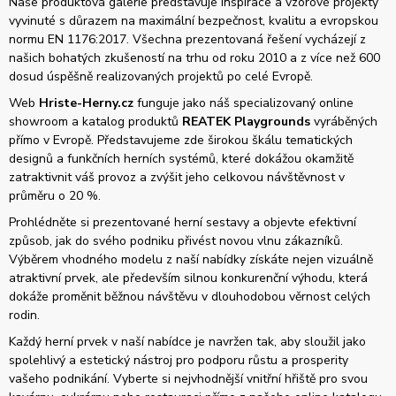
Naše produktová galerie představuje inspirace a vzorové projekty
vyvinuté s důrazem na maximální bezpečnost, kvalitu a evropskou
normu EN 1176:2017. Všechna prezentovaná řešení vycházejí z
našich bohatých zkušeností na trhu od roku 2010 a z více než 600
dosud úspěšně realizovaných projektů po celé Evropě.
Web
Hriste-Herny.cz
funguje jako náš specializovaný online
showroom a katalog produktů
REATEK Playgrounds
vyráběných
přímo v Evropě. Představujeme zde širokou škálu tematických
designů a funkčních herních systémů, které dokážou okamžitě
zatraktivnit váš provoz a zvýšit jeho celkovou návštěvnost v
průměru o 20 %.
Prohlédněte si prezentované herní sestavy a objevte efektivní
způsob, jak do svého podniku přivést novou vlnu zákazníků.
Výběrem vhodného modelu z naší nabídky získáte nejen vizuálně
atraktivní prvek, ale především silnou konkurenční výhodu, která
dokáže proměnit běžnou návštěvu v dlouhodobou věrnost celých
rodin.
Každý herní prvek v naší nabídce je navržen tak, aby sloužil jako
spolehlivý a estetický nástroj pro podporu růstu a prosperity
vašeho podnikání. Vyberte si nejvhodnější vnitřní hřiště pro svou