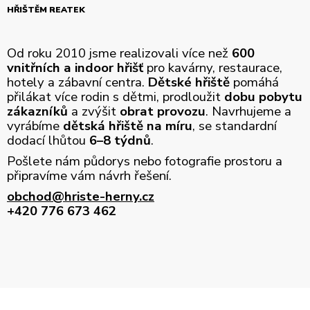
HŘIŠTĚM REATEK
Od roku 2010 jsme realizovali více než
600
vnitřních a indoor hřišť
pro kavárny, restaurace,
hotely a zábavní centra.
Dětské hřiště
pomáhá
přilákat více rodin s dětmi, prodloužit
dobu pobytu
zákazníků
a zvýšit
obrat provozu
. Navrhujeme a
vyrábíme
dětská hřiště na míru
, se standardní
dodací lhůtou
6–8 týdnů
.
Pošlete nám půdorys nebo fotografie prostoru a
připravíme vám návrh řešení.
obchod@hriste-herny.cz
+420 776 673 462