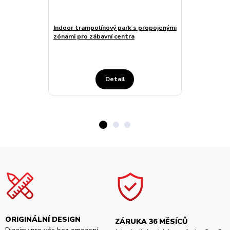
Indoor trampolínový park s propojenými
Trampolínové
zónami pro zábavní centra
jamou pro dět
Detail
ORIGINÁLNÍ DESIGN
ZÁRUKA 36 MĚSÍCŮ