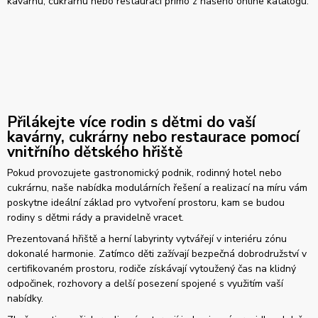
kavárnu, cukrárnu nebo restauraci přímo z našeho online katalogu.
Přilákejte více rodin s dětmi do vaší
kavárny, cukrárny nebo restaurace pomocí
vnitřního dětského hřiště
Pokud provozujete gastronomický podnik, rodinný hotel nebo
cukrárnu, naše nabídka modulárních řešení a realizací na míru vám
poskytne ideální základ pro vytvoření prostoru, kam se budou
rodiny s dětmi rády a pravidelně vracet.
Prezentovaná hřiště a herní labyrinty vytvářejí v interiéru zónu
dokonalé harmonie. Zatímco děti zažívají bezpečná dobrodružství v
certifikovaném prostoru, rodiče získávají vytoužený čas na klidný
odpočinek, rozhovory a delší posezení spojené s využitím vaší
nabídky.