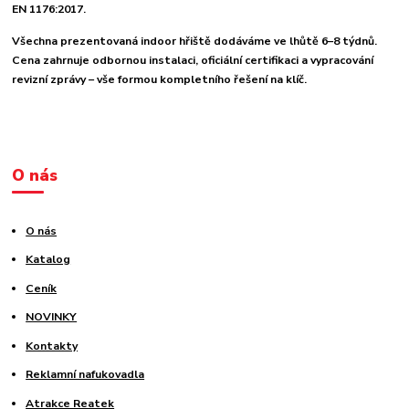
EN 1176:2017.
Všechna prezentovaná indoor hřiště dodáváme ve lhůtě 6–8 týdnů.
Cena zahrnuje odbornou instalaci, oficiální certifikaci a vypracování
revizní zprávy – vše formou kompletního řešení na klíč.
O nás
O nás
Katalog
Ceník
NOVINKY
Kontakty
Reklamní nafukovadla
Atrakce Reatek