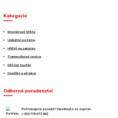
Kategorie
Interiérové hřište
Unikátní systémy
Hřiště na zakázku
Trampolínové centra
Dětské koutky
Doplňky a atrakce
Odborné poradenství
Potřebujete poradit? Neváhejte se zeptat.
+420 776 673 462