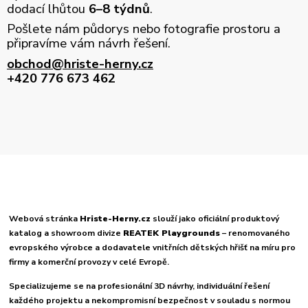
dodací lhůtou
6–8 týdnů
.
Pošlete nám půdorys nebo fotografie prostoru a
připravíme vám návrh řešení.
obchod@hriste-herny.cz
+420 776 673 462
Webová stránka
Hriste-Herny.cz
slouží jako oficiální produktový
katalog a showroom divize
REATEK Playgrounds
– renomovaného
evropského výrobce a dodavatele vnitřních dětských hřišť na míru pro
firmy a komerční provozy v celé Evropě.
Specializujeme se na profesionální 3D návrhy, individuální řešení
každého projektu a nekompromisní bezpečnost v souladu s normou