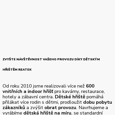
ZVYŠTE NÁVŠTĚVNOST VAŠEHO PROVOZU DÍKY DĚTSKÝM
HŘIŠTĚM REATEK
Od roku 2010 jsme realizovali více než
600
vnitřních a indoor hřišť
pro kavárny, restaurace,
hotely a zábavní centra.
Dětské hřiště
pomáhá
přilákat více rodin s dětmi, prodloužit
dobu pobytu
zákazníků
a zvýšit
obrat provozu
. Navrhujeme a
vyrábíme
dětská hřiště na míru
, se standardní