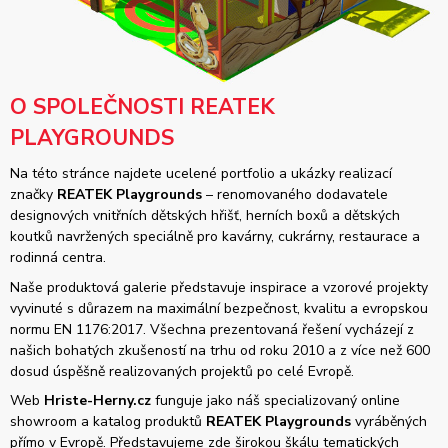
O SPOLEČNOSTI REATEK
PLAYGROUNDS
Na této stránce najdete ucelené portfolio a ukázky realizací
značky
REATEK Playgrounds
– renomovaného dodavatele
designových vnitřních dětských hřišť, herních boxů a dětských
koutků navržených speciálně pro kavárny, cukrárny, restaurace a
rodinná centra.
Naše produktová galerie představuje inspirace a vzorové projekty
vyvinuté s důrazem na maximální bezpečnost, kvalitu a evropskou
normu EN 1176:2017. Všechna prezentovaná řešení vycházejí z
našich bohatých zkušeností na trhu od roku 2010 a z více než 600
dosud úspěšně realizovaných projektů po celé Evropě.
Web
Hriste-Herny.cz
funguje jako náš specializovaný online
showroom a katalog produktů
REATEK Playgrounds
vyráběných
přímo v Evropě. Představujeme zde širokou škálu tematických