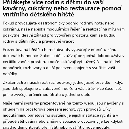
Přilákejte více rodin s dětmi do vaší
kavárny, cukrárny nebo restaurace pomocí
vnitřního dětského hřiště
Pokud provozujete gastronomický podnik, rodinný hotel nebo
cukrárnu, naše nabídka modulárních řešení a realizací na míru vám
poskytne ideální základ pro vytvoření prostoru, kam se budou
rodiny s dětmi rády a pravidelně vracet.
Prezentovaná hřiště a herní labyrinty vytvářejí v interiéru zónu
dokonalé harmonie. Zatímco děti zažívají bezpečná dobrodružství v
certifikovaném prostoru, rodiče získávají vytoužený čas na klidný
odpočinek, rozhovory a delší posezení spojené s využitím vaší
nabídky.
Zkušenosti z našich realizací potvrzují jedno jasné pravidlo – když
jsou děti spokojené a zabavené, rodiče u vás stráví více času, což
přímo zvyšuje průměrnou útratu u jednoho stolu.
Naše herní systémy prezentované na tomto webu jsou navrženy s
ohledem na prostorová omezení jednotlivých provozů. Díky
modulárnímu panelovému systému je jejich instalace rychlá a v
případě stěhování nebo změny dispozice provozovny je lze kdykoli
snadno demontovat, přemístit nebo rozšířit o nové moduly.