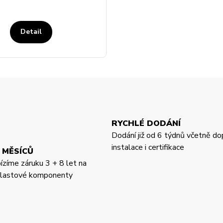
Detail
RYCHLÉ DODÁNÍ
Dodání již od 6 týdnů včetně do
instalace i certifikace
 MĚSÍCŮ
bízíme záruku 3 + 8 let na
 plastové komponenty