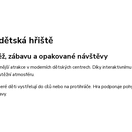
 dětská hřiště
utěž, zábavu a opakované návštěvy
nější atrakce v moderních dětských centrech. Díky interaktivnímu 
outěžní atmosféru.
teré děti vystřelují do cílů nebo na protihráče. Hra podporuje poh
avy.