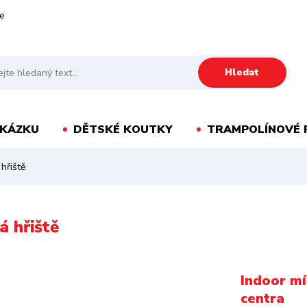
e
Hledat
AKÁZKU
DĚTSKÉ KOUTKY
TRAMPOLÍNOVÉ 
hřiště
á hřiště
Indoor mí
centra