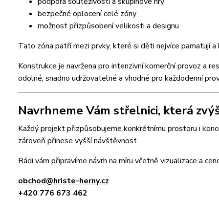
podpora soutěživosti a skupinové hry
bezpečné oplocení celé zóny
možnost přizpůsobení velikosti a designu
Tato zóna patří mezi prvky, které si děti nejvíce pamatují a 
Konstrukce je navržena pro intenzivní komerční provoz a 
odolné, snadno udržovatelné a vhodné pro každodenní prov
Navrhneme Vám střelnici, která zvýš
Každý projekt přizpůsobujeme konkrétnímu prostoru i konce
zároveň přinese vyšší návštěvnost.
Rádi vám připravíme návrh na míru včetně vizualizace a cen
obchod@hriste-herny.cz
+420 776 673 462