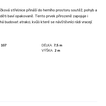
íčková střelnice přináší do herního prostoru soutěž, pohyb a
 děti baví opakovaně. Tento prvek přirozeně zapojuje i
á budovat atrakci, kvůli které se návštěvníci rádi vracejí.
107
DÉLKA:
7,5 m
VÝŠKA:
2 m