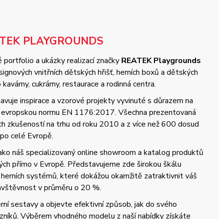
ATEK PLAYGROUNDS
 portfolio a ukázky realizací značky
REATEK Playgrounds
gnových vnitřních dětských hřišť, herních boxů a dětských
kavárny, cukrárny, restaurace a rodinná centra.
vuje inspirace a vzorové projekty vyvinuté s důrazem na
 a evropskou normu EN 1176:2017. Všechna prezentovaná
ých zkušeností na trhu od roku 2010 a z více než 600 dosud
 po celé Evropě.
jako náš specializovaný online showroom a katalog produktů
ch přímo v Evropě. Představujeme zde širokou škálu
 herních systémů, které dokážou okamžitě zatraktivnit váš
návštěvnost v průměru o 20 %.
ní sestavy a objevte efektivní způsob, jak do svého
azníků. Výběrem vhodného modelu z naší nabídky získáte