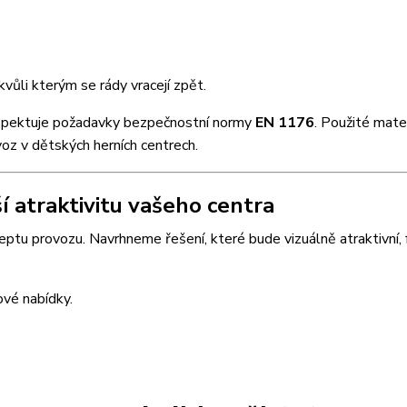
kvůli kterým se rády vracejí zpět.
respektuje požadavky bezpečnostní normy
EN 1176
. Použité mater
oz v dětských herních centrech.
í atraktivitu vašeho centra
ptu provozu. Navrhneme řešení, které bude vizuálně atraktivní, 
ové nabídky.