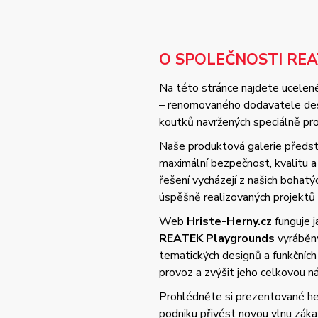
O SPOLEČNOSTI RE
Na této stránce najdete ucelené
– renomovaného dodavatele desi
koutků navržených speciálně pro 
Naše produktová galerie předsta
maximální bezpečnost, kvalitu
řešení vycházejí z našich bohat
úspěšně realizovaných projektů
Web
Hriste-Herny.cz
funguje 
REATEK Playgrounds
vyráběný
tematických designů a funkčních
provoz a zvýšit jeho celkovou 
Prohlédněte si prezentované her
podniku přivést novou vlnu zák