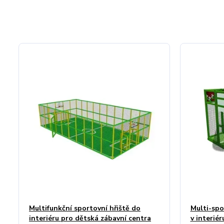
Multifunkční sportovní hřiště do
Multi-spo
interiéru pro dětská zábavní centra
v interiér