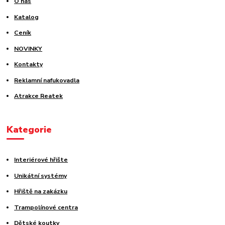
O nás
Katalog
Ceník
NOVINKY
Kontakty
Reklamní nafukovadla
Atrakce Reatek
Kategorie
Interiérové hřište
Unikátní systémy
Hřiště na zakázku
Trampolínové centra
Dětské koutky