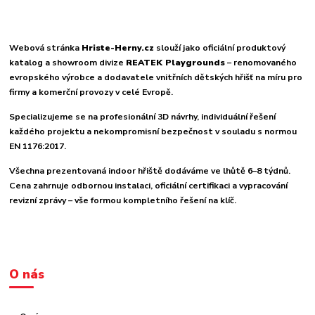
Webová stránka
Hriste-Herny.cz
slouží jako oficiální produktový
katalog a showroom divize
REATEK Playgrounds
– renomovaného
evropského výrobce a dodavatele vnitřních dětských hřišť na míru pro
firmy a komerční provozy v celé Evropě.
Specializujeme se na profesionální 3D návrhy, individuální řešení
každého projektu a nekompromisní bezpečnost v souladu s normou
EN 1176:2017.
Všechna prezentovaná indoor hřiště dodáváme ve lhůtě 6–8 týdnů.
Cena zahrnuje odbornou instalaci, oficiální certifikaci a vypracování
revizní zprávy – vše formou kompletního řešení na klíč.
O nás