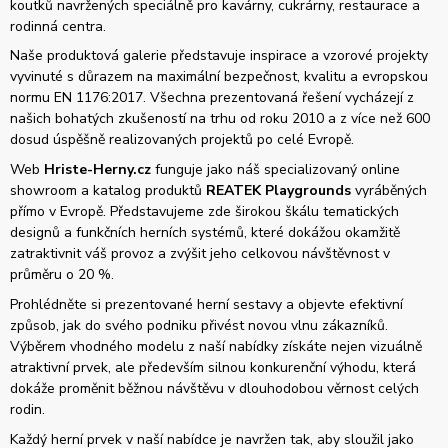
koutků navržených speciálně pro kavárny, cukrárny, restaurace a
rodinná centra.
Naše produktová galerie představuje inspirace a vzorové projekty
vyvinuté s důrazem na maximální bezpečnost, kvalitu a evropskou
normu EN 1176:2017. Všechna prezentovaná řešení vycházejí z
našich bohatých zkušeností na trhu od roku 2010 a z více než 600
dosud úspěšně realizovaných projektů po celé Evropě.
Web
Hriste-Herny.cz
funguje jako náš specializovaný online
showroom a katalog produktů
REATEK Playgrounds
vyráběných
přímo v Evropě. Představujeme zde širokou škálu tematických
designů a funkčních herních systémů, které dokážou okamžitě
zatraktivnit váš provoz a zvýšit jeho celkovou návštěvnost v
průměru o 20 %.
Prohlédněte si prezentované herní sestavy a objevte efektivní
způsob, jak do svého podniku přivést novou vlnu zákazníků.
Výběrem vhodného modelu z naší nabídky získáte nejen vizuálně
atraktivní prvek, ale především silnou konkurenční výhodu, která
dokáže proměnit běžnou návštěvu v dlouhodobou věrnost celých
rodin.
Každý herní prvek v naší nabídce je navržen tak, aby sloužil jako