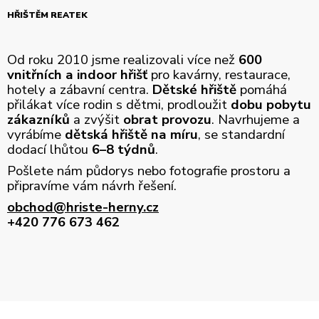
HŘIŠTĚM REATEK
Od roku 2010 jsme realizovali více než
600
vnitřních a indoor hřišť
pro kavárny, restaurace,
hotely a zábavní centra.
Dětské hřiště
pomáhá
přilákat více rodin s dětmi, prodloužit
dobu pobytu
zákazníků
a zvýšit
obrat provozu
. Navrhujeme a
vyrábíme
dětská hřiště na míru
, se standardní
dodací lhůtou
6–8 týdnů
.
Pošlete nám půdorys nebo fotografie prostoru a
připravíme vám návrh řešení.
obchod@hriste-herny.cz
+420 776 673 462