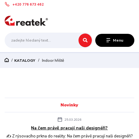
+420 776 673 462
Menu
KATALOGY
Indoor hřiště
Novinky
25.03.2026
Na čem právě pracují naši designéři?
✍️ Z rýsovacího prkna do reality: Na čem právě pracují naši designéři?