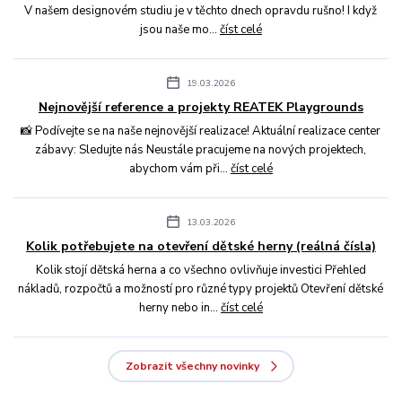
V našem designovém studiu je v těchto dnech opravdu rušno! I když
jsou naše mo...
číst celé
19.03.2026
Nejnovější reference a projekty REATEK Playgrounds
📸 Podívejte se na naše nejnovější realizace! Aktuální realizace center
zábavy: Sledujte nás Neustále pracujeme na nových projektech,
abychom vám při...
číst celé
13.03.2026
Kolik potřebujete na otevření dětské herny (reálná čísla)
Kolik stojí dětská herna a co všechno ovlivňuje investici Přehled
nákladů, rozpočtů a možností pro různé typy projektů Otevření dětské
herny nebo in...
číst celé
Zobrazit všechny novinky