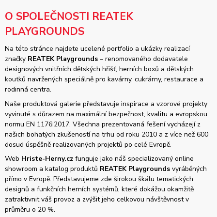
O SPOLEČNOSTI REATEK
PLAYGROUNDS
Na této stránce najdete ucelené portfolio a ukázky realizací
značky
REATEK Playgrounds
– renomovaného dodavatele
designových vnitřních dětských hřišť, herních boxů a dětských
koutků navržených speciálně pro kavárny, cukrárny, restaurace a
rodinná centra.
Naše produktová galerie představuje inspirace a vzorové projekty
vyvinuté s důrazem na maximální bezpečnost, kvalitu a evropskou
normu EN 1176:2017. Všechna prezentovaná řešení vycházejí z
našich bohatých zkušeností na trhu od roku 2010 a z více než 600
dosud úspěšně realizovaných projektů po celé Evropě.
Web
Hriste-Herny.cz
funguje jako náš specializovaný online
showroom a katalog produktů
REATEK Playgrounds
vyráběných
přímo v Evropě. Představujeme zde širokou škálu tematických
designů a funkčních herních systémů, které dokážou okamžitě
zatraktivnit váš provoz a zvýšit jeho celkovou návštěvnost v
průměru o 20 %.