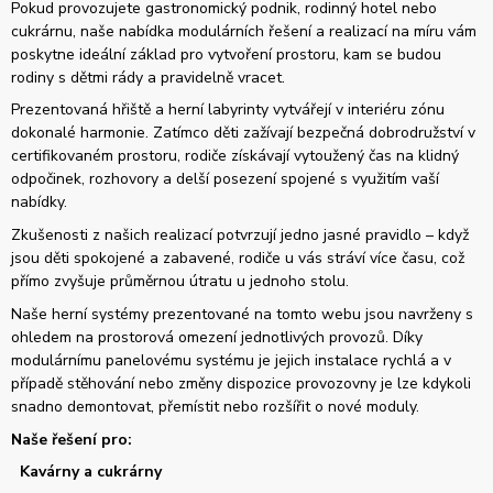
Pokud provozujete gastronomický podnik, rodinný hotel nebo
cukrárnu, naše nabídka modulárních řešení a realizací na míru vám
poskytne ideální základ pro vytvoření prostoru, kam se budou
rodiny s dětmi rády a pravidelně vracet.
Prezentovaná hřiště a herní labyrinty vytvářejí v interiéru zónu
dokonalé harmonie. Zatímco děti zažívají bezpečná dobrodružství v
certifikovaném prostoru, rodiče získávají vytoužený čas na klidný
odpočinek, rozhovory a delší posezení spojené s využitím vaší
nabídky.
Zkušenosti z našich realizací potvrzují jedno jasné pravidlo – když
jsou děti spokojené a zabavené, rodiče u vás stráví více času, což
přímo zvyšuje průměrnou útratu u jednoho stolu.
Naše herní systémy prezentované na tomto webu jsou navrženy s
ohledem na prostorová omezení jednotlivých provozů. Díky
modulárnímu panelovému systému je jejich instalace rychlá a v
případě stěhování nebo změny dispozice provozovny je lze kdykoli
snadno demontovat, přemístit nebo rozšířit o nové moduly.
Naše řešení pro:
Kavárny a cukrárny