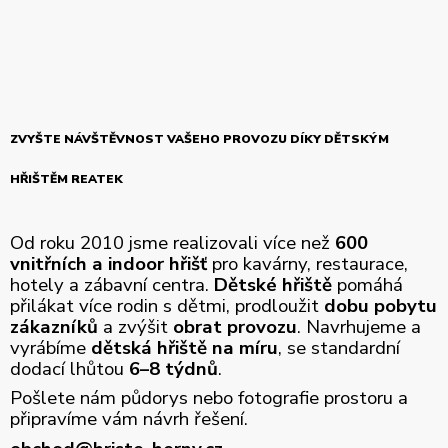
ZVYŠTE NÁVŠTĚVNOST VAŠEHO PROVOZU DÍKY DĚTSKÝM
HŘIŠTĚM REATEK
Od roku 2010 jsme realizovali více než
600
vnitřních a indoor hřišť
pro kavárny, restaurace,
hotely a zábavní centra.
Dětské hřiště
pomáhá
přilákat více rodin s dětmi, prodloužit
dobu pobytu
zákazníků
a zvýšit
obrat provozu
. Navrhujeme a
vyrábíme
dětská hřiště na míru
, se standardní
dodací lhůtou
6–8 týdnů
.
Pošlete nám půdorys nebo fotografie prostoru a
připravíme vám návrh řešení.