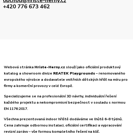
obchod@hriste-herny.cz
+420 776 673 462
Webová stránka
Hriste-Herny.cz
slouží jako oficiální produktový
katalog a showroom divize
REATEK Playgrounds
– renomovaného
evropského výrobce a dodavatele vnitřních dětských hřišť na míru pro
firmy a komerční provozy v celé Evropě.
Specializujeme se na profesionální 3D návrhy, individuální řešení
každého projektu a nekompromisní bezpečnost v souladu s normou
EN 1176:2017.
Všechna prezentovaná indoor hřiště dodáváme ve lhůtě 6–8 týdnů.
Cena zahrnuje odbornou instalaci, oficiální certifikaci a vypracování
revizní zprávy – vše formou kompletního řešení na klíč.