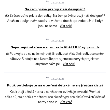
25.03.2026
Na čem právě pracují naši designéři?
✍️ Z rýsovacího prkna do reality: Na čem právě pracují naši designéři?
V našem designovém studiu je v těchto dnech opravdu rušno! I když
jsou naše mo...
číst celé
19.03.2026
Nejnovější reference a projekty REATEK Playgrounds
📸 Podívejte se na naše nejnovější realizace! Aktuální realizace center
zábavy: Sledujte nás Neustále pracujeme na nových projektech,
abychom vám při...
číst celé
13.03.2026
Kolik potřebujete na otevření dětské herny (reálná čísla)
Kolik stojí dětská herna a co všechno ovlivňuje investici Přehled
nákladů, rozpočtů a možností pro různé typy projektů Otevření dětské
herny nebo in...
číst celé