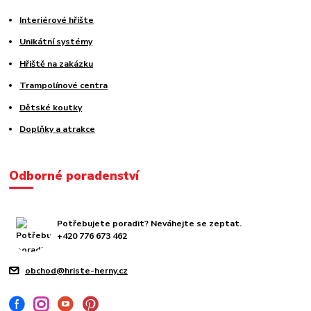
Interiérové hřište
Unikátní systémy
Hřiště na zakázku
Trampolínové centra
Dětské koutky
Doplňky a atrakce
Odborné poradenství
Potřebujete poradit? Neváhejte se zeptat.
+420 776 673 462
obchod@hriste-herny.cz