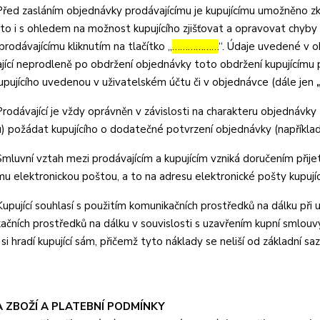
ed zasláním objednávky prodávajícímu je kupujícímu umožněno zko
 a to i s ohledem na možnost kupujícího zjišťovat a opravovat chyb
 prodávajícímu kliknutím na tlačítko „
………………
“. Údaje uvedené v 
jící neprodleně po obdržení objednávky toto obdržení kupujícímu p
upujícího uvedenou v uživatelském účtu či v objednávce (dále jen
odávající je vždy oprávněn v závislosti na charakteru objednávky
) požádat kupujícího o dodatečné potvrzení objednávky (například 
luvní vztah mezi prodávajícím a kupujícím vzniká doručením přijetí
ímu elektronickou poštou, a to na adresu elektronické pošty kupujíc
pující souhlasí s použitím komunikačních prostředků na dálku při uz
ačních prostředků na dálku v souvislosti s uzavřením kupní smlouvy
si hradí kupující sám, přičemž tyto náklady se neliší od základní saz
A ZBOŽÍ A PLATEBNÍ PODMÍNKY