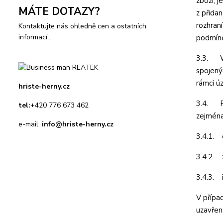
zboží, 
MÁTE DOTAZY?
z přida
rozhran
Kontaktujte nás ohledně cen a ostatních
informací...
podmín
3.3. We
spojený
rámci ú
hriste-herny.cz
3.4. Pr
tel:
+420 776 673 462
zejména
e-mail:
info@hriste-herny.cz
3.4.1. 
3.4.2. 
3.4.3. 
V případ
uzavřen