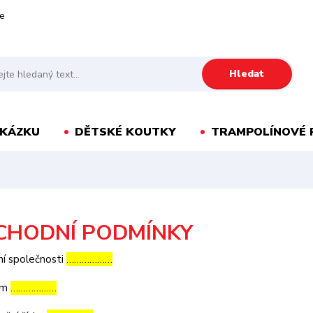
e
Hledat
AKÁZKU
DĚTSKÉ KOUTKY
TRAMPOLÍNOVÉ 
CHODNÍ PODMÍNKY
í společnosti
………………
lem
………………