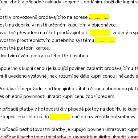
nu zboží a případné náklady spojené s dodáním zboží dle kupní sm
:
osti v provozovně prodávajícího na adrese
………………
;
osti na dobírku v místě určeném kupujícím v objednávce;
vostně převodem na účet prodávajícího č.
………………
, vedený u s
vostně prostřednictvím platebního systému
………………
;
vostně platební kartou;
dnictvím úvěru poskytnutého třetí osobou.
olečně s kupní cenou je kupující povinen zaplatit prodávajícímu 
ení-li uvedeno výslovně jinak, rozumí se dále kupní cenou i náklady
odávající nepožaduje od kupujícího zálohu či jinou obdobnou plat
k ohledně povinnosti uhradit kupní cenu zboží předem.
případě platby v hotovosti či v případě platby na dobírku je kupní
je kupní cena splatná do
………………
dnů od uzavření kupní smlouvy.
případě bezhotovostní platby je kupující povinen uhrazovat kupní
 V případě bezhotovostní platby je závazek kupujícího uhradit kupn