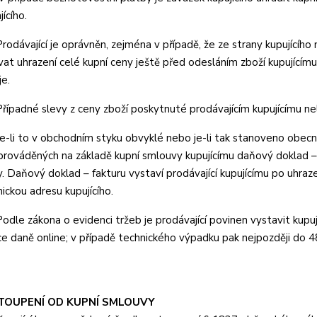
ícího.
odávající je oprávněn, zejména v případě, že ze strany kupujícího
at uhrazení celé kupní ceny ještě před odesláním zboží kupujícím
je.
ípadné slevy z ceny zboží poskytnuté prodávajícím kupujícímu n
-li to v obchodním styku obvyklé nebo je-li tak stanoveno obecně
prováděných na základě kupní smlouvy kupujícímu daňový doklad – 
. Daňový doklad – fakturu vystaví prodávající kupujícímu po uhraze
ickou adresu kupujícího.
dle zákona o evidenci tržeb je prodávající povinen vystavit kupuj
ce daně online; v případě technického výpadku pak nejpozději do 4
STOUPENÍ OD KUPNÍ SMLOUVY