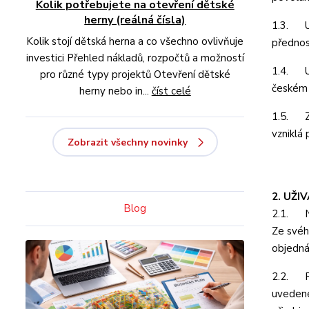
Kolik potřebujete na otevření dětské
herny (reálná čísla)
1.3. Us
Kolik stojí dětská herna a co všechno ovlivňuje
přednos
investici Přehled nákladů, rozpočtů a možností
1.4. Us
pro různé typy projektů Otevření dětské
českém 
herny nebo in...
číst celé
1.5. Zn
vzniklá
Zobrazit všechny novinky
2. UŽI
Blog
2.1. Na
Ze svéh
objedná
2.2. Př
uvedené