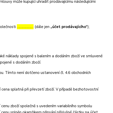
louvy může kupující uhradit prodávajícímu následujícími
polečnosti
………………
(dále jen
„účet prodávajícího“
);
také náklady spojené s balením a dodáním zboží ve smluvené
 spojené s dodáním zboží.
bu. Tímto není dotčeno ustanovení čl. 4.6 obchodních
 cena splatná při převzetí zboží. V případě bezhotovostní
 cenu zboží společně s uvedením variabilního symbolu
í cenu splněn okamžikem připsání příslušné částky na účet