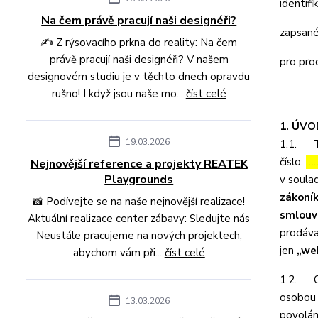
identifi
Na čem právě pracují naši designéři?
zapsané
✍️ Z rýsovacího prkna do reality: Na čem
právě pracují naši designéři? V našem
pro pro
designovém studiu je v těchto dnech opravdu
rušno! I když jsou naše mo...
číst celé
1. ÚV
19.03.2026
1.1. T
číslo:
…
Nejnovější reference a projekty REATEK
Playgrounds
v soula
zákoní
📸 Podívejte se na naše nejnovější realizace!
smlouv
Aktuální realizace center zábavy: Sledujte nás
prodáva
Neustále pracujeme na nových projektech,
jen
„we
abychom vám při...
číst celé
1.2. Ob
osobou 
13.03.2026
povolán