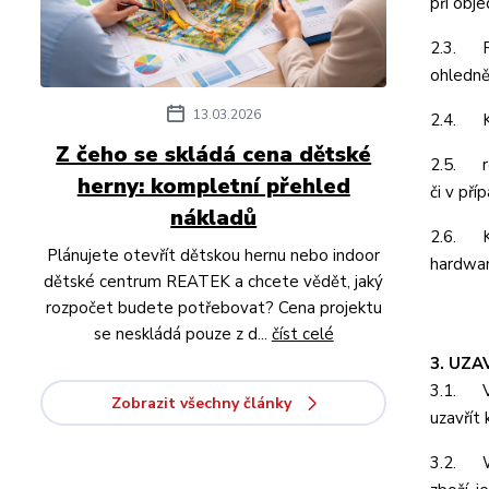
při obj
2.3. Př
ohledně
13.03.2026
2.4. Ku
Z čeho se skládá cena dětské
2.5. ro
herny: kompletní přehled
či v př
nákladů
2.6. Ku
Plánujete otevřít dětskou hernu nebo indoor
hardwar
dětské centrum REATEK a chcete vědět, jaký
rozpočet budete potřebovat? Cena projektu
se neskládá pouze z d...
číst celé
3. UZA
3.1. Ve
Zobrazit všechny články
uzavřít
3.2. We