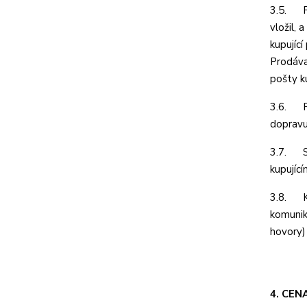
3.5. Př
vložil,
kupující
Prodáva
pošty k
3.6. Pr
dopravu
3.7. Sm
kupujíc
3.8. Ku
komunik
hovory) 
4. CEN