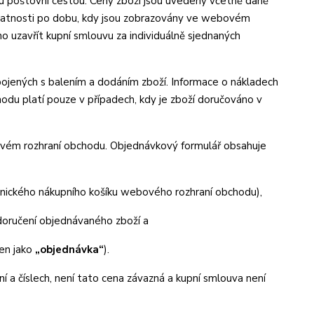
ou poštovní cestou. Ceny zboží jsou uvedeny včetně daně
v platnosti po dobu, kdy jsou zobrazovány ve webovém
 uzavřít kupní smlouvu za individuálně sjednaných
jených s balením a dodáním zboží. Informace o nákladech
du platí pouze v případech, kdy je zboží doručováno v
ovém rozhraní obchodu. Objednávkový formulář obsahuje
ronického nákupního košíku webového rozhraní obchodu),
doručení objednávaného zboží a
jen jako
„objednávka“
).
ní a číslech, není tato cena závazná a kupní smlouva není