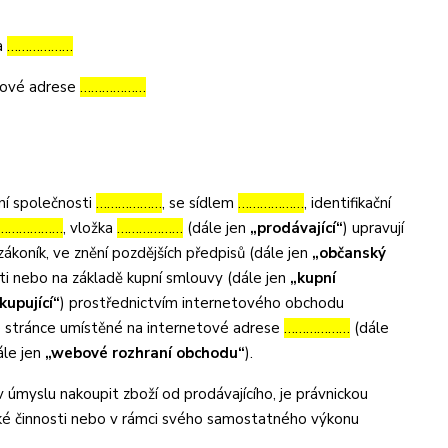
ka
………………
etové adrese
………………
ní společnosti
………………
, se sídlem
………………
, identifikační
………………
, vložka
………………
(dále jen
„prodávající“
) upravují
ákoník, ve znění pozdějších předpisů (dále jen
„občanský
sti nebo na základě kupní smlouvy (dále jen
„kupní
kupující“
) prostřednictvím internetového obchodu
é stránce umístěné na internetové adrese
………………
(dále
ále jen
„webové rozhraní obchodu“
).
úmyslu nakoupit zboží od prodávajícího, je právnickou
lské činnosti nebo v rámci svého samostatného výkonu