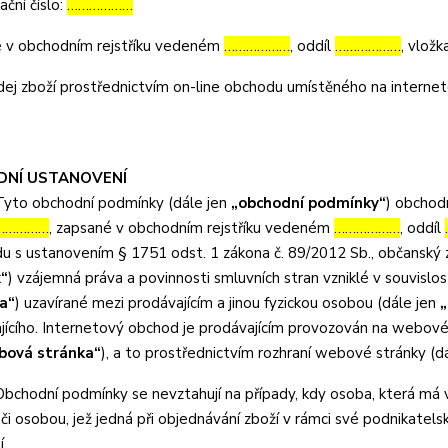
kační číslo:
………………
 v obchodním rejstříku vedeném
………………
, oddíl
………………
, vlož
dej zboží prostřednictvím on-line obchodu umístěného na intern
ODNÍ USTANOVENÍ
yto obchodní podmínky (dále jen
„obchodní podmínky“
) obchod
……………
, zapsané v obchodním rejstříku vedeném
………………
, oddíl
du s ustanovením § 1751 odst. 1 zákona č. 89/2012 Sb., občanský z
k“
) vzájemná práva a povinnosti smluvních stran vzniklé v souvislo
a“
) uzavírané mezi prodávajícím a jinou fyzickou osobou (dále jen
„
jícího. Internetový obchod je prodávajícím provozován na webov
bová stránka“
), a to prostřednictvím rozhraní webové stránky (d
chodní podmínky se nevztahují na případy, kdy osoba, která má v 
či osobou, jež jedná při objednávání zboží v rámci své podnikate
í.