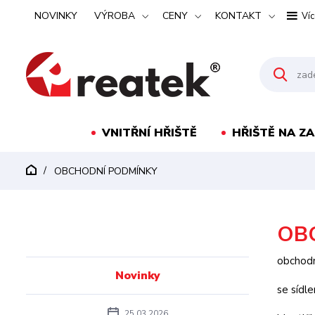
NOVINKY
VÝROBA
CENY
KONTAKT
Víc
VNITŘNÍ HŘIŠTĚ
HŘIŠTĚ NA Z
OBCHODNÍ PODMÍNKY
OB
obchodn
Novinky
se síd
25.03.2026