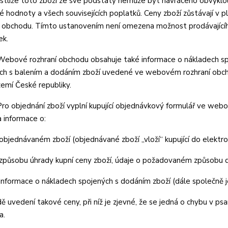
jestliže toto zboží ze své podstaty nemůže být navráceno obvykl
né hodnoty a všech souvisejících poplatků. Ceny zboží zůstávají 
í obchodu. Tímto ustanovením není omezena možnost prodávajícího
ek.
bové rozhraní obchodu obsahuje také informace o nákladech spo
ch s balením a dodáním zboží uvedené ve webovém rozhraní obcho
zemí České republiky.
o objednání zboží vyplní kupující objednávkový formulář ve web
 informace o:
objednávaném zboží (objednávané zboží „vloží“ kupující do elekt
způsobu úhrady kupní ceny zboží, údaje o požadovaném způsobu 
informace o nákladech spojených s dodáním zboží (dále společně 
ě uvedení takové ceny, při níž je zjevné, že se jedná o chybu v psa
a.