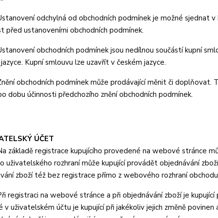
tanovení odchylná od obchodních podmínek je možné sjednat v ku
t před ustanoveními obchodních podmínek.
tanovení obchodních podmínek jsou nedílnou součástí kupní sml
jazyce. Kupní smlouvu lze uzavřít v českém jazyce.
ění obchodních podmínek může prodávající měnit či doplňovat. 
 po dobu účinnosti předchozího znění obchodních podmínek.
VATELSKÝ ÚČET
 základě registrace kupujícího provedené na webové stránce může
o uživatelského rozhraní může kupující provádět objednávání zboží
vání zboží též bez registrace přímo z webového rozhraní obchodu
i registraci na webové stránce a při objednávání zboží je kupujíc
 v uživatelském účtu je kupující při jakékoliv jejich změně povine