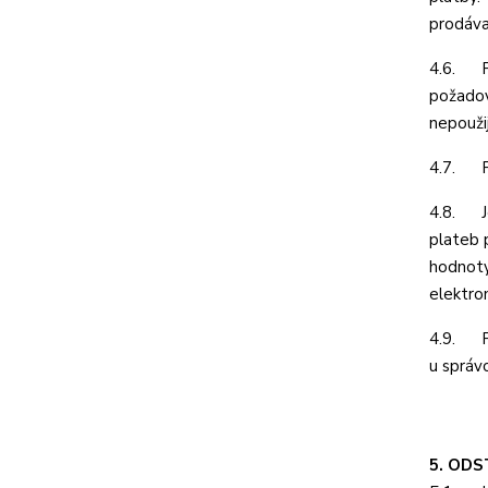
prodávaj
4.6. Pr
požadov
nepouži
4.7. Př
4.8. Je
plateb 
hodnoty
elektron
4.9. Po
u správ
5. OD