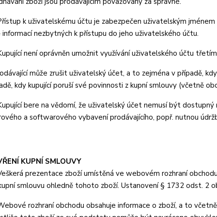
ednávání zboží jsou prodávajícím považovány za správné.
ístup k uživatelskému účtu je zabezpečen uživatelským jménem a
 informací nezbytných k přístupu do jeho uživatelského účtu.
pující není oprávněn umožnit využívání uživatelského účtu třetí
dávající může zrušit uživatelský účet, a to zejména v případě, kdy
ípadě, kdy kupující poruší své povinnosti z kupní smlouvy (včetně o
pující bere na vědomí, že uživatelský účet nemusí být dostupný 
ového a softwarového vybavení prodávajícího, popř. nutnou údrž
VŘENÍ KUPNÍ SMLOUVY
škerá prezentace zboží umístěná ve webovém rozhraní obchodu je
 kupní smlouvu ohledně tohoto zboží. Ustanovení § 1732 odst. 2 o
bové rozhraní obchodu obsahuje informace o zboží, a to včetně u