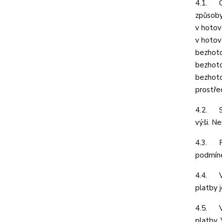
4.1. Ce
způsoby
v hotov
v hotov
bezhoto
bezhoto
bezhoto
prostře
4.2. Sp
výši. N
4.3. Pr
podmíne
4.4. V 
platby 
4.5. V 
platby.