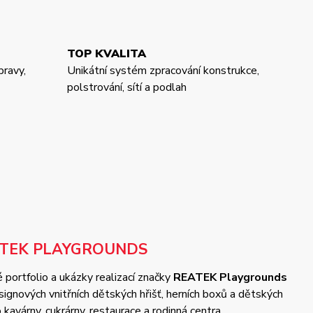
TOP KVALITA
pravy,
Unikátní systém zpracování konstrukce,
polstrování, sítí a podlah
ATEK PLAYGROUNDS
 portfolio a ukázky realizací značky
REATEK Playgrounds
gnových vnitřních dětských hřišť, herních boxů a dětských
kavárny, cukrárny, restaurace a rodinná centra.