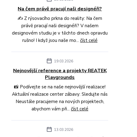
Na čem právě pracují naši designéři?
✍️ Z rýsovacího prkna do reality: Na čem
právě pracují naši designéři? V našem
designovém studiu je v těchto dnech opravdu
rušno! I když jsou naše mo...
číst celé
19.03.2026
Nejnovější reference a projekty REATEK
Playgrounds
📸 Podívejte se na naše nejnovější realizace!
Aktuální realizace center zábavy: Sledujte nás
Neustále pracujeme na nových projektech,
abychom vám při...
číst celé
13.03.2026