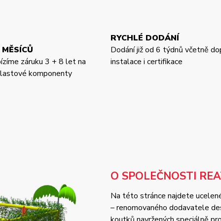
RYCHLÉ DODÁNÍ
 MĚSÍCŮ
Dodání již od 6 týdnů včetně do
bízíme záruku 3 + 8 let na
instalace i certifikace
 plastové komponenty
O SPOLEČNOSTI RE
Na této stránce najdete ucelené
– renomovaného dodavatele desi
koutků navržených speciálně pro 