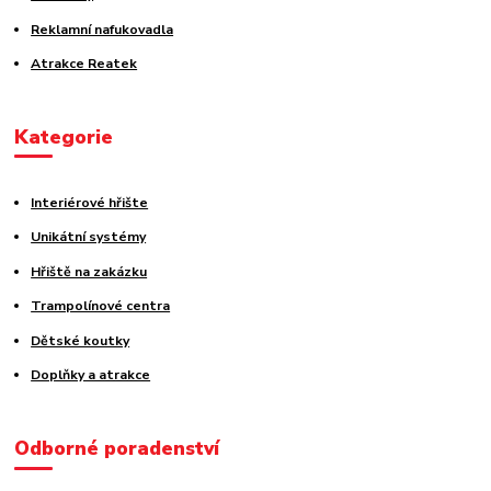
Reklamní nafukovadla
Atrakce Reatek
Kategorie
Interiérové hřište
Unikátní systémy
Hřiště na zakázku
Trampolínové centra
Dětské koutky
Doplňky a atrakce
Odborné poradenství