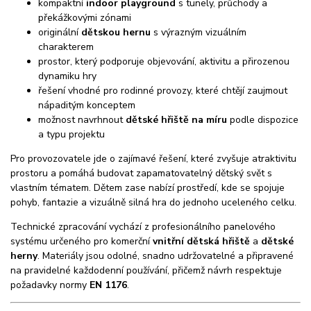
kompaktní
indoor playground
s tunely, průchody a
překážkovými zónami
originální
dětskou hernu
s výrazným vizuálním
charakterem
prostor, který podporuje objevování, aktivitu a přirozenou
dynamiku hry
řešení vhodné pro rodinné provozy, které chtějí zaujmout
nápaditým konceptem
možnost navrhnout
dětské hřiště na míru
podle dispozice
a typu projektu
Pro provozovatele jde o zajímavé řešení, které zvyšuje atraktivitu
prostoru a pomáhá budovat zapamatovatelný dětský svět s
vlastním tématem. Dětem zase nabízí prostředí, kde se spojuje
pohyb, fantazie a vizuálně silná hra do jednoho uceleného celku.
Technické zpracování vychází z profesionálního panelového
systému určeného pro komerční
vnitřní dětská hřiště
a
dětské
herny
. Materiály jsou odolné, snadno udržovatelné a připravené
na pravidelné každodenní používání, přičemž návrh respektuje
požadavky normy
EN 1176
.