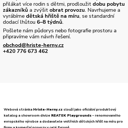
přilákat více rodin s dětmi, prodloužit
dobu pobytu
zákazníků
a zvýšit
obrat provozu
. Navrhujeme a
vyrábíme
dětská hřiště na míru
, se standardní
dodací lhůtou
6–8 týdnů
.
Pošlete nám půdorys nebo fotografie prostoru a
připravíme vám návrh řešení.
obchod@hriste-herny.cz
+420 776 673 462
Webová stránka
Hriste-Herny.cz
slouží jako oficiální produktový
katalog a showroom divize
REATEK Playgrounds
– renomovaného
evropského výrobce a dodavatele vnitřních dětských hřišť na míru pro
firmy a komerční provozy v celé Evropě.