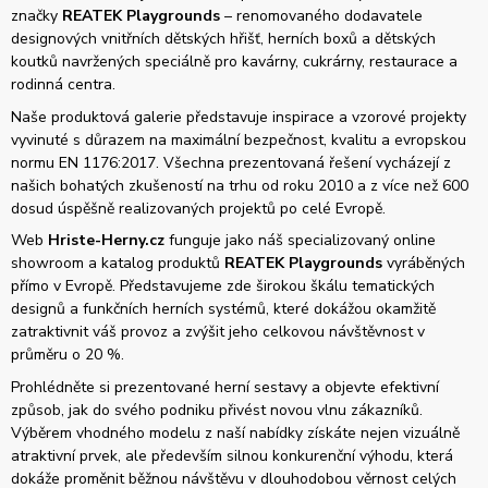
značky
REATEK Playgrounds
– renomovaného dodavatele
designových vnitřních dětských hřišť, herních boxů a dětských
koutků navržených speciálně pro kavárny, cukrárny, restaurace a
rodinná centra.
Naše produktová galerie představuje inspirace a vzorové projekty
vyvinuté s důrazem na maximální bezpečnost, kvalitu a evropskou
normu EN 1176:2017. Všechna prezentovaná řešení vycházejí z
našich bohatých zkušeností na trhu od roku 2010 a z více než 600
dosud úspěšně realizovaných projektů po celé Evropě.
Web
Hriste-Herny.cz
funguje jako náš specializovaný online
showroom a katalog produktů
REATEK Playgrounds
vyráběných
přímo v Evropě. Představujeme zde širokou škálu tematických
designů a funkčních herních systémů, které dokážou okamžitě
zatraktivnit váš provoz a zvýšit jeho celkovou návštěvnost v
průměru o 20 %.
Prohlédněte si prezentované herní sestavy a objevte efektivní
způsob, jak do svého podniku přivést novou vlnu zákazníků.
Výběrem vhodného modelu z naší nabídky získáte nejen vizuálně
atraktivní prvek, ale především silnou konkurenční výhodu, která
dokáže proměnit běžnou návštěvu v dlouhodobou věrnost celých