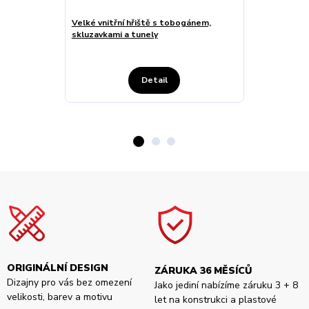
Velké vnitřní hřiště s tobogánem,
Akční vnitřní
skluzavkami a tunely
kuličkami a s
Detail
ORIGINÁLNÍ DESIGN
ZÁRUKA 36 MĚSÍCŮ
Dizajny pro vás bez omezení
Jako jediní nabízíme záruku 3 + 8
velikosti, barev a motivu
let na konstrukci a plastové