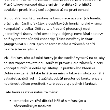
Právě takový koncept dělá z
vnitřního dětského hřiště
atraktivní prvek, který umí zaujmout už na první pohled.
Silnou stránkou této sestavy je kombinace uzavřených tunelů,
průchozích částí, překážek a doplňkových herních prvků v rámci
kompaktního celku. Děti se tu přirozeně přesouvají mezi
jednotlivými úseky, mění tempo hry a objevují nové části sestavy,
aniž by prostor působil chaoticky. Takto navržený
indoor
playground
si udrží jejich pozornost déle a zároveň nabízí
pestřejší herní rytmus.
Vizuální styl této
dětské herny
je dostatečně výrazný na to, aby
se stal zapamatovatelnou součástí provozu, ale zároveň je celý
koncept funkční a dobře využitelný i z praktického hlediska.
Dobře navržené
dětské hřiště na míru
v takovém stylu pomáhá
vytvářet silnější rodinný zážitek, odlišit prostor od konkurence a
nabídnout dětem prostředí, které podporuje pohyb i fantazii.
Tato herní sestava nabízí zejména:
tematické
vnitřní dětské hřiště
s městským a
záchranářským motivem