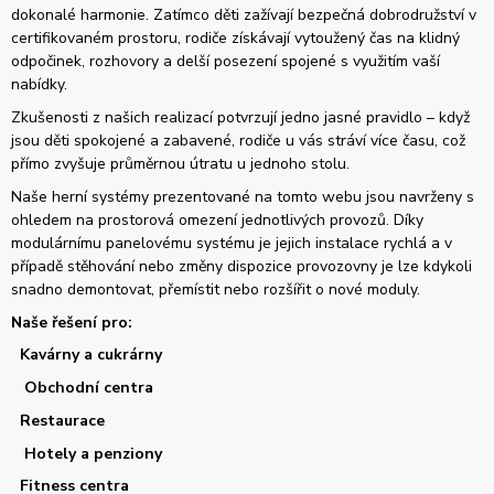
dokonalé harmonie. Zatímco děti zažívají bezpečná dobrodružství v
certifikovaném prostoru, rodiče získávají vytoužený čas na klidný
odpočinek, rozhovory a delší posezení spojené s využitím vaší
nabídky.
Zkušenosti z našich realizací potvrzují jedno jasné pravidlo – když
jsou děti spokojené a zabavené, rodiče u vás stráví více času, což
přímo zvyšuje průměrnou útratu u jednoho stolu.
Naše herní systémy prezentované na tomto webu jsou navrženy s
ohledem na prostorová omezení jednotlivých provozů. Díky
modulárnímu panelovému systému je jejich instalace rychlá a v
případě stěhování nebo změny dispozice provozovny je lze kdykoli
snadno demontovat, přemístit nebo rozšířit o nové moduly.
Naše řešení pro:
Kavárny a cukrárny
Obchodní centra
Restaurace
Hotely a penziony
Fitness centra