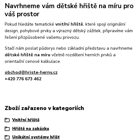
Navrhneme vám dětské hřiště na míru pro
váš prostor
Pokud hledáte tematické
vnitřní hřiště
, které spojí originální
design, pohybové prvky a výrazný dětský zážitek, připravíme vám
řešení přizpůsobené vašemu provozu.
Stačí nám poslat půdorys nebo základní představu a navrhneme
dětské hřiště na míru
včetně rozdělení herních prvků a
orientační cenové kalkulace.
obchod@hriste-herny.cz
+420 776 673 462
Zboží zařazeno v kategoriích
Vnitřní hřiště
Hřiště na zakázku
Unikátní systémy hřišť