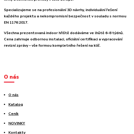
Specializujeme se na profesionální 3D návrhy, individuální řešení
každého projektu a nekompromisní bezpečnost v souladu s normou
EN 1176:2017.
Všechna prezentovaná indoor hřiště dodáváme ve lhůtě 6–8 týdnů.
Cena zahrnuje odbornou instalaci, oficiální certifikaci a vypracování
revizní zprávy – vše formou kompletního řešení na klíč.
O nás
O nás
Katalog
Ceník
NOVINKY
Kontakty