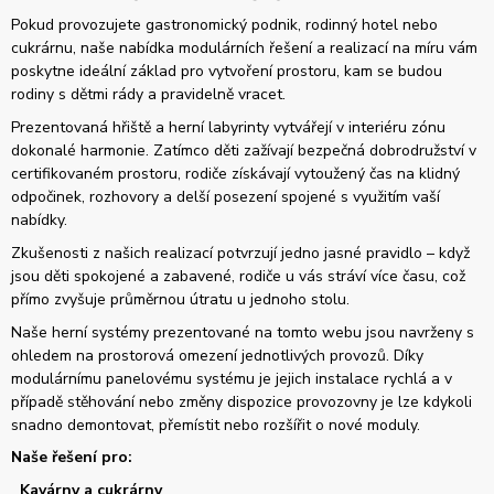
Pokud provozujete gastronomický podnik, rodinný hotel nebo
cukrárnu, naše nabídka modulárních řešení a realizací na míru vám
poskytne ideální základ pro vytvoření prostoru, kam se budou
rodiny s dětmi rády a pravidelně vracet.
Prezentovaná hřiště a herní labyrinty vytvářejí v interiéru zónu
dokonalé harmonie. Zatímco děti zažívají bezpečná dobrodružství v
certifikovaném prostoru, rodiče získávají vytoužený čas na klidný
odpočinek, rozhovory a delší posezení spojené s využitím vaší
nabídky.
Zkušenosti z našich realizací potvrzují jedno jasné pravidlo – když
jsou děti spokojené a zabavené, rodiče u vás stráví více času, což
přímo zvyšuje průměrnou útratu u jednoho stolu.
Naše herní systémy prezentované na tomto webu jsou navrženy s
ohledem na prostorová omezení jednotlivých provozů. Díky
modulárnímu panelovému systému je jejich instalace rychlá a v
případě stěhování nebo změny dispozice provozovny je lze kdykoli
snadno demontovat, přemístit nebo rozšířit o nové moduly.
Naše řešení pro:
Kavárny a cukrárny