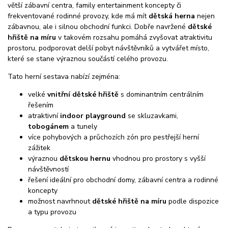
větší zábavní centra, family entertainment koncepty či
frekventované rodinné provozy, kde má mít
dětská herna
nejen
zábavnou, ale i silnou obchodní funkci. Dobře navržené
dětské
hřiště na míru
v takovém rozsahu pomáhá zvyšovat atraktivitu
prostoru, podporovat delší pobyt návštěvníků a vytvářet místo,
které se stane výraznou součástí celého provozu.
Tato herní sestava nabízí zejména:
velké
vnitřní dětské hřiště
s dominantním centrálním
řešením
atraktivní
indoor playground
se skluzavkami,
tobogánem
a tunely
více pohybových a průchozích zón pro pestřejší herní
zážitek
výraznou
dětskou hernu
vhodnou pro prostory s vyšší
návštěvností
řešení ideální pro obchodní domy, zábavní centra a rodinné
koncepty
možnost navrhnout
dětské hřiště na míru
podle dispozice
a typu provozu