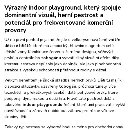
Výrazný indoor playground, který spojuje
dominantní vizuál, herní pestrost a
potenciál pro frekventované komerční
provozy
Už na první pohled je jasné, že jde o velkoryse navržené
vnitřní
dětské hřiště
, které má ambici být hlavním magnetem celé
dětské zóny. Kombinace červeno-černého designu, věžových
prvků a centrálního
tobogánu
vytváří silný vizuální efekt, díky
kterému sestava nepůsobí jako doplněk, ale jako plnohodnotná
atrakce s vysokou schopností přitáhnout rodiny s dětmi.
Velkým benefitem je široká skladba herních prvků. Děti tu mají k
dispozici skluzavky, uzavřený
tobogán
, průchozí tunely, více
lezeckých a překážkových úseků i další pohybové prvky, které
podporují dynamickou a delší hru. Právě tato pestrost dělá z
takového
indoor playgroundu
řešení, které umí pracovat s vyšší
návštěvností a zároveň nabídnout zábavu pro různé věkové
skupiny dětí.
Takový typ sestavy se výborně hodí zejména pro obchodní domy,