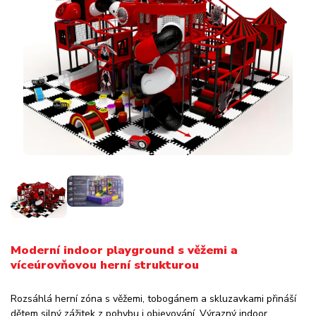
Moderní indoor playground s věžemi a
víceúrovňovou herní strukturou
Rozsáhlá herní zóna s věžemi, tobogánem a skluzavkami přináší
dětem silný zážitek z pohybu i objevování. Výrazný indoor