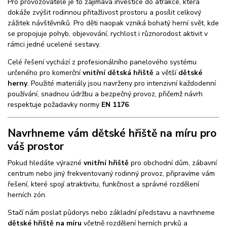
Pro provozovatele je to zajímavá investice do atrakce, která
dokáže zvýšit rodinnou přitažlivost prostoru a posílit celkový
zážitek návštěvníků. Pro děti naopak vzniká bohatý herní svět, kde
se propojuje pohyb, objevování, rychlost i různorodost aktivit v
rámci jedné ucelené sestavy.
Celé řešení vychází z profesionálního panelového systému
určeného pro komerční
vnitřní dětská hřiště
a větší
dětské
herny
. Použité materiály jsou navrženy pro intenzivní každodenní
používání, snadnou údržbu a bezpečný provoz, přičemž návrh
respektuje požadavky normy
EN 1176
.
Navrhneme vám dětské hřiště na míru pro
váš prostor
Pokud hledáte výrazné
vnitřní hřiště
pro obchodní dům, zábavní
centrum nebo jiný frekventovaný rodinný provoz, připravíme vám
řešení, které spojí atraktivitu, funkčnost a správné rozdělení
herních zón.
Stačí nám poslat půdorys nebo základní představu a navrhneme
dětské hřiště na míru
včetně rozdělení herních prvků a