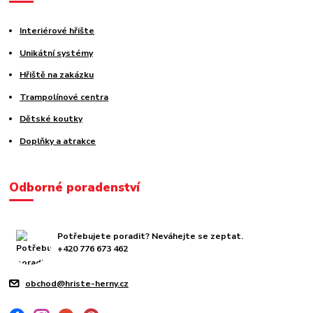
Interiérové hřište
Unikátní systémy
Hřiště na zakázku
Trampolínové centra
Dětské koutky
Doplňky a atrakce
Odborné poradenství
Potřebujete poradit? Neváhejte se zeptat.
+420 776 673 462
obchod@hriste-herny.cz