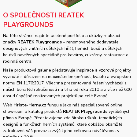
O SPOLEČNOSTI REATEK
PLAYGROUNDS
Na této stránce najdete ucelené portfolio a ukázky realizací
značky
REATEK Playgrounds
– renomovaného dodavatele
designových vnitřních dětských hřišť, herních boxů a dětských
koutků navržených speciálně pro kavárny, cukrárny, restaurace a
rodinná centra.
Naše produktová galerie představuje inspirace a vzorové projekty
vyvinuté s důrazem na maximální bezpečnost, kvalitu a evropskou
normu EN 1176:2017. Všechna prezentovaná řešení vycházejí z
našich bohatých zkušeností na trhu od roku 2010 a z více než 600
dosud úspěšně realizovaných projektů po celé Evropě.
Web
Hriste-Herny.cz
funguje jako náš specializovaný online
showroom a katalog produktů
REATEK Playgrounds
vyráběných
přímo v Evropě. Představujeme zde širokou škálu tematických
designů a funkčních herních systémů, které dokážou okamžitě
zatraktivnit váš provoz a zvýšit jeho celkovou návštěvnost v