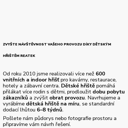
ZVYŠTE NÁVŠTĚVNOST VAŠEHO PROVOZU DÍKY DĚTSKÝM
HŘIŠTĚM REATEK
Od roku 2010 jsme realizovali více než
600
vnitřních a indoor hřišť
pro kavárny, restaurace,
hotely a zábavní centra.
Dětské hřiště
pomáhá
přilákat více rodin s dětmi, prodloužit
dobu pobytu
zákazníků
a zvýšit
obrat provozu
. Navrhujeme a
vyrábíme
dětská hřiště na míru
, se standardní
dodací lhůtou
6–8 týdnů
.
Pošlete nám půdorys nebo fotografie prostoru a
připravíme vám návrh řešení.