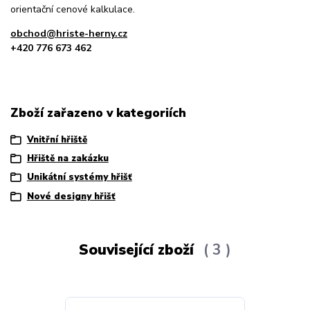
orientační cenové kalkulace.
obchod@hriste-herny.cz
+420 776 673 462
Zboží zařazeno v kategoriích
Vnitřní hřiště
Hřiště na zakázku
Unikátní systémy hřišť
Nové designy hřišť
Související zboží
3