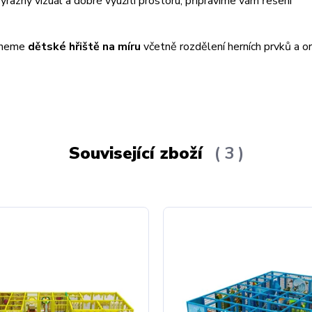
výrazný vizuál a dobré využití prostoru, připravíme vám řešení
rhneme
dětské hřiště na míru
včetně rozdělení herních prvků a or
Související zboží
3