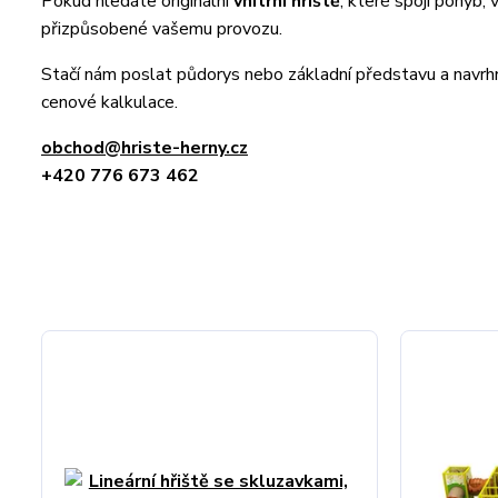
Pokud hledáte originální
vnitřní hřiště
, které spojí pohyb, 
přizpůsobené vašemu provozu.
Stačí nám poslat půdorys nebo základní představu a nav
cenové kalkulace.
obchod@hriste-herny.cz
+420 776 673 462