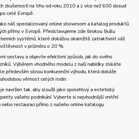
ých zkušeností na trhu od roku 2010 a z více než 600 dosud
 po celé Evropě.
jako náš specializovaný online showroom a katalog produktů
ch přímo v Evropě. Představujeme zde širokou škálu
 herních systémů, které dokážou okamžitě zatraktivnit váš
návštěvnost v průměru o 20 %.
ní sestavy a objevte efektivní způsob, jak do svého
azníků. Výběrem vhodného modelu z naší nabídky získáte
 ale především silnou konkurenční výhodu, která dokáže
uhodobou věrnost celých rodin.
je navržen tak, aby sloužil jako spolehlivý a estetický
perity vašeho podnikání. Vyberte si nejvhodnější vnitřní
u nebo restauraci přímo z našeho online katalogu.