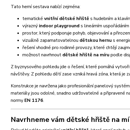
Tato herní sestava nabízí zejména:
tematické
vnitřní dětské hřiště
s hudebním a klaví
výrazný
indoor playground
s lineárním uspořádáním 
prostor, který podporuje pohyb, objevování a přiroz
vizuálně zapamatovatelnou
dětskou hernu
s energi
řešení vhodné pro rodinné provozy, které chtějí zauj
možnost navrhnout
dětské hřiště na míru
podle dis
Z byznysového pohledu jde o řešení, které pomáhá vytvořit 
návštěvy. Z pohledu dětí zase vzniká hravá zóna, která je z
Konstrukce je navržena jako profesionální panelový systé
materiály jsou odolné, snadno udržovatelné a připravené n
normy
EN 1176
.
Navrhneme vám dětské hřiště na mír