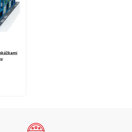
řekážkami
ou