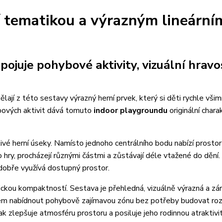
ní tematikou a výrazným lineární
ojuje pohybové aktivity, vizuální hravo
ělají z této sestavy výrazný herní prvek, který si děti rychle vši
bových aktivit dává tomuto
indoor playgroundu
originální chara
ivé herní úseky. Namísto jednoho centrálního bodu nabízí prostor
o hry, procházejí různými částmi a zůstávají déle vtažené do dění
dobře využívá dostupný prostor.
ickou kompaktností. Sestava je přehledná, vizuálně výrazná a zá
ětem nabídnout pohybově zajímavou zónu bez potřeby budovat ro
k zlepšuje atmosféru prostoru a posiluje jeho rodinnou atraktivit