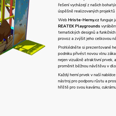
řešení vycházejí z našich bohat
úspěšně realizovaných projektů
Web
Hriste-Herny.cz
funguje 
REATEK Playgrounds
vyráběný
tematických designů a funkčních
provoz a zvýšit jeho celkovou 
Prohlédněte si prezentované her
podniku přivést novou vlnu zák
nejen vizuálně atraktivní prvek,
proměnit běžnou návštěvu v dlo
Každý herní prvek v naší nabídce 
nástroj pro podporu růstu a pros
hřiště pro svou kavárnu, cukrárn