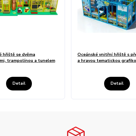
 hřiště se dvěma
Oceánské vnitřní hřiště s p
mi, trampolínou a tunelem
a hravou tematickou grafik
Detail
Detail