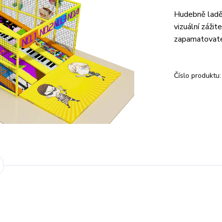
Hudebně laděn
vizuální záži
zapamatovate
Číslo produktu: