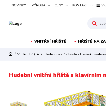
NOVINKY
VÝROBA
CENY
KONTAKT
Víc
VNITŘNÍ HŘIŠTĚ
HŘIŠTĚ NA Z
Vnitřní hřiště
Hudební vnitřní hřiště s klavírním motiv
Hudební vnitřní hřiště s klavírní