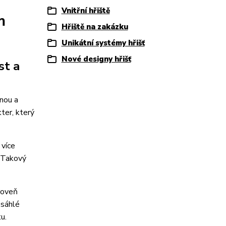
Vnitřní hřiště
m
Hřiště na zakázku
Unikátní systémy hřišť
Nové designy hřišť
st a
mnou a
kter, který
 více
. Takový
roveň
zsáhlé
u.