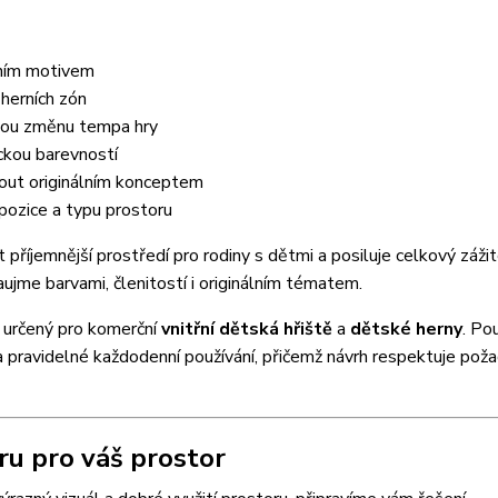
rním motivem
herních zón
enou změnu tempa hry
ckou barevností
mout originálním konceptem
pozice a typu prostoru
příjemnější prostředí pro rodiny s dětmi a posiluje celkový záži
aujme barvami, členitostí i originálním tématem.
m určený pro komerční
vnitřní dětská hřiště
a
dětské herny
. Po
a pravidelné každodenní používání, přičemž návrh respektuje pož
u pro váš prostor