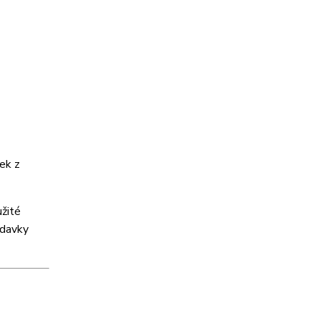
tek z
užité
adavky