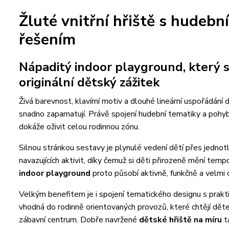
Žluté vnitřní hřiště s hudeb
řešením
Nápaditý indoor playground, který sp
originální dětský zážitek
Živá barevnost, klavírní motiv a dlouhé lineární uspořádání d
snadno zapamatují. Právě spojení hudební tematiky a pohy
dokáže oživit celou rodinnou zónu.
Silnou stránkou sestavy je plynulé vedení dětí přes jednotl
navazujících aktivit, díky čemuž si děti přirozeně mění temp
indoor playground
proto působí aktivně, funkčně a velmi 
Velkým benefitem je i spojení tematického designu s prakt
vhodná do rodinně orientovaných provozů, které chtějí d
zábavní centrum. Dobře navržené
dětské hřiště na míru
ta