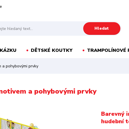
e
Hledat
AKÁZKU
DĚTSKÉ KOUTKY
TRAMPOLÍNOVÉ 
em a pohybovými prvky
m motivem a pohybovými prvky
Barevný i
hudební 