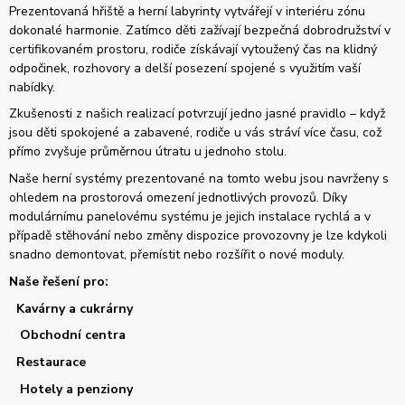
Prezentovaná hřiště a herní labyrinty vytvářejí v interiéru zónu
dokonalé harmonie. Zatímco děti zažívají bezpečná dobrodružství v
certifikovaném prostoru, rodiče získávají vytoužený čas na klidný
odpočinek, rozhovory a delší posezení spojené s využitím vaší
nabídky.
Zkušenosti z našich realizací potvrzují jedno jasné pravidlo – když
jsou děti spokojené a zabavené, rodiče u vás stráví více času, což
přímo zvyšuje průměrnou útratu u jednoho stolu.
Naše herní systémy prezentované na tomto webu jsou navrženy s
ohledem na prostorová omezení jednotlivých provozů. Díky
modulárnímu panelovému systému je jejich instalace rychlá a v
případě stěhování nebo změny dispozice provozovny je lze kdykoli
snadno demontovat, přemístit nebo rozšířit o nové moduly.
Naše řešení pro:
Kavárny a cukrárny
Obchodní centra
Restaurace
Hotely a penziony