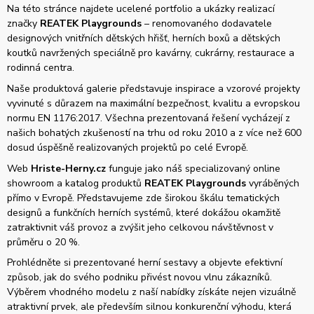
Na této stránce najdete ucelené portfolio a ukázky realizací
značky
REATEK Playgrounds
– renomovaného dodavatele
designových vnitřních dětských hřišť, herních boxů a dětských
koutků navržených speciálně pro kavárny, cukrárny, restaurace a
rodinná centra.
Naše produktová galerie představuje inspirace a vzorové projekty
vyvinuté s důrazem na maximální bezpečnost, kvalitu a evropskou
normu EN 1176:2017. Všechna prezentovaná řešení vycházejí z
našich bohatých zkušeností na trhu od roku 2010 a z více než 600
dosud úspěšně realizovaných projektů po celé Evropě.
Web
Hriste-Herny.cz
funguje jako náš specializovaný online
showroom a katalog produktů
REATEK Playgrounds
vyráběných
přímo v Evropě. Představujeme zde širokou škálu tematických
designů a funkčních herních systémů, které dokážou okamžitě
zatraktivnit váš provoz a zvýšit jeho celkovou návštěvnost v
průměru o 20 %.
Prohlédněte si prezentované herní sestavy a objevte efektivní
způsob, jak do svého podniku přivést novou vlnu zákazníků.
Výběrem vhodného modelu z naší nabídky získáte nejen vizuálně
atraktivní prvek, ale především silnou konkurenční výhodu, která