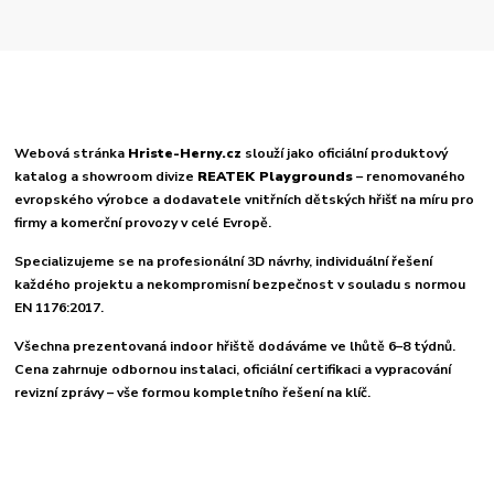
Webová stránka
Hriste-Herny.cz
slouží jako oficiální produktový
katalog a showroom divize
REATEK Playgrounds
– renomovaného
evropského výrobce a dodavatele vnitřních dětských hřišť na míru pro
firmy a komerční provozy v celé Evropě.
Specializujeme se na profesionální 3D návrhy, individuální řešení
každého projektu a nekompromisní bezpečnost v souladu s normou
EN 1176:2017.
Všechna prezentovaná indoor hřiště dodáváme ve lhůtě 6–8 týdnů.
Cena zahrnuje odbornou instalaci, oficiální certifikaci a vypracování
revizní zprávy – vše formou kompletního řešení na klíč.