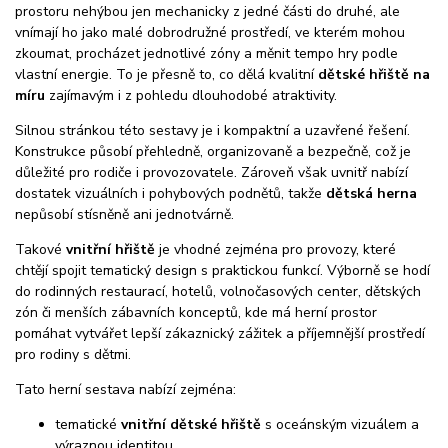
prostoru nehýbou jen mechanicky z jedné části do druhé, ale
vnímají ho jako malé dobrodružné prostředí, ve kterém mohou
zkoumat, procházet jednotlivé zóny a měnit tempo hry podle
vlastní energie. To je přesně to, co dělá kvalitní
dětské hřiště na
míru
zajímavým i z pohledu dlouhodobé atraktivity.
Silnou stránkou této sestavy je i kompaktní a uzavřené řešení.
Konstrukce působí přehledně, organizovaně a bezpečně, což je
důležité pro rodiče i provozovatele. Zároveň však uvnitř nabízí
dostatek vizuálních i pohybových podnětů, takže
dětská herna
nepůsobí stísněně ani jednotvárně.
Takové
vnitřní hřiště
je vhodné zejména pro provozy, které
chtějí spojit tematický design s praktickou funkcí. Výborně se hodí
do rodinných restaurací, hotelů, volnočasových center, dětských
zón či menších zábavních konceptů, kde má herní prostor
pomáhat vytvářet lepší zákaznický zážitek a příjemnější prostředí
pro rodiny s dětmi.
Tato herní sestava nabízí zejména:
tematické
vnitřní dětské hřiště
s oceánským vizuálem a
výraznou identitou