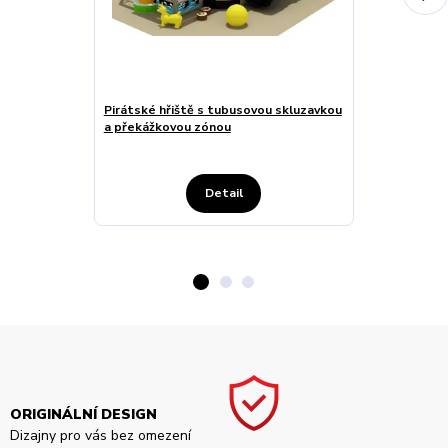
Pirátské hřiště s tubusovou skluzavkou
Lineární hřišt
a překážkovou zónou
kuličkovou zó
Detail
ORIGINÁLNÍ DESIGN
Dizajny pro vás bez omezení