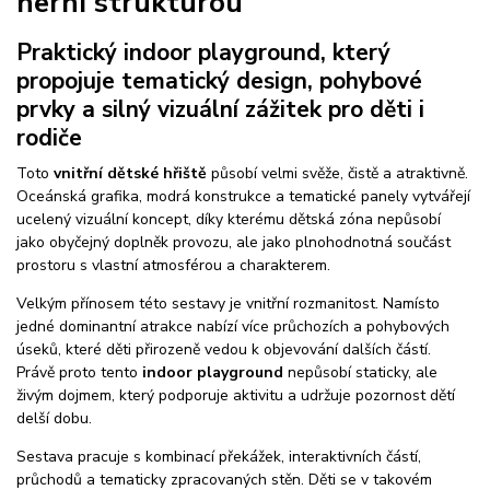
herní strukturou
Praktický indoor playground, který
propojuje tematický design, pohybové
prvky a silný vizuální zážitek pro děti i
rodiče
Toto
vnitřní dětské hřiště
působí velmi svěže, čistě a atraktivně.
Oceánská grafika, modrá konstrukce a tematické panely vytvářejí
ucelený vizuální koncept, díky kterému dětská zóna nepůsobí
jako obyčejný doplněk provozu, ale jako plnohodnotná součást
prostoru s vlastní atmosférou a charakterem.
Velkým přínosem této sestavy je vnitřní rozmanitost. Namísto
jedné dominantní atrakce nabízí více průchozích a pohybových
úseků, které děti přirozeně vedou k objevování dalších částí.
Právě proto tento
indoor playground
nepůsobí staticky, ale
živým dojmem, který podporuje aktivitu a udržuje pozornost dětí
delší dobu.
Sestava pracuje s kombinací překážek, interaktivních částí,
průchodů a tematicky zpracovaných stěn. Děti se v takovém