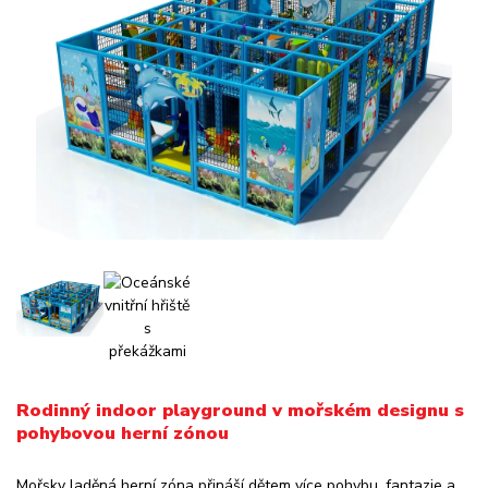
Rodinný indoor playground v mořském designu s
pohybovou herní zónou
Mořsky laděná herní zóna přináší dětem více pohybu, fantazie a