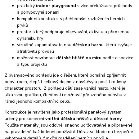
praktický
indoor playground
s více překážkami, průchody
a pohybovými zónami
kompaktní konstrukci s přehledným rozložením herních
prvků
prostor, který podporuje objevování, aktivitu a přirozenou
dynamiku hry
vizuálně zapamatovatelnou
dětskou hernu
, která zvyšuje
atraktivitu provozu
možnost navrhnout
dětské hřiště na míru
podle dispozice
a typu projektu
Z byznysového pohledu jde o řešení, které pomáhá zpříjemnit
pobyt rodin, zlepšit celkový dojem z návštěvy a posílit rodinný
charakter prostoru. Z pohledu dětí zase vzniká místo, které je
láká svou grafikou, členitostí i možností přirozeného pohybu v
rámci jednoho kompaktního celku.
Konstrukce je navržena jako profesionální panelový systém
určený pro komerční
vnitřní dětská hřiště
a
dětské herny
.
Použité materiály jsou odolné, snadno udržovatelné a připravené
na pravidelné každodenní používání. Důraz se klade na bezpečné
vyhotovení detailů, funkční rozdělení herních prvků a