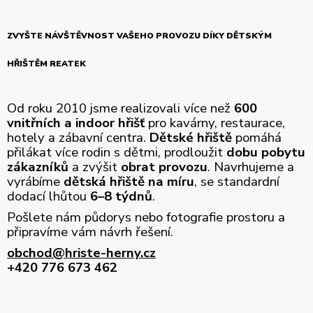
ZVYŠTE NÁVŠTĚVNOST VAŠEHO PROVOZU DÍKY DĚTSKÝM
HŘIŠTĚM REATEK
Od roku 2010 jsme realizovali více než
600
vnitřních a indoor hřišť
pro kavárny, restaurace,
hotely a zábavní centra.
Dětské hřiště
pomáhá
přilákat více rodin s dětmi, prodloužit
dobu pobytu
zákazníků
a zvýšit
obrat provozu
. Navrhujeme a
vyrábíme
dětská hřiště na míru
, se standardní
dodací lhůtou
6–8 týdnů
.
Pošlete nám půdorys nebo fotografie prostoru a
připravíme vám návrh řešení.
obchod@hriste-herny.cz
+420 776 673 462