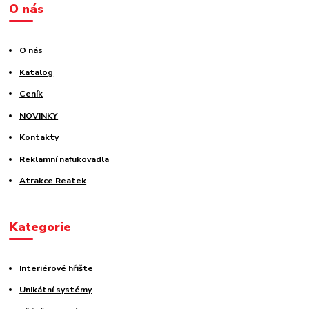
O nás
O nás
Katalog
Ceník
NOVINKY
Kontakty
Reklamní nafukovadla
Atrakce Reatek
Kategorie
Interiérové hřište
Unikátní systémy