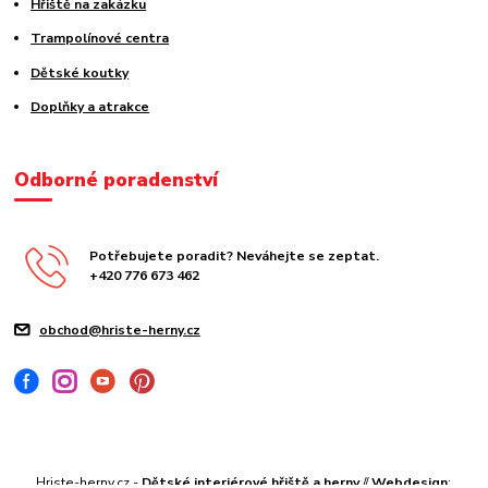
Hřiště na zakázku
Trampolínové centra
Dětské koutky
Doplňky a atrakce
Odborné poradenství
Potřebujete poradit? Neváhejte se zeptat.
+420 776 673 462
obchod@hriste-herny.cz
Hriste-herny.cz -
Dětské interiérové hřiště a herny
//
Webdesign
: