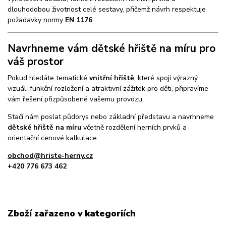
dlouhodobou životnost celé sestavy, přičemž návrh respektuje
požadavky normy
EN 1176
.
Navrhneme vám dětské hřiště na míru pro
váš prostor
Pokud hledáte tematické
vnitřní hřiště
, které spojí výrazný
vizuál, funkční rozložení a atraktivní zážitek pro děti, připravíme
vám řešení přizpůsobené vašemu provozu.
Stačí nám poslat půdorys nebo základní představu a navrhneme
dětské hřiště na míru
včetně rozdělení herních prvků a
orientační cenové kalkulace.
obchod@hriste-herny.cz
+420 776 673 462
Zboží zařazeno v kategoriích