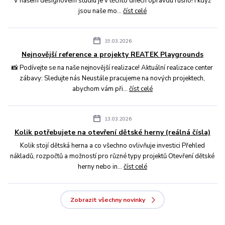
V našem designovém studiu je v těchto dnech opravdu rušno! I když
jsou naše mo...
číst celé
19.03.2026
Nejnovější reference a projekty REATEK Playgrounds
📸 Podívejte se na naše nejnovější realizace! Aktuální realizace center
zábavy: Sledujte nás Neustále pracujeme na nových projektech,
abychom vám při...
číst celé
13.03.2026
Kolik potřebujete na otevření dětské herny (reálná čísla)
Kolik stojí dětská herna a co všechno ovlivňuje investici Přehled
nákladů, rozpočtů a možností pro různé typy projektů Otevření dětské
herny nebo in...
číst celé
Zobrazit všechny novinky