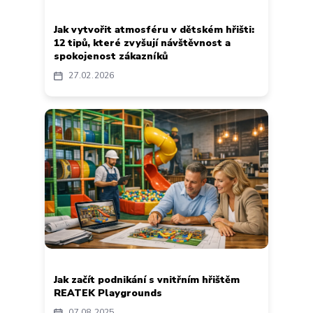
Jak vytvořit atmosféru v dětském hřišti:
12 tipů, které zvyšují návštěvnost a
spokojenost zákazníků
27
02
2026
Jak začít podnikání s vnitřním hřištěm
REATEK Playgrounds
07
08
2025