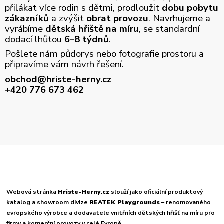
přilákat více rodin s dětmi, prodloužit
dobu pobytu
zákazníků
a zvýšit
obrat provozu
. Navrhujeme a
vyrábíme
dětská hřiště na míru
, se standardní
dodací lhůtou
6–8 týdnů
.
Pošlete nám půdorys nebo fotografie prostoru a
připravíme vám návrh řešení.
obchod@hriste-herny.cz
+420 776 673 462
Webová stránka
Hriste-Herny.cz
slouží jako oficiální produktový
katalog a showroom divize
REATEK Playgrounds
– renomovaného
evropského výrobce a dodavatele vnitřních dětských hřišť na míru pro
firmy a komerční provozy v celé Evropě.