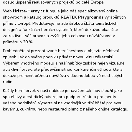
dosud úspěšně realizovaných projektů po celé Evropě.
Web
Hriste-Herny.cz
funguje jako náš specializovaný online
showroom a katalog produktů
REATEK Playgrounds
vyráběných
přímo v Evropě. Představujeme zde širokou škálu tematických
designů a funkčních herních systémů, které dokážou okamžitě
zatraktivnit váš provoz a zvýšit jeho celkovou návštěvnost v
průměru o 20 %.
Prohlédněte si prezentované herní sestavy a objevte efektivní
způsob, jak do svého podniku přivést novou vlnu zákazníků.
Výběrem vhodného modelu z naší nabídky získáte nejen vizuálně
atraktivní prvek, ale především silnou konkurenční výhodu, která
dokáže proměnit běžnou návštěvu v dlouhodobou věrnost celých
rodin.
Každý herní prvek v naší nabídce je navržen tak, aby sloužil jako
spolehlivý a estetický nástroj pro podporu růstu a prosperity
vašeho podnikání. Vyberte si nejvhodnější vnitřní hřiště pro svou
kavárnu, cukrárnu nebo restauraci přímo z našeho online katalogu.