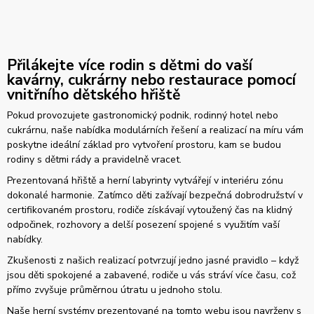
Přilákejte více rodin s dětmi do vaší
kavárny, cukrárny nebo restaurace pomocí
vnitřního dětského hřiště
Pokud provozujete gastronomický podnik, rodinný hotel nebo
cukrárnu, naše nabídka modulárních řešení a realizací na míru vám
poskytne ideální základ pro vytvoření prostoru, kam se budou
rodiny s dětmi rády a pravidelně vracet.
Prezentovaná hřiště a herní labyrinty vytvářejí v interiéru zónu
dokonalé harmonie. Zatímco děti zažívají bezpečná dobrodružství v
certifikovaném prostoru, rodiče získávají vytoužený čas na klidný
odpočinek, rozhovory a delší posezení spojené s využitím vaší
nabídky.
Zkušenosti z našich realizací potvrzují jedno jasné pravidlo – když
jsou děti spokojené a zabavené, rodiče u vás stráví více času, což
přímo zvyšuje průměrnou útratu u jednoho stolu.
Naše herní systémy prezentované na tomto webu jsou navrženy s