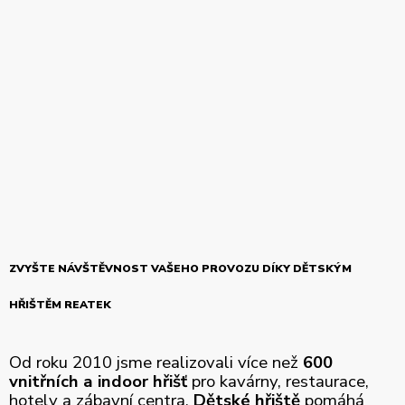
ZVYŠTE NÁVŠTĚVNOST VAŠEHO PROVOZU DÍKY DĚTSKÝM
HŘIŠTĚM REATEK
Od roku 2010 jsme realizovali více než
600
vnitřních a indoor hřišť
pro kavárny, restaurace,
hotely a zábavní centra.
Dětské hřiště
pomáhá