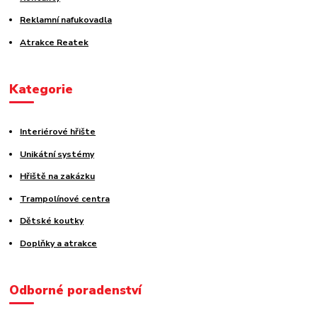
Reklamní nafukovadla
Atrakce Reatek
Kategorie
Interiérové hřište
Unikátní systémy
Hřiště na zakázku
Trampolínové centra
Dětské koutky
Doplňky a atrakce
Odborné poradenství