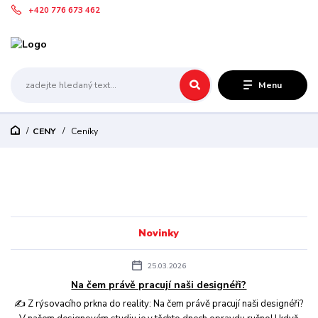
+420 776 673 462
Menu
CENY
Ceníky
Novinky
25.03.2026
Na čem právě pracují naši designéři?
✍️ Z rýsovacího prkna do reality: Na čem právě pracují naši designéři?