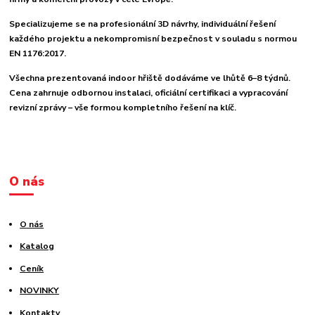
Specializujeme se na profesionální 3D návrhy, individuální řešení
každého projektu a nekompromisní bezpečnost v souladu s normou
EN 1176:2017.
Všechna prezentovaná indoor hřiště dodáváme ve lhůtě 6–8 týdnů.
Cena zahrnuje odbornou instalaci, oficiální certifikaci a vypracování
revizní zprávy – vše formou kompletního řešení na klíč.
O nás
O nás
Katalog
Ceník
NOVINKY
Kontakty