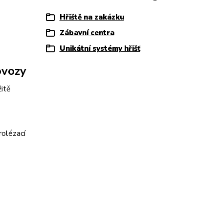
Hřiště na zakázku
Zábavní centra
Unikátní systémy hřišť
ovozy
žitě
rolézací