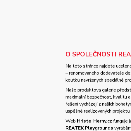
O SPOLEČNOSTI RE
Na této stránce najdete ucelené
– renomovaného dodavatele desi
koutků navržených speciálně pro 
Naše produktová galerie předsta
maximální bezpečnost, kvalitu
řešení vycházejí z našich bohat
úspěšně realizovaných projektů
Web
Hriste-Herny.cz
funguje 
REATEK Playgrounds
vyráběný