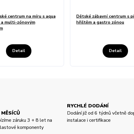
ské centrum na míru s aqua
Dětské zábavní centrum s p
 a multi-zónovým
hřištěm a gastro zónou
em
Detail
Detail
RYCHLÉ DODÁNÍ
 MĚSÍCŮ
Dodání již od 6 týdnů včetně do
bízíme záruku 3 + 8 let na
instalace i certifikace
 plastové komponenty