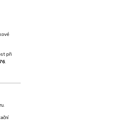
ěkové
st při
76
.
ru.
ační