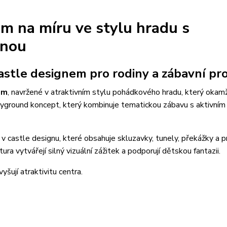
um na míru ve stylu hradu s
ónou
astle designem pro rodiny a zábavní pr
um
, navržené v atraktivním stylu pohádkového hradu, který okam
layground koncept, který kombinuje tematickou zábavu s aktivním
v castle designu, které obsahuje skluzavky, tunely, překážky a p
ra vytvářejí silný vizuální zážitek a podporují dětskou fantazii.
vyšují atraktivitu centra.