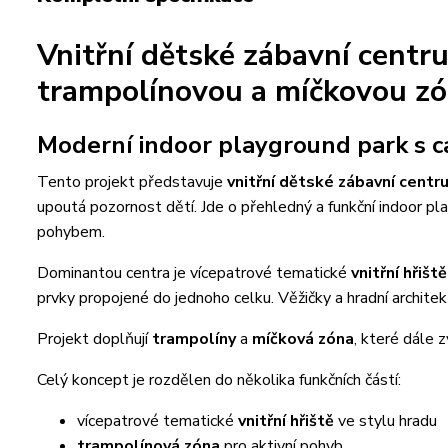
Vnitřní dětské zábavní centr
trampolínovou a míčkovou z
Moderní indoor playground park s c
Tento projekt představuje
vnitřní dětské zábavní centr
upoutá pozornost dětí. Jde o přehledný a funkční indoor p
pohybem.
Dominantou centra je vícepatrové tematické
vnitřní hřiště
prvky propojené do jednoho celku. Věžičky a hradní architektu
Projekt doplňují
trampolíny
a
míčková zóna
, které dále z
Celý koncept je rozdělen do několika funkčních částí:
vícepatrové tematické
vnitřní hřiště
ve stylu hradu
trampolínová zóna
pro aktivní pohyb