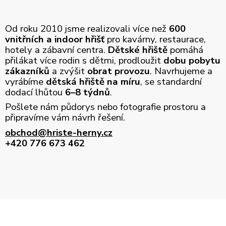
Od roku 2010 jsme realizovali více než
600
vnitřních a indoor hřišť
pro kavárny, restaurace,
hotely a zábavní centra.
Dětské hřiště
pomáhá
přilákat více rodin s dětmi, prodloužit
dobu pobytu
zákazníků
a zvýšit
obrat provozu
. Navrhujeme a
vyrábíme
dětská hřiště na míru
, se standardní
dodací lhůtou
6–8 týdnů
.
Pošlete nám půdorys nebo fotografie prostoru a
připravíme vám návrh řešení.
obchod@hriste-herny.cz
+420 776 673 462