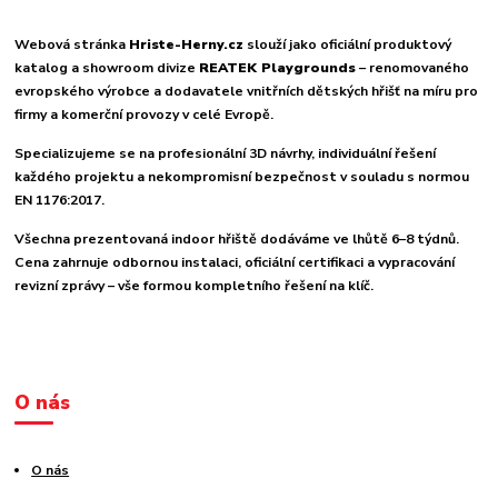
Webová stránka
Hriste-Herny.cz
slouží jako oficiální produktový
katalog a showroom divize
REATEK Playgrounds
– renomovaného
evropského výrobce a dodavatele vnitřních dětských hřišť na míru pro
firmy a komerční provozy v celé Evropě.
Specializujeme se na profesionální 3D návrhy, individuální řešení
každého projektu a nekompromisní bezpečnost v souladu s normou
EN 1176:2017.
Všechna prezentovaná indoor hřiště dodáváme ve lhůtě 6–8 týdnů.
Cena zahrnuje odbornou instalaci, oficiální certifikaci a vypracování
revizní zprávy – vše formou kompletního řešení na klíč.
O nás
O nás