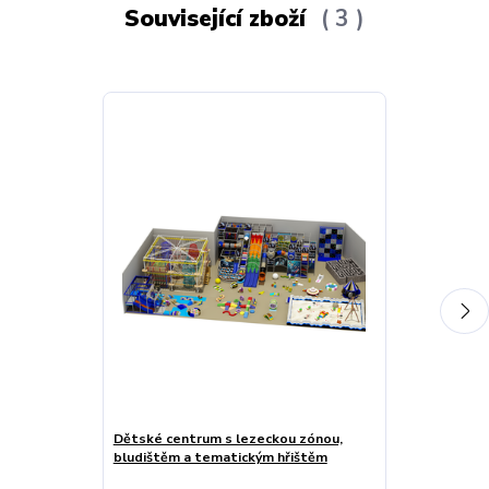
Související zboží
3
Dětské centrum s lezeckou zónou,
Dětské sci-fi
bludištěm a tematickým hřištěm
hřištěm a her