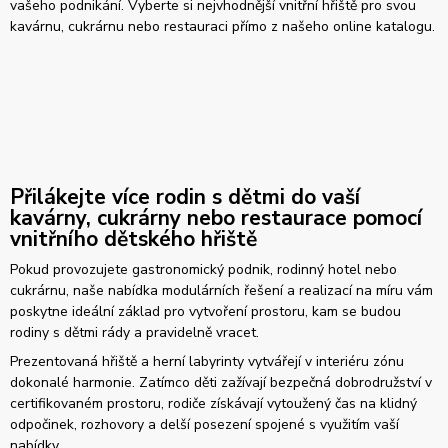
vašeho podnikání. Vyberte si nejvhodnější vnitřní hřiště pro svou
kavárnu, cukrárnu nebo restauraci přímo z našeho online katalogu.
Přilákejte více rodin s dětmi do vaší
kavárny, cukrárny nebo restaurace pomocí
vnitřního dětského hřiště
Pokud provozujete gastronomický podnik, rodinný hotel nebo
cukrárnu, naše nabídka modulárních řešení a realizací na míru vám
poskytne ideální základ pro vytvoření prostoru, kam se budou
rodiny s dětmi rády a pravidelně vracet.
Prezentovaná hřiště a herní labyrinty vytvářejí v interiéru zónu
dokonalé harmonie. Zatímco děti zažívají bezpečná dobrodružství v
certifikovaném prostoru, rodiče získávají vytoužený čas na klidný
odpočinek, rozhovory a delší posezení spojené s využitím vaší
nabídky.