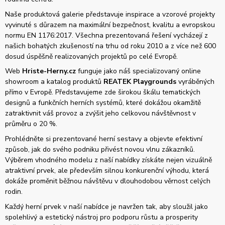
Naše produktová galerie představuje inspirace a vzorové projekty
vyvinuté s důrazem na maximální bezpečnost, kvalitu a evropskou
normu EN 1176:2017. Všechna prezentovaná řešení vycházejí z
našich bohatých zkušeností na trhu od roku 2010 a z více než 600
dosud úspěšně realizovaných projektů po celé Evropě.
Web
Hriste-Herny.cz
funguje jako náš specializovaný online
showroom a katalog produktů
REATEK Playgrounds
vyráběných
přímo v Evropě. Představujeme zde širokou škálu tematických
designů a funkčních herních systémů, které dokážou okamžitě
zatraktivnit váš provoz a zvýšit jeho celkovou návštěvnost v
průměru o 20 %.
Prohlédněte si prezentované herní sestavy a objevte efektivní
způsob, jak do svého podniku přivést novou vlnu zákazníků.
Výběrem vhodného modelu z naší nabídky získáte nejen vizuálně
atraktivní prvek, ale především silnou konkurenční výhodu, která
dokáže proměnit běžnou návštěvu v dlouhodobou věrnost celých
rodin.
Každý herní prvek v naší nabídce je navržen tak, aby sloužil jako
spolehlivý a estetický nástroj pro podporu růstu a prosperity