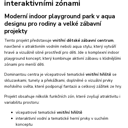
interaktivními zónami
Moderní indoor playground park v aqua
designu pro rodiny a velké zábavní
projekty
Tento projekt představuje
vnitřní dětské zábavní centrum
,
navržené v atraktivním vodním neboli aqua stylu, který vytváří
hravé a vizuálně silné prostředí pro děti. Jde o komplexní indoor
playground koncept, který kombinuje aktivní zábavu s klidnějšími
zónami pro menší děti.
Dominantou centra je vícepatrové tematické
vnitřní hřiště
se
skluzavkami, tunely a překážkami, doplněné o vizuální prvky
mořského světa, které podporují fantazii a celkový zážitek ze hry.
Projekt obsahuje několik funkčních zón, které zvyšují atraktivitu i
variabilitu prostoru:
vícepatrové tematické
vnitřní hřiště
interaktivní vodní a tematické herní prvky v suchém
konceptu