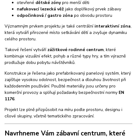
otevřené
dětské zóny
pro menší děti
nafukovací lezecká věž
jako doplňkový prvek zábavy
odpočinková / gastro zóna
po obvodu prostoru
Významným prvkem projektu je také centrální
interaktivní zóna
,
která vytváří přirozené místo setkávání dětí a zvyšuje dynamiku
celého prostoru.
Takové řešení vytváří
zážitkové rodinné centrum
, které
kombinuje vizuální efekt, pohyb a různé typy hry, a tím výrazně
prodlužuje dobu pobytu návštěvníků.
Konstrukce je řešena jako prefabrikovaný panelový systém, který
zajišťuje vysokou odolnost, bezpečnost a dlouhou životnost při
každodenním používání. Použité materiály jsou určeny pro
komerční provozy a splňují požadavky bezpečnostní normy
EN
1176
.
Projekt lze plně přizpůsobit na míru podle prostoru, designu i
cílové skupiny, včetně tematického zpracování.
Navrhneme Vám zábavní centrum, které