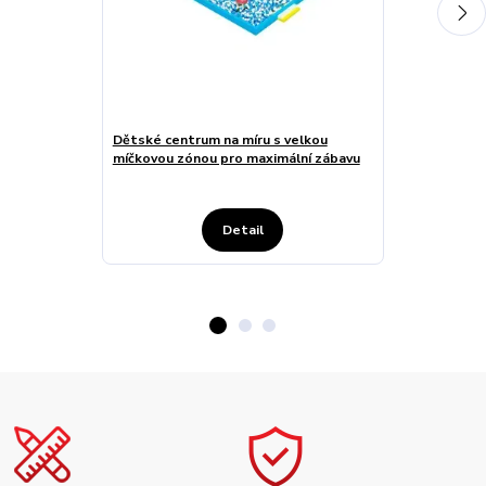
Dětské centrum na míru s velkou
Dětské zábavn
míčkovou zónou pro maximální zábavu
a pískovištěm
Detail