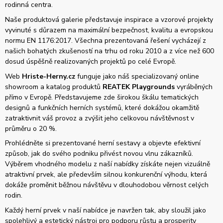
rodinná centra.
Naše produktová galerie představuje inspirace a vzorové projekty
vyvinuté s důrazem na maximální bezpečnost, kvalitu a evropskou
normu EN 1176:2017. Všechna prezentovaná řešení vycházejí z
našich bohatých zkušeností na trhu od roku 2010 a z více než 600
dosud úspěšně realizovaných projektů po celé Evropě.
Web
Hriste-Herny.cz
funguje jako náš specializovaný online
showroom a katalog produktů
REATEK Playgrounds
vyráběných
přímo v Evropě. Představujeme zde širokou škálu tematických
designů a funkčních herních systémů, které dokážou okamžitě
zatraktivnit váš provoz a zvýšit jeho celkovou návštěvnost v
průměru o 20 %.
Prohlédněte si prezentované herní sestavy a objevte efektivní
způsob, jak do svého podniku přivést novou vlnu zákazníků.
Výběrem vhodného modelu z naší nabídky získáte nejen vizuálně
atraktivní prvek, ale především silnou konkurenční výhodu, která
dokáže proměnit běžnou návštěvu v dlouhodobou věrnost celých
rodin.
Každý herní prvek v naší nabídce je navržen tak, aby sloužil jako
spolehlivý a estetický nástroj pro podporu růstu a prosperity