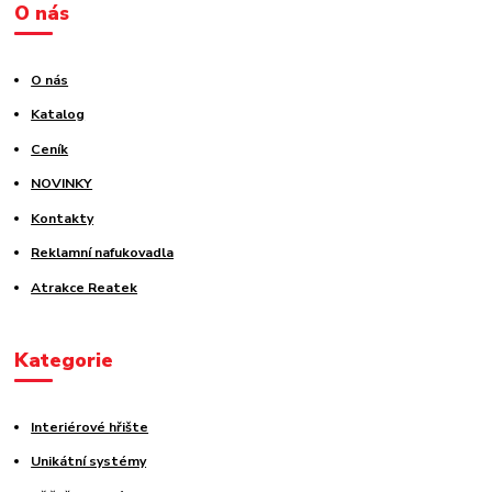
O nás
O nás
Katalog
Ceník
NOVINKY
Kontakty
Reklamní nafukovadla
Atrakce Reatek
Kategorie
Interiérové hřište
Unikátní systémy