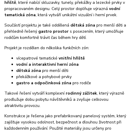
hřiště
, které nabízí skluzavky, tunely, překážky a lezecké prvky v
propracovaném designu. Celý prostor doplňuje výrazná
vodní
tematická zóna
, která vytváří unikátní vizuální i herní prvek.
Součástí projektu je také oddělená
dětská zóna
pro menší děti a
přehledně řešený
gastro prostor
s posezením, který umožňuje
rodičům komfortně trávit čas během hry dětí.
Projekt je rozdělen do několika funkčních zón:
vícepatrové tematické
vnitřní hřiště
vodní a interaktivní herní zóna
dětská zóna
pro menší děti
překážkové a pohybové prvky
gastro a odpočinková zóna
pro rodiče
Takové řešení vytváří komplexní
rodinný zážitek
, který výrazně
prodlužuje dobu pobytu návštěvníků a zvyšuje celkovou
atraktivitu provozu.
Konstrukce je řešena jako prefabrikovaný panelový systém, který
zajišťuje vysokou odolnost, bezpečnost a dlouhou životnost při
každodenním používání. Použité materiály jsou určeny pro