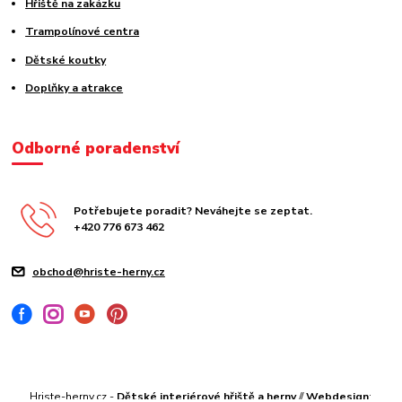
Hřiště na zakázku
Trampolínové centra
Dětské koutky
Doplňky a atrakce
Odborné poradenství
Potřebujete poradit? Neváhejte se zeptat.
+420 776 673 462
obchod@hriste-herny.cz
Hriste-herny.cz -
Dětské interiérové hřiště a herny
//
Webdesign
: