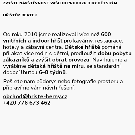
ZVYŠTE NÁVŠTĚVNOST VAŠEHO PROVOZU DÍKY DĚTSKÝM
HŘIŠTĚM REATEK
Od roku 2010 jsme realizovali více než
600
vnitřních a indoor hřišť
pro kavárny, restaurace,
hotely a zábavní centra.
Dětské hřiště
pomáhá
přilákat více rodin s dětmi, prodloužit
dobu pobytu
zákazníků
a zvýšit
obrat provozu
. Navrhujeme a
vyrábíme
dětská hřiště na míru
, se standardní
dodací lhůtou
6–8 týdnů
.
Pošlete nám půdorys nebo fotografie prostoru a
připravíme vám návrh řešení.
obchod@hriste-herny.cz
+420 776 673 462