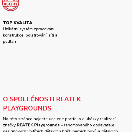
TOP KVALITA
Unikátní systém zpracování
konstrukce, polstrování, sítí a
podlah
O SPOLEČNOSTI REATEK
PLAYGROUNDS
Na této stránce najdete ucelené portfolio a ukázky realizací
značky
REATEK Playgrounds
– renomovaného dodavatele
designových vnitřních dětských hřišť, herních boxů a dětských