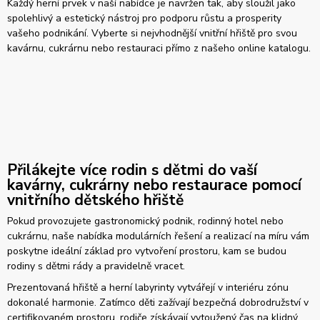
Každý herní prvek v naší nabídce je navržen tak, aby sloužil jako
spolehlivý a estetický nástroj pro podporu růstu a prosperity
vašeho podnikání. Vyberte si nejvhodnější vnitřní hřiště pro svou
kavárnu, cukrárnu nebo restauraci přímo z našeho online katalogu.
Přilákejte více rodin s dětmi do vaší
kavárny, cukrárny nebo restaurace pomocí
vnitřního dětského hřiště
Pokud provozujete gastronomický podnik, rodinný hotel nebo
cukrárnu, naše nabídka modulárních řešení a realizací na míru vám
poskytne ideální základ pro vytvoření prostoru, kam se budou
rodiny s dětmi rády a pravidelně vracet.
Prezentovaná hřiště a herní labyrinty vytvářejí v interiéru zónu
dokonalé harmonie. Zatímco děti zažívají bezpečná dobrodružství v
certifikovaném prostoru, rodiče získávají vytoužený čas na klidný