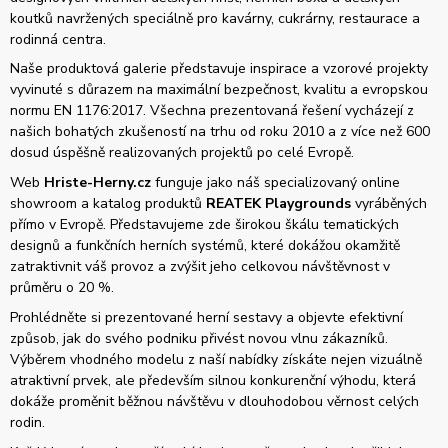
koutků navržených speciálně pro kavárny, cukrárny, restaurace a
rodinná centra.
Naše produktová galerie představuje inspirace a vzorové projekty
vyvinuté s důrazem na maximální bezpečnost, kvalitu a evropskou
normu EN 1176:2017. Všechna prezentovaná řešení vycházejí z
našich bohatých zkušeností na trhu od roku 2010 a z více než 600
dosud úspěšně realizovaných projektů po celé Evropě.
Web
Hriste-Herny.cz
funguje jako náš specializovaný online
showroom a katalog produktů
REATEK Playgrounds
vyráběných
přímo v Evropě. Představujeme zde širokou škálu tematických
designů a funkčních herních systémů, které dokážou okamžitě
zatraktivnit váš provoz a zvýšit jeho celkovou návštěvnost v
průměru o 20 %.
Prohlédněte si prezentované herní sestavy a objevte efektivní
způsob, jak do svého podniku přivést novou vlnu zákazníků.
Výběrem vhodného modelu z naší nabídky získáte nejen vizuálně
atraktivní prvek, ale především silnou konkurenční výhodu, která
dokáže proměnit běžnou návštěvu v dlouhodobou věrnost celých
rodin.