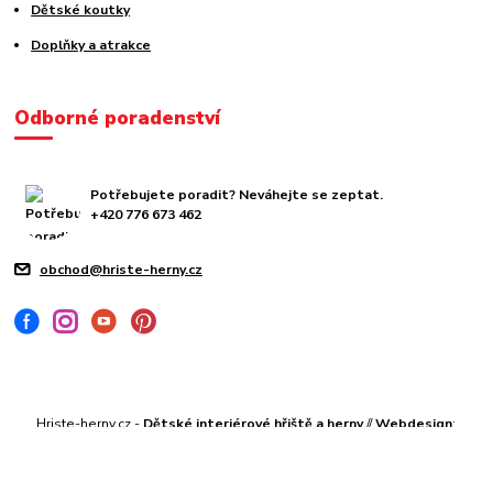
Dětské koutky
Doplňky a atrakce
Odborné poradenství
Potřebujete poradit? Neváhejte se zeptat.
+420 776 673 462
obchod@hriste-herny.cz
Hriste-herny.cz -
Dětské interiérové hřiště a herny
//
Webdesign
:
Poradnyweb.cz