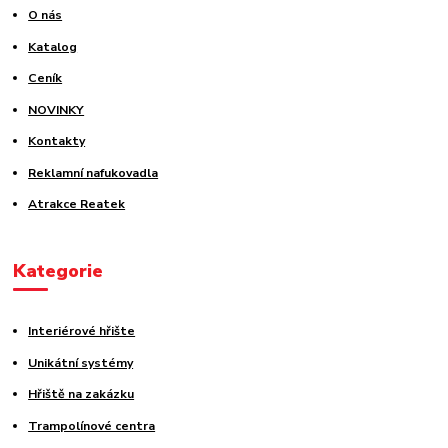
O nás
Katalog
Ceník
NOVINKY
Kontakty
Reklamní nafukovadla
Atrakce Reatek
Kategorie
Interiérové hřište
Unikátní systémy
Hřiště na zakázku
Trampolínové centra