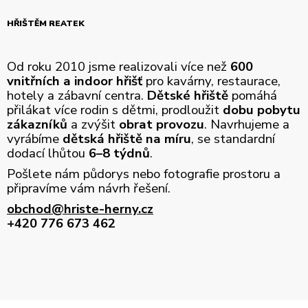
HŘIŠTĚM REATEK
Od roku 2010 jsme realizovali více než
600
vnitřních a indoor hřišť
pro kavárny, restaurace,
hotely a zábavní centra.
Dětské hřiště
pomáhá
přilákat více rodin s dětmi, prodloužit
dobu pobytu
zákazníků
a zvýšit
obrat provozu
. Navrhujeme a
vyrábíme
dětská hřiště na míru
, se standardní
dodací lhůtou
6–8 týdnů
.
Pošlete nám půdorys nebo fotografie prostoru a
připravíme vám návrh řešení.
obchod@hriste-herny.cz
+420 776 673 462