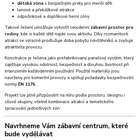
dětská zóna
s bezpečnými prvky pro menší děti
lanové a překážkové atrakce
odpočinkové a doplňkové herní zóny
Takové řešení umožňuje vytvořit celodenní
zábavní prostor pro
rodiny
, kde si každé dítě najde svou aktivitu. Díky rozmanitosti
atrakcí se výrazně prodlužuje doba pobytu návštěvníků a zvyšuje
atraktivita provozu.
Konstrukce je řešena jako prefabrikovaný panelový systém, který
zajišťuje vysokou odolnost, bezpečnost a dlouhou životnost při
intenzivním každodenním používání. Použité materiály jsou
navrženy pro komerční provozy a splňují požadavky bezpečnostní
normy
EN 1176
.
Projekt lze plně přizpůsobit na míru podle prostoru, designu i
cílové skupiny, včetně kombinace atrakcí a tematického
zpracování jednotlivých zón.
Navrhneme Vám zábavní centrum, které
bude vydělávat