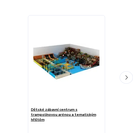
Dětské zábavní centrum s
Vnitřní dětsk
trampolínovou arénou a tematickým
trampolínový
hřištěm
zónovým hřiš