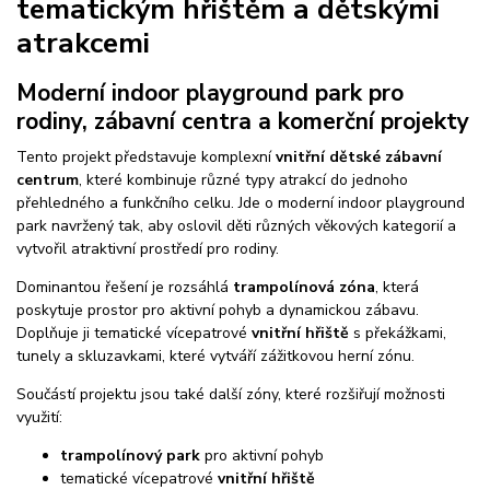
tematickým hřištěm a dětskými
atrakcemi
Moderní indoor playground park pro
rodiny, zábavní centra a komerční projekty
Tento projekt představuje komplexní
vnitřní dětské zábavní
centrum
, které kombinuje různé typy atrakcí do jednoho
přehledného a funkčního celku. Jde o moderní indoor playground
park navržený tak, aby oslovil děti různých věkových kategorií a
vytvořil atraktivní prostředí pro rodiny.
Dominantou řešení je rozsáhlá
trampolínová zóna
, která
poskytuje prostor pro aktivní pohyb a dynamickou zábavu.
Doplňuje ji tematické vícepatrové
vnitřní hřiště
s překážkami,
tunely a skluzavkami, které vytváří zážitkovou herní zónu.
Součástí projektu jsou také další zóny, které rozšiřují možnosti
využití:
trampolínový park
pro aktivní pohyb
tematické vícepatrové
vnitřní hřiště