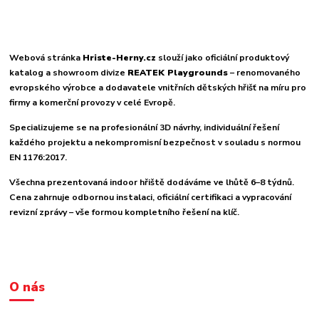
Webová stránka
Hriste-Herny.cz
slouží jako oficiální produktový
katalog a showroom divize
REATEK Playgrounds
– renomovaného
evropského výrobce a dodavatele vnitřních dětských hřišť na míru pro
firmy a komerční provozy v celé Evropě.
Specializujeme se na profesionální 3D návrhy, individuální řešení
každého projektu a nekompromisní bezpečnost v souladu s normou
EN 1176:2017.
Všechna prezentovaná indoor hřiště dodáváme ve lhůtě 6–8 týdnů.
Cena zahrnuje odbornou instalaci, oficiální certifikaci a vypracování
revizní zprávy – vše formou kompletního řešení na klíč.
O nás