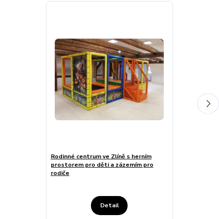
Rodinné centrum ve Zlíně s herním
Dětské hřiště 
prostorem pro děti a zázemím pro
součást rodi
rodiče
Detail