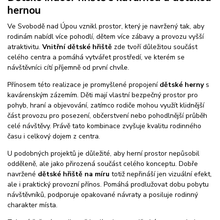
hernou
Ve Svobodě nad Úpou vznikl prostor, který je navržený tak, aby
rodinám nabídl více pohodlí, dětem více zábavy a provozu vyšší
atraktivitu.
Vnitřní dětské hřiště
zde tvoří důležitou součást
celého centra a pomáhá vytvářet prostředí, ve kterém se
návštěvníci cítí příjemně od první chvíle.
Přínosem této realizace je promyšlené propojení
dětské herny
s
kavárenským zázemím. Děti mají vlastní bezpečný prostor pro
pohyb, hraní a objevování, zatímco rodiče mohou využít klidnější
část provozu pro posezení, občerstvení nebo pohodlnější průběh
celé návštěvy. Právě tato kombinace zvyšuje kvalitu rodinného
času i celkový dojem z centra.
U podobných projektů je důležité, aby herní prostor nepůsobil
odděleně, ale jako přirozená součást celého konceptu. Dobře
navržené
dětské hřiště na míru
totiž nepřináší jen vizuální efekt,
ale i praktický provozní přínos. Pomáhá prodlužovat dobu pobytu
návštěvníků, podporuje opakované návraty a posiluje rodinný
charakter místa.