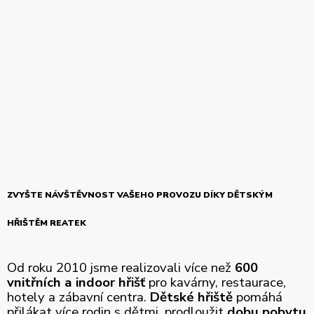
ZVYŠTE NÁVŠTĚVNOST VAŠEHO PROVOZU DÍKY DĚTSKÝM
HŘIŠTĚM REATEK
Od roku 2010 jsme realizovali více než
600
vnitřních a indoor hřišť
pro kavárny, restaurace,
hotely a zábavní centra.
Dětské hřiště
pomáhá
přilákat více rodin s dětmi, prodloužit
dobu pobytu