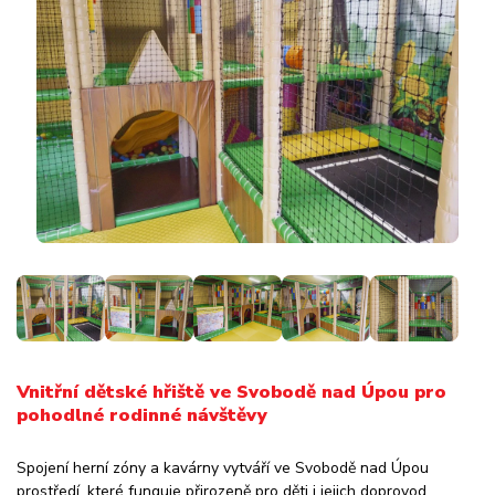
Vnitřní dětské hřiště ve Svobodě nad Úpou pro
pohodlné rodinné návštěvy
Spojení herní zóny a kavárny vytváří ve Svobodě nad Úpou
prostředí, které funguje přirozeně pro děti i jejich doprovod.