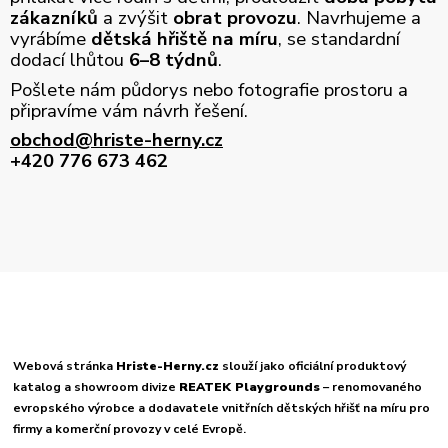
zákazníků
a zvýšit
obrat provozu
. Navrhujeme a
vyrábíme
dětská hřiště na míru
, se standardní
dodací lhůtou
6–8 týdnů
.
Pošlete nám půdorys nebo fotografie prostoru a
připravíme vám návrh řešení.
obchod@hriste-herny.cz
+420 776 673 462
Webová stránka
Hriste-Herny.cz
slouží jako oficiální produktový
katalog a showroom divize
REATEK Playgrounds
– renomovaného
evropského výrobce a dodavatele vnitřních dětských hřišť na míru pro
firmy a komerční provozy v celé Evropě.