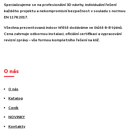
Specializujeme se na profesionální 3D návrhy, individuální řešení
každého projektu a nekompromisní bezpečnost v souladu s normou
EN 1176:2017.
Všechna prezentovaná indoor hřiště dodáváme ve lhůtě 6–8 týdnů.
Cena zahrnuje odbornou instalaci, oficiální certifikaci a vypracování
revizní zprávy – vše formou kompletního řešení na klíč.
O nás
O nás
Katalog
Ceník
NOVINKY
Kontakty