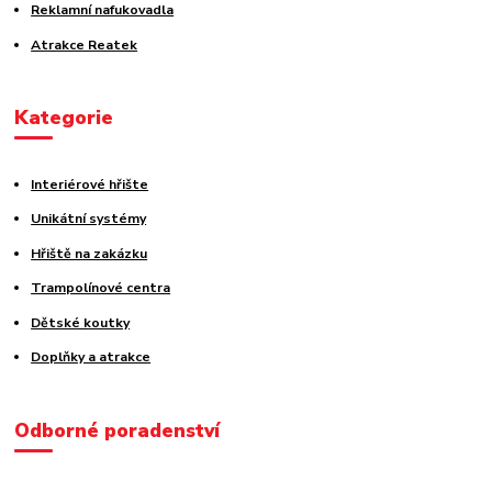
Reklamní nafukovadla
Atrakce Reatek
Kategorie
Interiérové hřište
Unikátní systémy
Hřiště na zakázku
Trampolínové centra
Dětské koutky
Doplňky a atrakce
Odborné poradenství