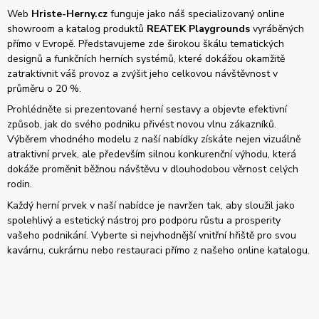
Web
Hriste-Herny.cz
funguje jako náš specializovaný online
showroom a katalog produktů
REATEK Playgrounds
vyráběných
přímo v Evropě. Představujeme zde širokou škálu tematických
designů a funkčních herních systémů, které dokážou okamžitě
zatraktivnit váš provoz a zvýšit jeho celkovou návštěvnost v
průměru o 20 %.
Prohlédněte si prezentované herní sestavy a objevte efektivní
způsob, jak do svého podniku přivést novou vlnu zákazníků.
Výběrem vhodného modelu z naší nabídky získáte nejen vizuálně
atraktivní prvek, ale především silnou konkurenční výhodu, která
dokáže proměnit běžnou návštěvu v dlouhodobou věrnost celých
rodin.
Každý herní prvek v naší nabídce je navržen tak, aby sloužil jako
spolehlivý a estetický nástroj pro podporu růstu a prosperity
vašeho podnikání. Vyberte si nejvhodnější vnitřní hřiště pro svou
kavárnu, cukrárnu nebo restauraci přímo z našeho online katalogu.