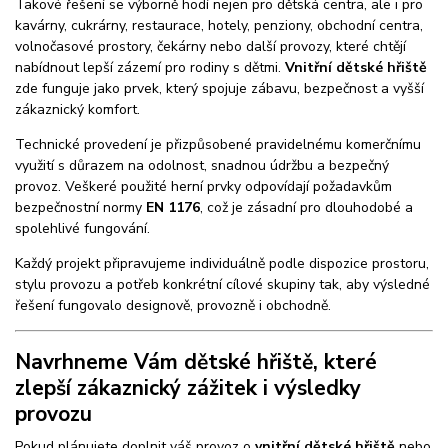
Takové řešení se výborně hodí nejen pro dětská centra, ale i pro
kavárny, cukrárny, restaurace, hotely, penziony, obchodní centra,
volnočasové prostory, čekárny nebo další provozy, které chtějí
nabídnout lepší zázemí pro rodiny s dětmi.
Vnitřní dětské hřiště
zde funguje jako prvek, který spojuje zábavu, bezpečnost a vyšší
zákaznický komfort.
Technické provedení je přizpůsobené pravidelnému komerčnímu
využití s důrazem na odolnost, snadnou údržbu a bezpečný
provoz. Veškeré použité herní prvky odpovídají požadavkům
bezpečnostní normy
EN 1176
, což je zásadní pro dlouhodobé a
spolehlivé fungování.
Každý projekt připravujeme individuálně podle dispozice prostoru,
stylu provozu a potřeb konkrétní cílové skupiny tak, aby výsledné
řešení fungovalo designově, provozně i obchodně.
Navrhneme Vám dětské hřiště, které
zlepší zákaznický zážitek i výsledky
provozu
Pokud plánujete doplnit váš provoz o
vnitřní dětské hřiště
nebo