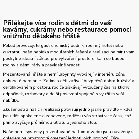
Přilákejte více rodin s dětmi do vaší
kavárny, cukrárny nebo restaurace pomocí
vnitřního dětského hřiště
Pokud provozujete gastronomický podnik, rodinný hotel nebo
cukrárnu, naše nabídka modulárních řešení a realizací na míru vám
poskytne ideální základ pro vytvoření prostoru, kam se budou
rodiny s dětmi rády a pravidelně vracet.
Prezentovaná hřiště a herní labyrinty vytvářejí v interiéru zónu
dokonalé harmonie. Zatímco děti zažívají bezpečná dobrodružství v
certifikovaném prostoru, rodiče získávají vytoužený čas na klidný
odpočinek, rozhovory a delší posezení spojené s využitím vaší
nabídky.
Zkušenosti z našich realizací potvrzují jedno jasné pravidlo – když
jsou děti spokojené a zabavené, rodiče u vás stráví více času, což
přímo zvyšuje průměrnou útratu u jednoho stolu.
Naše herní systémy prezentované na tomto webu jsou navrženy s
ohledem na prostorová omezení jednotlivých provozů. Díky