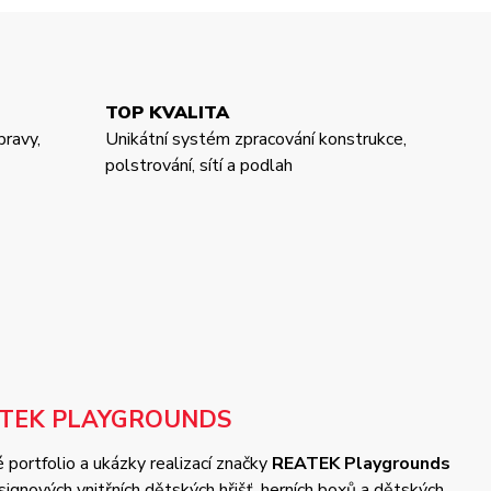
TOP KVALITA
pravy,
Unikátní systém zpracování konstrukce,
polstrování, sítí a podlah
ATEK PLAYGROUNDS
 portfolio a ukázky realizací značky
REATEK Playgrounds
gnových vnitřních dětských hřišť, herních boxů a dětských