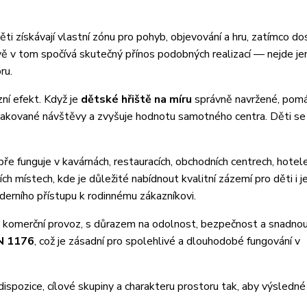
i získávají vlastní zónu pro pohyb, objevování a hru, zatímco dos
vě v tom spočívá skutečný přínos podobných realizací — nejde je
ru.
ní efekt. Když je
dětské hřiště na míru
správně navržené, pom
opakované návštěvy a zvyšuje hodnotu samotného centra. Děti se
ře funguje v kavárnách, restauracích, obchodních centrech, hotel
 místech, kde je důležité nabídnout kvalitní zázemí pro děti i je
erního přístupu k rodinnému zákazníkovi.
ý komerční provoz, s důrazem na odolnost, bezpečnost a snadnou
N 1176
, což je zásadní pro spolehlivé a dlouhodobé fungování v
dispozice, cílové skupiny a charakteru prostoru tak, aby výsledné