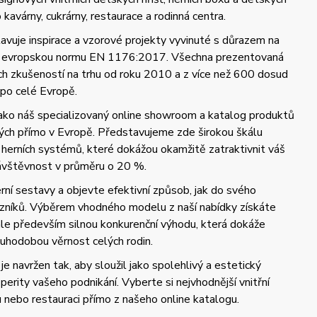
kavárny, cukrárny, restaurace a rodinná centra.
vuje inspirace a vzorové projekty vyvinuté s důrazem na
 a evropskou normu EN 1176:2017. Všechna prezentovaná
ých zkušeností na trhu od roku 2010 a z více než 600 dosud
 po celé Evropě.
jako náš specializovaný online showroom a katalog produktů
ch přímo v Evropě. Představujeme zde širokou škálu
 herních systémů, které dokážou okamžitě zatraktivnit váš
návštěvnost v průměru o 20 %.
ní sestavy a objevte efektivní způsob, jak do svého
azníků. Výběrem vhodného modelu z naší nabídky získáte
 ale především silnou konkurenční výhodu, která dokáže
uhodobou věrnost celých rodin.
je navržen tak, aby sloužil jako spolehlivý a estetický
perity vašeho podnikání. Vyberte si nejvhodnější vnitřní
u nebo restauraci přímo z našeho online katalogu.