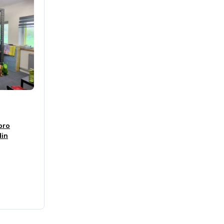
pro
din