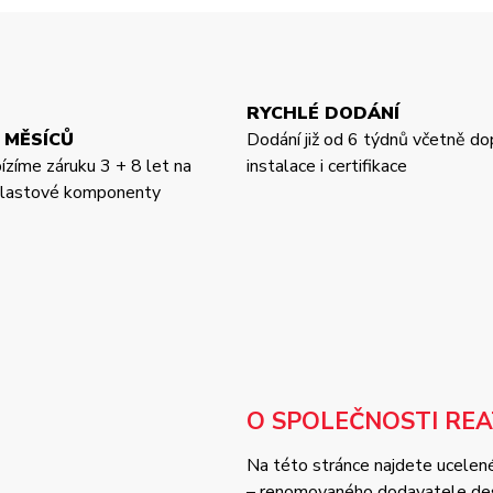
RYCHLÉ DODÁNÍ
 MĚSÍCŮ
Dodání již od 6 týdnů včetně do
bízíme záruku 3 + 8 let na
instalace i certifikace
 plastové komponenty
O SPOLEČNOSTI RE
Na této stránce najdete ucelené
– renomovaného dodavatele desi