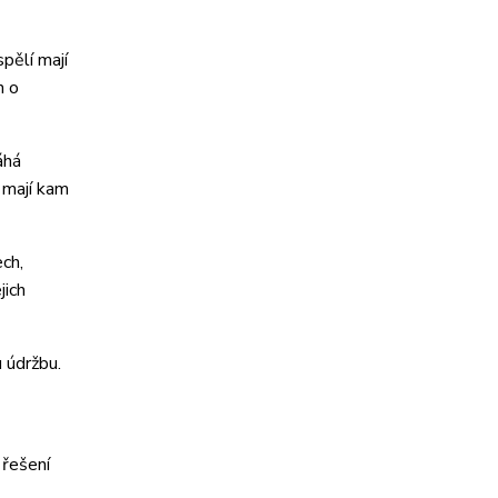
pělí mají
n o
áhá
 mají kam
ech,
jich
 údržbu.
 řešení