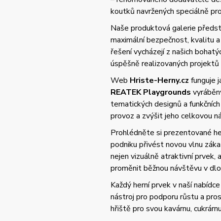
koutků navržených speciálně pro 
Naše produktová galerie předsta
maximální bezpečnost, kvalitu
řešení vycházejí z našich bohat
úspěšně realizovaných projektů
Web
Hriste-Herny.cz
funguje 
REATEK Playgrounds
vyráběný
tematických designů a funkčních
provoz a zvýšit jeho celkovou 
Prohlédněte si prezentované her
podniku přivést novou vlnu zák
nejen vizuálně atraktivní prvek,
proměnit běžnou návštěvu v dlo
Každý herní prvek v naší nabídce 
nástroj pro podporu růstu a pros
hřiště pro svou kavárnu, cukrárn