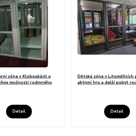
rní zóna v Kloboukách u
Dětská zóna v Litoměřicích 
iřuje možnosti rodinného
aktivní hru a delší pobyt ro
Detail
Detail