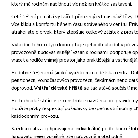
který má rodinám nabídnout víc než jen krátké zastavení.
Celé řešení pomáhá vytvářet přirozený rytmus návštěvy. Dět
více klidu a komfortu během času stráveného v centru. Prá
atrakci, ale o prvek, který zlepšuje celkový zážitek z prosto
Výhodou tohoto typu konceptu je i jeho dlouhodobý provoz
provozovně budovat silnější vztah s rodinami, podporuje 
vracet a rodiče vnímají prostor jako praktičtější a vstřícnější.
Podobné řešení má široké využití i mimo dětská centra. Dob
penzionech, volnočasových provozech, čekárnách nebo dalších
doprovod.
Vnitřní dětské hřiště
se tak stává součástí mod
Po technické stránce je konstrukce navržena pro pravideln
Použité prvky respektují požadavky bezpečnostní normy
E
každodenním provozu.
Každou realizaci připravujeme individuálně podle konkrétní 
fungovalo nejen vizuálně, ale i provozně a obchodně.