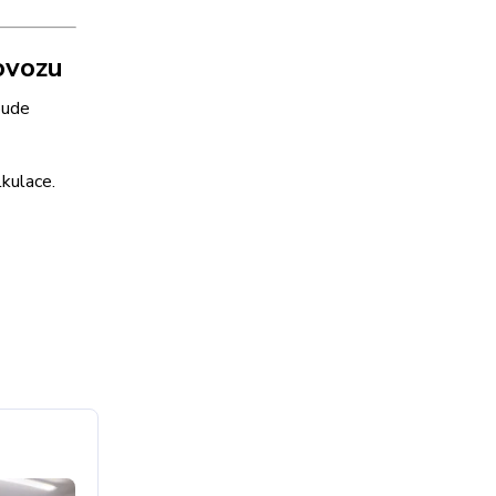
ovozu
bude
lkulace.