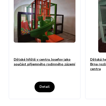
Dětské hřiště v centru Josefov jako
Dětská he
součást příjemného rodinného zázemí
Brna rozš
centra
Detail