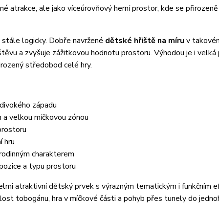
dné atrakce, ale jako víceúrovňový herní prostor, kde se přirozeně
e stále logicky. Dobře navržené
dětské hřiště na míru
v takovém
vštěvu a zvyšuje zážitkovou hodnotu prostoru. Výhodou je i velká
irozený středobod celé hry.
 divokého západu
 a velkou míčkovou zónou
prostoru
í hru
rodinným charakterem
pozice a typu prostoru
velmi atraktivní dětský prvek s výrazným tematickým i funkčním 
lost tobogánu, hra v míčkové části a pohyb přes tunely do jedno