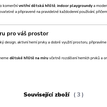
ro komerční
vnitřní dětská hřiště
,
indoor playgroundy
a moder
ovatelné a připravené na pravidelné každodenní používání, přičem
u pro váš prostor
cký design, aktivní herní prvky a dobré využití prostoru, připravím
rhneme
dětské hřiště na míru
včetně rozdělení herních prvků a or
Související zboží
3