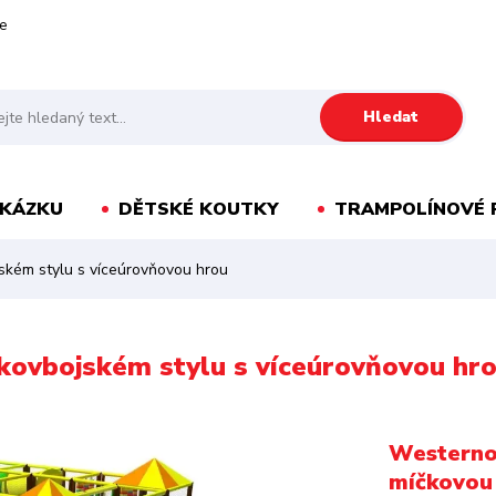
e
Hledat
AKÁZKU
DĚTSKÉ KOUTKY
TRAMPOLÍNOVÉ 
ském stylu s víceúrovňovou hrou
kovbojském stylu s víceúrovňovou hr
Westernov
míčkovou