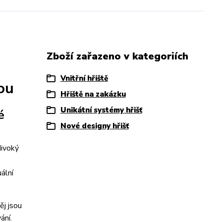
Zboží zařazeno v kategoriích
Vnitřní hřiště
ou
Hřiště na zakázku
Unikátní systémy hřišť
é
Nové designy hřišť
divoký
ální
ěj jsou
ání.