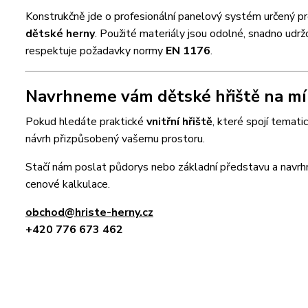
Konstrukčně jde o profesionální panelový systém určený p
dětské herny
. Použité materiály jsou odolné, snadno udrž
respektuje požadavky normy
EN 1176
.
Navrhneme vám dětské hřiště na mír
Pokud hledáte praktické
vnitřní hřiště
, které spojí temati
návrh přizpůsobený vašemu prostoru.
Stačí nám poslat půdorys nebo základní představu a nav
cenové kalkulace.
obchod@hriste-herny.cz
+420 776 673 462