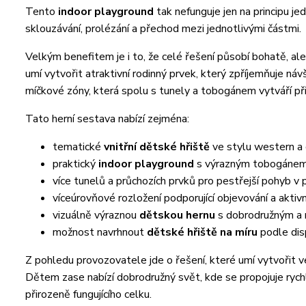
Tento
indoor playground
tak nefunguje jen na principu je
sklouzávání, prolézání a přechod mezi jednotlivými částmi.
Velkým benefitem je i to, že celé řešení působí bohatě, al
umí vytvořit atraktivní rodinný prvek, který zpříjemňuje ná
míčkové zóny, která spolu s tunely a tobogánem vytváří př
Tato herní sestava nabízí zejména:
tematické
vnitřní dětské hřiště
ve stylu western a
praktický
indoor playground
s výrazným tobogánem
více tunelů a průchozích prvků pro pestřejší pohyb v 
víceúrovňové rozložení podporující objevování a aktivn
vizuálně výraznou
dětskou hernu
s dobrodružným a 
možnost navrhnout
dětské hřiště na míru
podle dis
Z pohledu provozovatele jde o řešení, které umí vytvořit 
Dětem zase nabízí dobrodružný svět, kde se propojuje rych
přirozeně fungujícího celku.