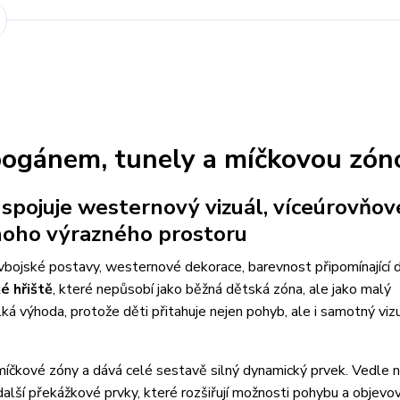
obogánem, tunely a míčkovou zón
spojuje westernový vizuál, víceúrovňov
dnoho výrazného prostoru
bojské postavy, westernové dekorace, barevnost připomínající 
é hřiště
, které nepůsobí jako běžná dětská zóna, ale jako malý
ká výhoda, protože děti přitahuje nejen pohyb, ale i samotný vizu
míčkové zóny a dává celé sestavě silný dynamický prvek. Vedle n
a další překážkové prvky, které rozšiřují možnosti pohybu a objevov