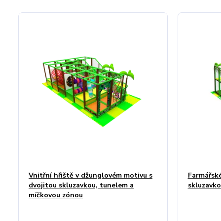
Vnitřní hřiště v džunglovém motivu s
Farmářské 
dvojitou skluzavkou, tunelem a
skluzavko
míčkovou zónou