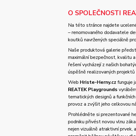
O SPOLEČNOSTI RE
Na této stránce najdete ucelené
– renomovaného dodavatele desi
koutků navržených speciálně pro 
Naše produktová galerie předsta
maximální bezpečnost, kvalitu
řešení vycházejí z našich bohat
úspěšně realizovaných projektů
Web
Hriste-Herny.cz
funguje 
REATEK Playgrounds
vyráběný
tematických designů a funkčních
provoz a zvýšit jeho celkovou 
Prohlédněte si prezentované her
podniku přivést novou vlnu zák
nejen vizuálně atraktivní prvek,