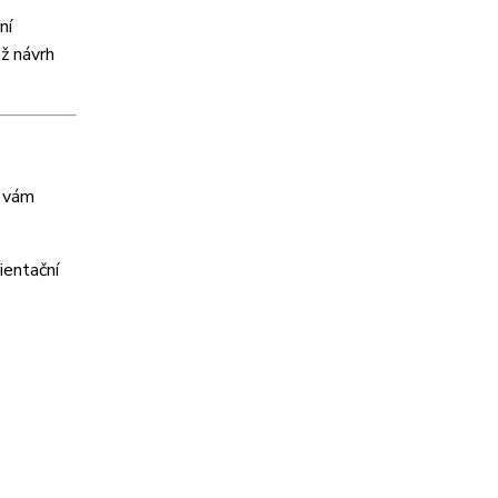
ní
ž návrh
e vám
ientační