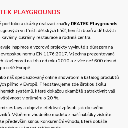
ATEK PLAYGROUNDS
 portfolio a ukázky realizací značky
REATEK Playgrounds
gnových vnitřních dětských hřišť, herních boxů a dětských
kavárny, cukrárny, restaurace a rodinná centra.
vuje inspirace a vzorové projekty vyvinuté s důrazem na
 a evropskou normu EN 1176:2017. Všechna prezentovaná
ých zkušeností na trhu od roku 2010 a z více než 600 dosud
 po celé Evropě.
jako náš specializovaný online showroom a katalog produktů
ch přímo v Evropě. Představujeme zde širokou škálu
 herních systémů, které dokážou okamžitě zatraktivnit váš
návštěvnost v průměru o 20 %.
ní sestavy a objevte efektivní způsob, jak do svého
azníků. Výběrem vhodného modelu z naší nabídky získáte
 ale především silnou konkurenční výhodu, která dokáže