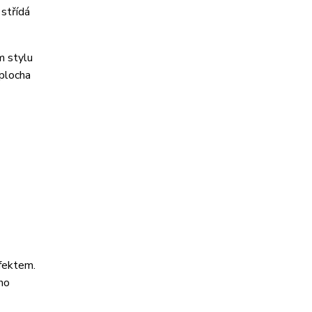
 střídá
 stylu
 plocha
efektem.
ho