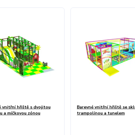
vnitřní hřiště s dvojitou
Barevné vnitřní hřiště se sk
u a míčkovou zónou
trampolínou a tunelem