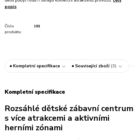
delší pobyt rodin i silnější komerční atraktivitu provozu.
celý
popis
Číslo
181
produktu:
Kompletní specifikace
Související zboží
3
Kompletní specifikace
Rozsáhlé dětské zábavní centrum
s více atrakcemi a aktivními
herními zónami