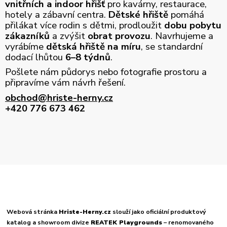
vnitřních a indoor hřišť
pro kavárny, restaurace,
hotely a zábavní centra.
Dětské hřiště
pomáhá
přilákat více rodin s dětmi, prodloužit
dobu pobytu
zákazníků
a zvýšit
obrat provozu
. Navrhujeme a
vyrábíme
dětská hřiště na míru
, se standardní
dodací lhůtou
6–8 týdnů
.
Pošlete nám půdorys nebo fotografie prostoru a
připravíme vám návrh řešení.
obchod@hriste-herny.cz
+420 776 673 462
Webová stránka
Hriste-Herny.cz
slouží jako oficiální produktový
katalog a showroom divize
REATEK Playgrounds
– renomovaného