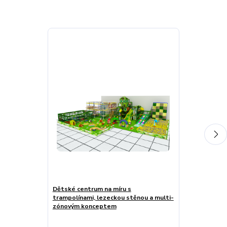
Dětské centrum na míru s
Dětské centr
trampolínami, lezeckou stěnou a multi-
tematickým h
zónovým konceptem