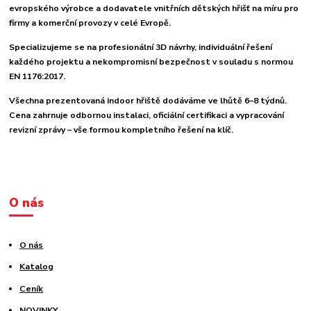
evropského výrobce a dodavatele vnitřních dětských hřišť na míru pro
firmy a komerční provozy v celé Evropě.
Specializujeme se na profesionální 3D návrhy, individuální řešení
každého projektu a nekompromisní bezpečnost v souladu s normou
EN 1176:2017.
Všechna prezentovaná indoor hřiště dodáváme ve lhůtě 6–8 týdnů.
Cena zahrnuje odbornou instalaci, oficiální certifikaci a vypracování
revizní zprávy – vše formou kompletního řešení na klíč.
O nás
O nás
Katalog
Ceník
NOVINKY