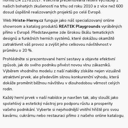
normu EN 1176:2017. Všechna prezentovaná řešení vycházejí z
našich bohatých zkušeností na trhu od roku 2010 a z více než 600
dosud úspěšně realizovaných projektů po celé Evropě.
Web
Hriste-Herny.cz
funguje jako náš specializovaný online
showroom a katalog produktů
REATEK Playgrounds
vyráběných
přímo v Evropě. Představujeme zde širokou škálu tematických
designů a funkčních herních systémů, které dokážou okamžitě
zatraktivnit váš provoz a zvýšit jeho celkovou návštěvnost v
průměru o 20 %.
Prohlédněte si prezentované herní sestavy a objevte efektivní
způsob, jak do svého podniku přivést novou vlnu zákazníků.
Výběrem vhodného modelu z naší nabídky získáte nejen vizuálně
atraktivní prvek, ale především silnou konkurenční výhodu, která
dokáže proměnit běžnou návštěvu v dlouhodobou věrnost celých
rodin.
Každý herní prvek v naší nabídce je navržen tak, aby sloužil jako
spolehlivý a estetický nástroj pro podporu růstu a prosperity
vašeho podnikání. Vyberte si nejvhodnější vnitřní hřiště pro svou
kavárnu, cukrárnu nebo restauraci přímo z našeho online katalogu.