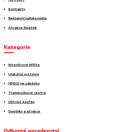
Kontakty
Reklamní nafukovadla
Atrakce Reatek
Kategorie
Interiérové hřište
Unikátní systémy
Hřiště na zakázku
Trampolínové centra
Dětské koutky
Doplňky a atrakce
Odborné poradenství