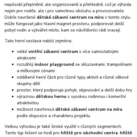
nepůsobí přeplněně, ale organizovaně a přehledně, což je výhoda
nejen pro rodiče, ale i pro samotnou obsluhu a provozovatele.
Dobře navržené
dětské zábavní centrum na míru
v tomto stylu
může fungovat jako hlavní magnet prostoru, podporovat delší
pobyt rodin a vytvářet místo, kam se návštěvníci rádi vracejí.
Tato herní sestava nabízí zejména:
velké
vnitřní zábavní centrum
s více samostatnými
atrakcemi
rozsáhlý
indoor playground
se skluzavkami, trampolínami
a míčkovými zónami
oddělené herní části pro různé typy aktivit a různé věkové
skupiny dětí
prostor, který podporuje pohyb, objevování a delší dobu hry
výraznou
dětskou hernu
s vysokou rodinnou i komerční
atraktivitou
možnost navrhnout
dětské zábavní centrum na míru
podle dispozice a charakteru projektu
Velkou výhodou je také široké využití v různých segmentech.
Tento typ řešení se hodí pro
hřiště pro obchodní centra
,
hřiště