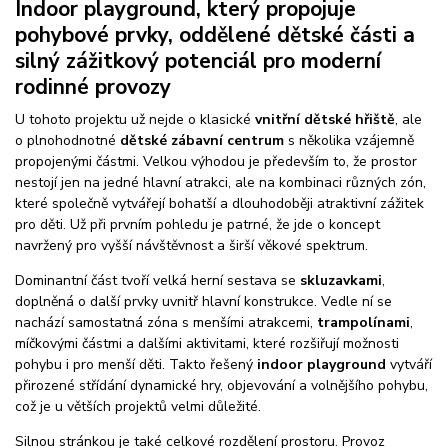
Indoor playground, který propojuje
pohybové prvky, oddělené dětské části a
silný zážitkový potenciál pro moderní
rodinné provozy
U tohoto projektu už nejde o klasické
vnitřní dětské hřiště
, ale
o plnohodnotné
dětské zábavní centrum
s několika vzájemně
propojenými částmi. Velkou výhodou je především to, že prostor
nestojí jen na jedné hlavní atrakci, ale na kombinaci různých zón,
které společně vytvářejí bohatší a dlouhodoběji atraktivní zážitek
pro děti. Už při prvním pohledu je patrné, že jde o koncept
navržený pro vyšší návštěvnost a širší věkové spektrum.
Dominantní část tvoří velká herní sestava se
skluzavkami
,
doplněná o další prvky uvnitř hlavní konstrukce. Vedle ní se
nachází samostatná zóna s menšími atrakcemi,
trampolínami
,
míčkovými částmi a dalšími aktivitami, které rozšiřují možnosti
pohybu i pro menší děti. Takto řešený
indoor playground
vytváří
přirozené střídání dynamické hry, objevování a volnějšího pohybu,
což je u větších projektů velmi důležité.
Silnou stránkou je také celkové rozdělení prostoru. Provoz