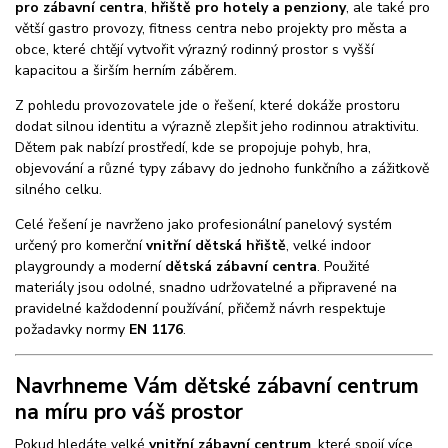
pro zábavní centra
,
hřiště pro hotely a penziony
, ale také pro
větší gastro provozy, fitness centra nebo projekty pro města a
obce, které chtějí vytvořit výrazný rodinný prostor s vyšší
kapacitou a širším herním záběrem.
Z pohledu provozovatele jde o řešení, které dokáže prostoru
dodat silnou identitu a výrazně zlepšit jeho rodinnou atraktivitu.
Dětem pak nabízí prostředí, kde se propojuje pohyb, hra,
objevování a různé typy zábavy do jednoho funkčního a zážitkově
silného celku.
Celé řešení je navrženo jako profesionální panelový systém
určený pro komerční
vnitřní dětská hřiště
, velké indoor
playgroundy a moderní
dětská zábavní centra
. Použité
materiály jsou odolné, snadno udržovatelné a připravené na
pravidelné každodenní používání, přičemž návrh respektuje
požadavky normy
EN 1176
.
Navrhneme Vám dětské zábavní centrum
na míru pro váš prostor
Pokud hledáte velké
vnitřní zábavní centrum
, které spojí více