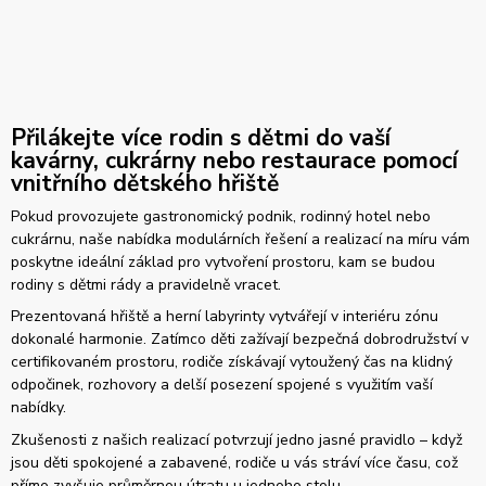
Přilákejte více rodin s dětmi do vaší
kavárny, cukrárny nebo restaurace pomocí
vnitřního dětského hřiště
Pokud provozujete gastronomický podnik, rodinný hotel nebo
cukrárnu, naše nabídka modulárních řešení a realizací na míru vám
poskytne ideální základ pro vytvoření prostoru, kam se budou
rodiny s dětmi rády a pravidelně vracet.
Prezentovaná hřiště a herní labyrinty vytvářejí v interiéru zónu
dokonalé harmonie. Zatímco děti zažívají bezpečná dobrodružství v
certifikovaném prostoru, rodiče získávají vytoužený čas na klidný
odpočinek, rozhovory a delší posezení spojené s využitím vaší
nabídky.
Zkušenosti z našich realizací potvrzují jedno jasné pravidlo – když
jsou děti spokojené a zabavené, rodiče u vás stráví více času, což
přímo zvyšuje průměrnou útratu u jednoho stolu.