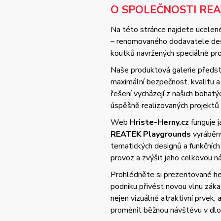
O SPOLEČNOSTI RE
Na této stránce najdete ucelené
– renomovaného dodavatele desi
koutků navržených speciálně pro 
Naše produktová galerie předsta
maximální bezpečnost, kvalitu
řešení vycházejí z našich bohat
úspěšně realizovaných projektů
Web
Hriste-Herny.cz
funguje 
REATEK Playgrounds
vyráběný
tematických designů a funkčních
provoz a zvýšit jeho celkovou 
Prohlédněte si prezentované her
podniku přivést novou vlnu zák
nejen vizuálně atraktivní prvek,
proměnit běžnou návštěvu v dlo