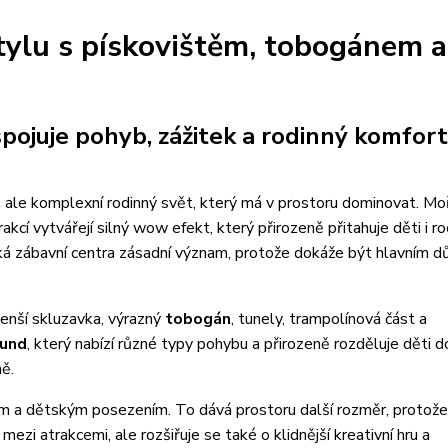
stylu s pískovištěm, tobogánem a
pojuje pohyb, zážitek a rodinný komfor
na, ale komplexní rodinný svět, který má v prostoru dominovat. M
cí vytvářejí silný wow efekt, který přirozeně přitahuje děti i ro
á zábavní centra zásadní význam, protože dokáže být hlavním 
enší skluzavka, výrazný
tobogán
, tunely, trampolínová část a
ound
, který nabízí různé typy pohybu a přirozeně rozděluje děti d
ě.
m a dětským posezením. To dává prostoru další rozměr, protože
ezi atrakcemi, ale rozšiřuje se také o klidnější kreativní hru a