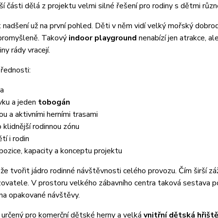
í části dělá z projektu velmi silné řešení pro rodiny s dětmi růz
 nadšení už na první pohled. Děti v něm vidí velký mořský dobro
a promyšleně. Takový
indoor playground
nenabízí jen atrakce, al
ny rády vracejí.
řednosti:
ra
vku a jeden
tobogán
ou a aktivními herními trasami
o klidnější rodinnou zónu
í i rodin
pozice, kapacity a konceptu projektu
e tvořit jádro rodinné návštěvnosti celého provozu. Čím širší zá
vozovatele. V prostoru velkého zábavního centra taková sestava
i na opakované návštěvy.
 určený pro komerční dětské herny a velká
vnitřní dětská hřišt