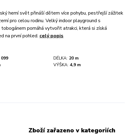
ký herní svět přináší dětem více pohybu, pestřejší zážitek
zemí pro celou rodinu. Velký indoor playground s
 tobogánem pomáhá vytvořit atrakci, která si získá
d na první pohled.
celý popis
099
DÉLKA:
20 m
m
VÝŠKA:
4,9 m
Zboží zařazeno v kategoriích