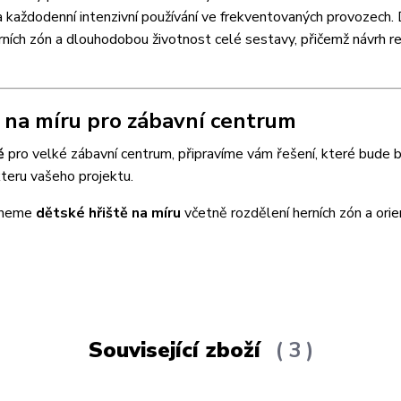
a každodenní intenzivní používání ve frekventovaných provozech.
rních zón a dlouhodobou životnost celé sestavy, přičemž návrh r
 na míru pro zábavní centrum
ě
pro velké zábavní centrum, připravíme vám řešení, které bude 
kteru vašeho projektu.
rhneme
dětské hřiště na míru
včetně rozdělení herních zón a orie
Související zboží
3