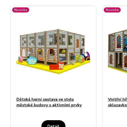
Novinka
Novinka
Dětská herní sestava ve stylu
Vnitřní h
městské budovy s aktivními prvky
skluzavko
Detail