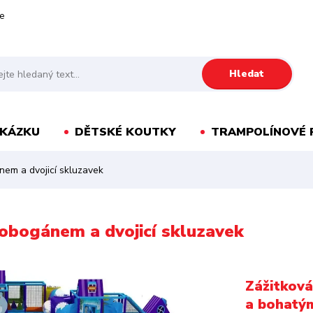
e
Hledat
AKÁZKU
DĚTSKÉ KOUTKY
TRAMPOLÍNOVÉ 
nem a dvojicí skluzavek
tobogánem a dvojicí skluzavek
Zážitková
a bohatý