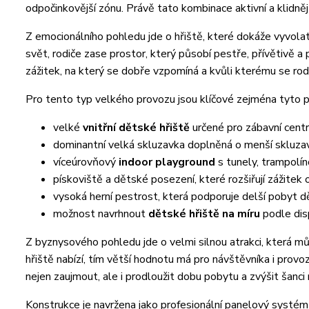
odpočinkovější zónu. Právě tato kombinace aktivní a klidnějš
Z emocionálního pohledu jde o hřiště, které dokáže vyvolat
svět, rodiče zase prostor, který působí pestře, přívětivě 
zážitek, na který se dobře vzpomíná a kvůli kterému se rodi
Pro tento typ velkého provozu jsou klíčové zejména tyto p
velké
vnitřní dětské hřiště
určené pro zábavní cent
dominantní velká skluzavka doplněná o menší skluza
víceúrovňový
indoor playground
s tunely, trampolín
pískoviště a dětské posezení, které rozšiřují zážitek 
vysoká herní pestrost, která podporuje delší pobyt dět
možnost navrhnout
dětské hřiště na míru
podle dis
Z byznysového pohledu jde o velmi silnou atrakci, která můž
hřiště nabízí, tím větší hodnotu má pro návštěvníka i pro
nejen zaujmout, ale i prodloužit dobu pobytu a zvýšit šanc
Konstrukce je navržena jako profesionální panelový systém