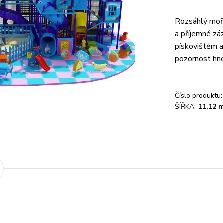
Rozsáhlý mořs
a příjemné zá
pískovištěm a
pozornost hne
Číslo produktu:
ŠÍŘKA:
11,12 