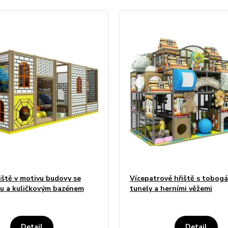
řiště v motivu budovy se
Vícepatrové hřiště s tobog
u a kuličkovým bazénem
tunely a herními věžemi
Detail
Detail