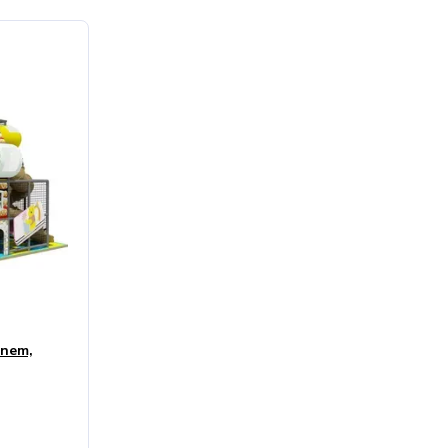
ánem,