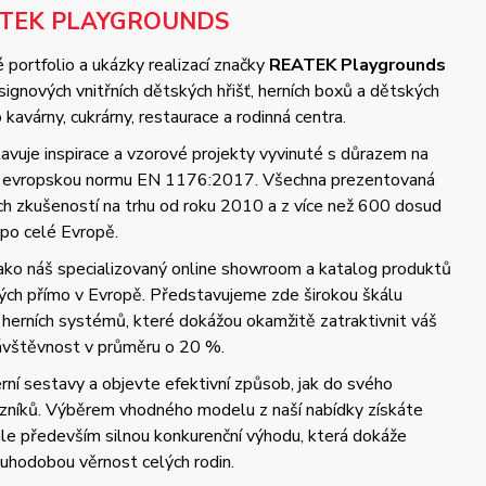
ATEK PLAYGROUNDS
 portfolio a ukázky realizací značky
REATEK Playgrounds
gnových vnitřních dětských hřišť, herních boxů a dětských
kavárny, cukrárny, restaurace a rodinná centra.
vuje inspirace a vzorové projekty vyvinuté s důrazem na
 a evropskou normu EN 1176:2017. Všechna prezentovaná
ých zkušeností na trhu od roku 2010 a z více než 600 dosud
 po celé Evropě.
jako náš specializovaný online showroom a katalog produktů
ch přímo v Evropě. Představujeme zde širokou škálu
 herních systémů, které dokážou okamžitě zatraktivnit váš
návštěvnost v průměru o 20 %.
ní sestavy a objevte efektivní způsob, jak do svého
azníků. Výběrem vhodného modelu z naší nabídky získáte
 ale především silnou konkurenční výhodu, která dokáže
uhodobou věrnost celých rodin.