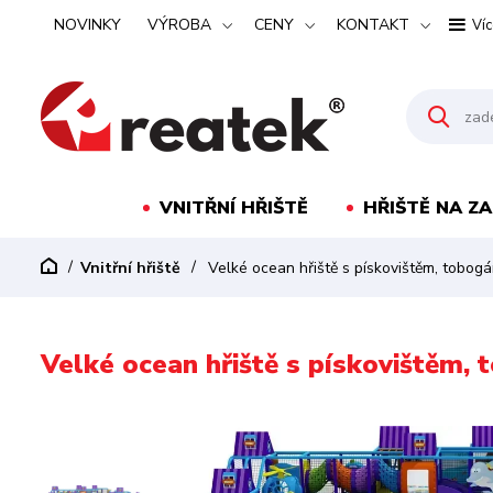
NOVINKY
VÝROBA
CENY
KONTAKT
Víc
VNITŘNÍ HŘIŠTĚ
HŘIŠTĚ NA Z
Vnitřní hřiště
Velké ocean hřiště s pískovištěm, tobogá
Velké ocean hřiště s pískovištěm, 