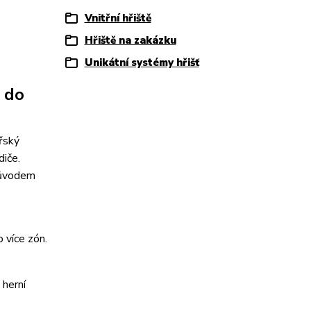
Vnitřní hřiště
Hřiště na zakázku
Unikátní systémy hřišť
t do
ořský
diče.
důvodem
o více zón.
 herní