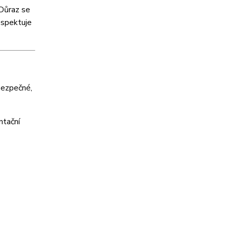
 Důraz se
espektuje
bezpečné,
ntační