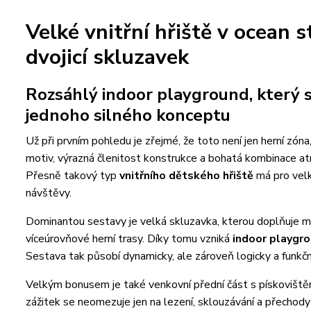
Velké vnitřní hřiště v ocean 
dvojicí skluzavek
Rozsáhlý indoor playground, který s
jednoho silného konceptu
Už při prvním pohledu je zřejmé, že toto není jen herní zó
motiv, výrazná členitost konstrukce a bohatá kombinace atrak
Přesně takový typ
vnitřního dětského hřiště
má pro velk
návštěvy.
Dominantou sestavy je velká skluzavka, kterou doplňuje m
víceúrovňové herní trasy. Díky tomu vzniká
indoor playgr
Sestava tak působí dynamicky, ale zároveň logicky a funkčn
Velkým bonusem je také venkovní přední část s pískoviště
zážitek se neomezuje jen na lezení, sklouzávání a přechody m