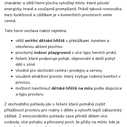
charakter a větší herní plocha vytvářejí místo, které působí
energicky, hravě a současně promyšleně. Právě taková rovnováha
mezi funkčností a zážitkem je v komerčních prostorech velmi
cenná.
Tato herní sestava nabízí zejména:
větší
vnitřní dětské hřiště
s překážkami, tunelem a
otevřenou aktivní plochou
prostorný
indoor playground
s více typy herních prvků
řešení, které podporuje pohyb, objevování a delší pobyt
dětí v zóně
vhodné pro obchodní centra i prodejny a servisy
vizuálně atraktivní prostor, který zvyšuje rodinný komfort v
provozu
možnost navrhnout
dětské hřiště na míru
podle dispozice
a typu prostoru
Z obchodního pohledu jde o řešení, které pomáhá zvýšit
přitažlivost prostoru pro rodiny s dětmi a vytvořit lepší zákaznický
zážitek. Z emocionálního pohledu zase přináší dětem více
svobody, více pohybu a přirozený pocit, že přišly na místo, kde je