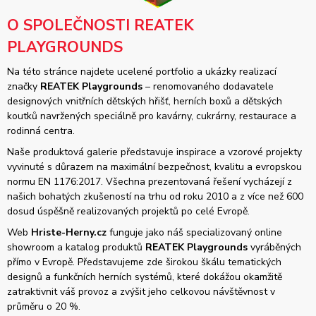
O SPOLEČNOSTI REATEK
PLAYGROUNDS
Na této stránce najdete ucelené portfolio a ukázky realizací
značky
REATEK Playgrounds
– renomovaného dodavatele
designových vnitřních dětských hřišť, herních boxů a dětských
koutků navržených speciálně pro kavárny, cukrárny, restaurace a
rodinná centra.
Naše produktová galerie představuje inspirace a vzorové projekty
vyvinuté s důrazem na maximální bezpečnost, kvalitu a evropskou
normu EN 1176:2017. Všechna prezentovaná řešení vycházejí z
našich bohatých zkušeností na trhu od roku 2010 a z více než 600
dosud úspěšně realizovaných projektů po celé Evropě.
Web
Hriste-Herny.cz
funguje jako náš specializovaný online
showroom a katalog produktů
REATEK Playgrounds
vyráběných
přímo v Evropě. Představujeme zde širokou škálu tematických
designů a funkčních herních systémů, které dokážou okamžitě
zatraktivnit váš provoz a zvýšit jeho celkovou návštěvnost v
průměru o 20 %.