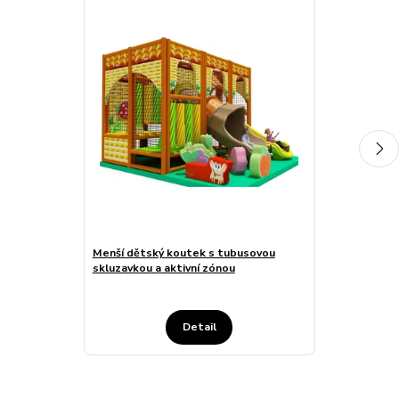
Menší dětský koutek s tubusovou
Rodinné hřišt
skluzavkou a aktivní zónou
a průchozím 
Detail