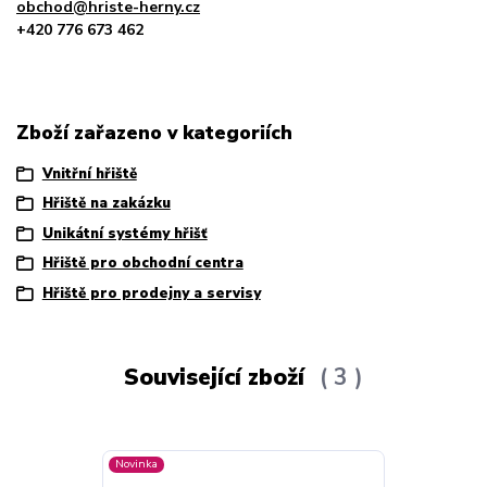
obchod@hriste-herny.cz
+420 776 673 462
Zboží zařazeno v kategoriích
Vnitřní hřiště
Hřiště na zakázku
Unikátní systémy hřišť
Hřiště pro obchodní centra
Hřiště pro prodejny a servisy
Související zboží
3
Novinka
Novinka