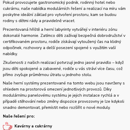
Pokud provozujete gastronomický podnik, rodinný hotel nebo
cukrárnu, naše nabídka modulárních řešení a realizací na míru vám
poskytne ideální základ pro vytvoření prostoru, kam se budou
rodiny s dětmi rády a pravidelně vracet.
Prezentovaná hřiště a herní labyrinty vytvářejí v interiéru zónu
dokonalé harmonie. Zatímco děti zažívají bezpečná dobrodružství v
certifikovaném prostoru, rodiče získávají vytoužený čas na klidný
odpočinek, rozhovory a delší posezení spojené s využitím vaší
nabídky.
Zkušenosti z našich realizací potvrzují jedno jasné pravidlo – když
jsou děti spokojené a zabavené, rodiče u vás stráví více času, což
přímo zvyšuje průměrnou útratu u jednoho stolu.
Naše herní systémy prezentované na tomto webu jsou navrženy s
ohledem na prostorová omezení jednotlivých provozů. Díky
modulárnímu panelovému systému je jejich instalace rychlá a v
případě stěhování nebo změny dispozice provozovny je lze kdykoli
snadno demontovat, přemístit nebo rozšířit o nové moduly.
Naše řešení pro:
Kavárny a cukrárny