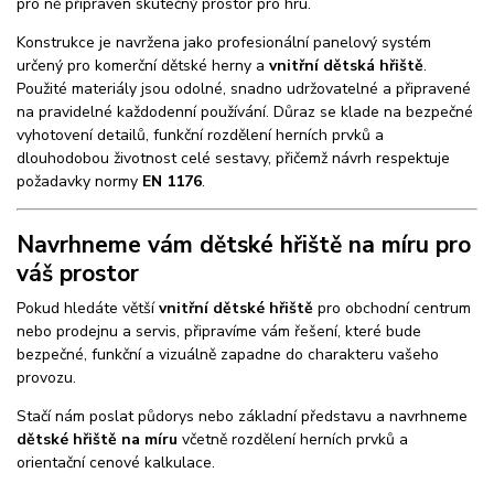
pro ně připraven skutečný prostor pro hru.
Konstrukce je navržena jako profesionální panelový systém
určený pro komerční dětské herny a
vnitřní dětská hřiště
.
Použité materiály jsou odolné, snadno udržovatelné a připravené
na pravidelné každodenní používání. Důraz se klade na bezpečné
vyhotovení detailů, funkční rozdělení herních prvků a
dlouhodobou životnost celé sestavy, přičemž návrh respektuje
požadavky normy
EN 1176
.
Navrhneme vám dětské hřiště na míru pro
váš prostor
Pokud hledáte větší
vnitřní dětské hřiště
pro obchodní centrum
nebo prodejnu a servis, připravíme vám řešení, které bude
bezpečné, funkční a vizuálně zapadne do charakteru vašeho
provozu.
Stačí nám poslat půdorys nebo základní představu a navrhneme
dětské hřiště na míru
včetně rozdělení herních prvků a
orientační cenové kalkulace.