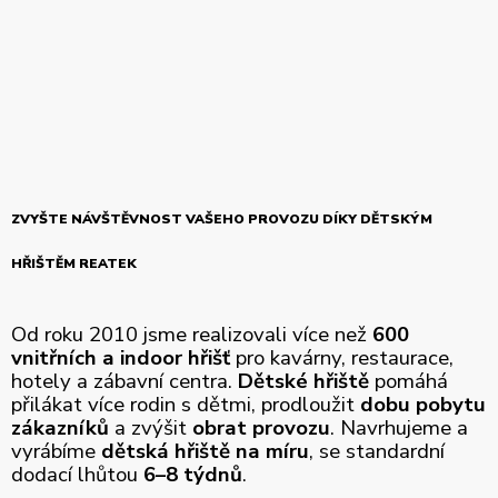
ZVYŠTE NÁVŠTĚVNOST VAŠEHO PROVOZU DÍKY DĚTSKÝM
HŘIŠTĚM REATEK
Od roku 2010 jsme realizovali více než
600
vnitřních a indoor hřišť
pro kavárny, restaurace,
hotely a zábavní centra.
Dětské hřiště
pomáhá
přilákat více rodin s dětmi, prodloužit
dobu pobytu
zákazníků
a zvýšit
obrat provozu
. Navrhujeme a
vyrábíme
dětská hřiště na míru
, se standardní
dodací lhůtou
6–8 týdnů
.