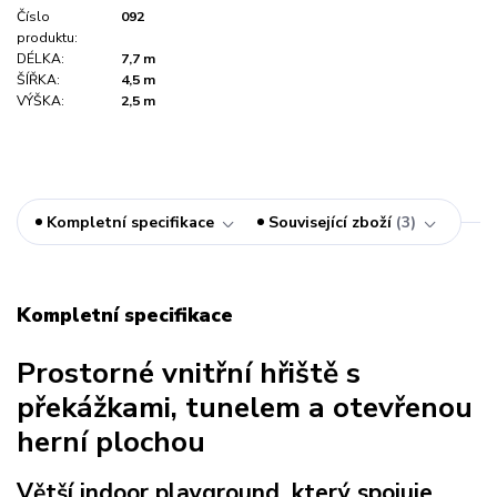
Číslo
092
produktu:
DÉLKA:
7,7 m
ŠÍŘKA:
4,5 m
VÝŠKA:
2,5 m
Kompletní specifikace
Související zboží
3
Kompletní specifikace
Prostorné vnitřní hřiště s
překážkami, tunelem a otevřenou
herní plochou
Větší indoor playground, který spojuje