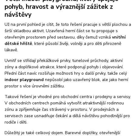
pohyb, hravost a výraznější zážitek z
návštěvy
Už na první pohled je cítit, že toto řešení pracuje s větší plochou a
širší skladbou aktivit. Uzavřená herní část se tu propojuje s
otevřeným prostorem před sestavou, díky čemuž vzniká
vnitřní
dětské hřiště
, které působí živěji, volněji a pro děti přirozeně
lákavě.
Uvnitř se střídají překážkové prvky, tunelové průchody, aktivní
zóny a doplňkové atrakce, které podporují pohyb i objevování.
Přední část navíc rozšiřuje možnosti hry o další prvky, takže celý
indoor playground
nepůsobí jako uzavřený blok, ale jako herní
prostor s více úrovněmi zážitku.
Takové řešení je vhodné pro obchodní centra i prodejny a servisy.
V obchodních centrech pomáhá vytvořit atraktivnější rodinnou
zónu a zpříjemňuje čas strávený v prostoru. V prodejnách a
servisech zase usnadňuje čekání a dělá návštěvu pohodlnější pro
rodiče i děti.
Důležitý je také celkový dojem. Barevné doplňky, otevřenější