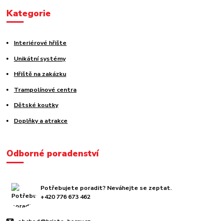
Kategorie
Interiérové hřište
Unikátní systémy
Hřiště na zakázku
Trampolínové centra
Dětské koutky
Doplňky a atrakce
Odborné poradenství
Potřebujete poradit? Neváhejte se zeptat.
+420 776 673 462