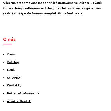
Všechna prezentovaná indoor hřiště dodáváme ve lhůtě 6–8 týdnů.
Cena zahrnuje odbornou instalaci, oficiální certifikaci a vypracování
revizní zprávy – vše formou kompletního řešení na klíč.
O nás
O nás
Katalog
Ceník
NOVINKY
Kontakty
Reklamní nafukovadla
Atrakce Reatek