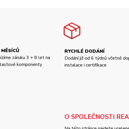
 MĚSÍCŮ
RYCHLÉ DODÁNÍ
bízíme záruku 3 + 8 let na
Dodání již od 6 týdnů včetně do
 plastové komponenty
instalace i certifikace
O SPOLEČNOSTI RE
Na této stránce najdete ucelené