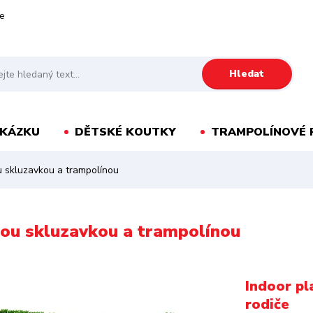
e
Hledat
AKÁZKU
DĚTSKÉ KOUTKY
TRAMPOLÍNOVÉ 
ou skluzavkou a trampolínou
jitou skluzavkou a trampolínou
Indoor p
rodiče