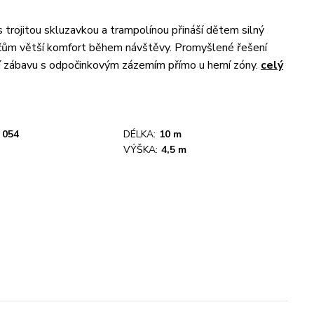
s trojitou skluzavkou a trampolínou přináší dětem silný
ičům větší komfort během návštěvy. Promyšlené řešení
ní zábavu s odpočinkovým zázemím přímo u herní zóny.
celý
054
DÉLKA:
10 m
VÝŠKA:
4,5 m