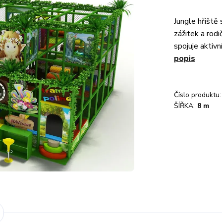
Jungle hřiště 
zážitek a rod
spojuje aktiv
popis
Číslo produktu:
ŠÍŘKA:
8 m