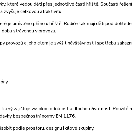
ky, které vedou děti přes jednotlivé části hřiště. Součástí řešení
a zvyšuje celkovou atraktivitu.
eré je umístěno přímo u hřiště. Rodiče tak mají děti pod dohled
e dobu strávenou v provozu.
py provozů a jeho cílem je zvýšit návštěvnost i spotřebu zákazní
m
zóny
 který zajišťuje vysokou odolnost a dlouhou životnost. Použité 
adavky bezpečnostní normy
EN 1176
.
sobit podle prostoru, designu i cílové skupiny.