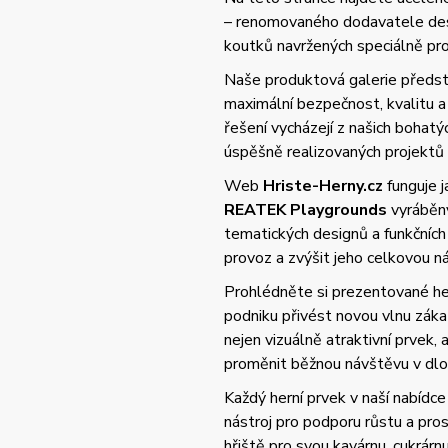
– renomovaného dodavatele desi
koutků navržených speciálně pro 
Naše produktová galerie předsta
maximální bezpečnost, kvalitu
řešení vycházejí z našich bohat
úspěšně realizovaných projektů
Web
Hriste-Herny.cz
funguje 
REATEK Playgrounds
vyráběný
tematických designů a funkčních
provoz a zvýšit jeho celkovou 
Prohlédněte si prezentované her
podniku přivést novou vlnu zák
nejen vizuálně atraktivní prvek,
proměnit běžnou návštěvu v dlo
Každý herní prvek v naší nabídce 
nástroj pro podporu růstu a pros
hřiště pro svou kavárnu, cukrárn