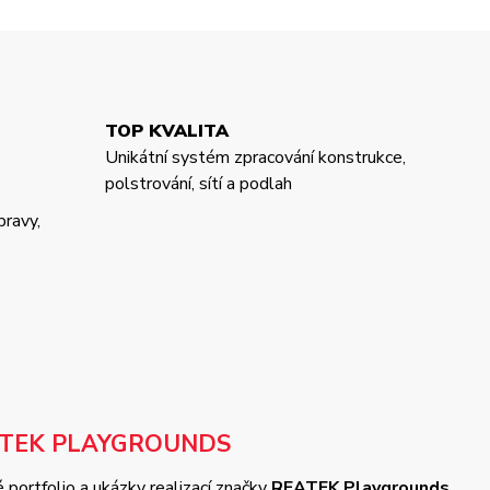
TOP KVALITA
Unikátní systém zpracování konstrukce,
polstrování, sítí a podlah
pravy,
ATEK PLAYGROUNDS
 portfolio a ukázky realizací značky
REATEK Playgrounds