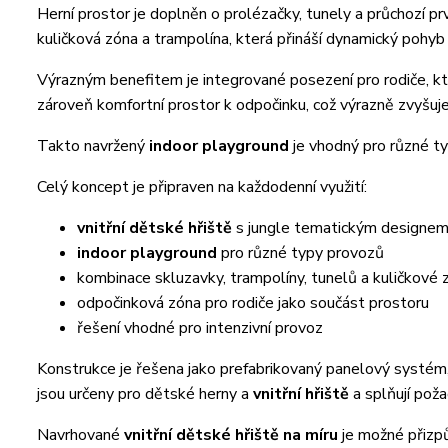
Herní prostor je doplněn o prolézačky, tunely a průchozí prv
kuličková zóna a trampolína, která přináší dynamický pohyb 
Výrazným benefitem je integrované posezení pro rodiče, kt
zároveň komfortní prostor k odpočinku, což výrazně zvyšuj
Takto navržený
indoor playground
je vhodný pro různé ty
Celý koncept je připraven na každodenní využití:
vnitřní dětské hřiště
s jungle tematickým designe
indoor playground
pro různé typy provozů
kombinace skluzavky, trampolíny, tunelů a kuličkové 
odpočinková zóna pro rodiče jako součást prostoru
řešení vhodné pro intenzivní provoz
Konstrukce je řešena jako prefabrikovaný panelový systém,
jsou určeny pro dětské herny a
vnitřní hřiště
a splňují pož
Navrhované
vnitřní dětské hřiště na míru
je možné přizpů