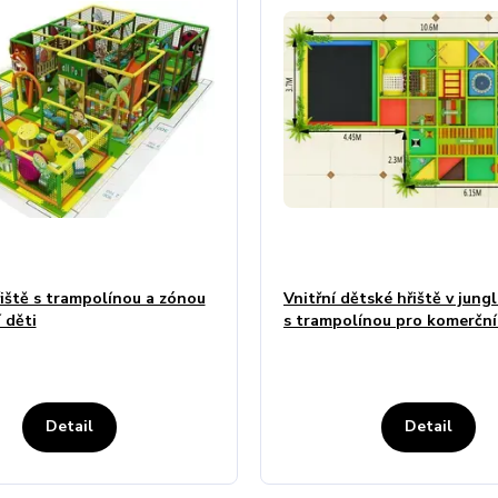
iště s trampolínou a zónou
Vnitřní dětské hřiště v jung
 děti
s trampolínou pro komerční
Detail
Detail