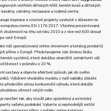
gnových vnitřních dětských hřišť, herních boxů a dětských
kavárny, cukrárny, restaurace a rodinná centra.
vuje inspirace a vzorové projekty vyvinuté s důrazem na
 a evropskou normu EN 1176:2017. Všechna prezentovaná
ých zkušeností na trhu od roku 2010 a z více než 600 dosud
 po celé Evropě.
jako náš specializovaný online showroom a katalog produktů
ch přímo v Evropě. Představujeme zde širokou škálu
 herních systémů, které dokážou okamžitě zatraktivnit váš
návštěvnost v průměru o 20 %.
ní sestavy a objevte efektivní způsob, jak do svého
azníků. Výběrem vhodného modelu z naší nabídky získáte
 ale především silnou konkurenční výhodu, která dokáže
uhodobou věrnost celých rodin.
je navržen tak, aby sloužil jako spolehlivý a estetický
perity vašeho podnikání. Vyberte si nejvhodnější vnitřní
u nebo restauraci přímo z našeho online katalogu.