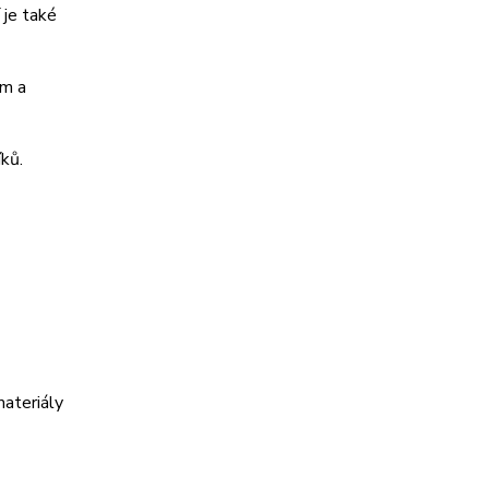
 je také
em a
ků.
materiály