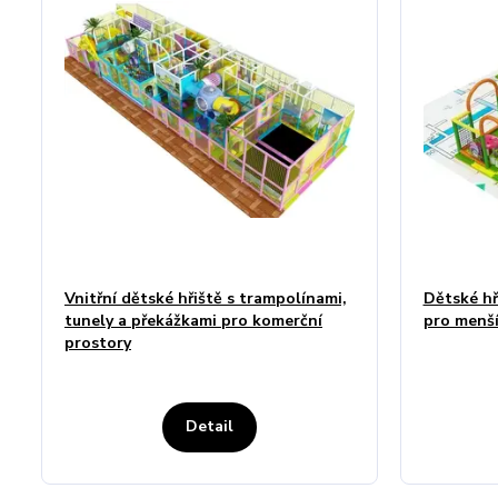
Vnitřní dětské hřiště s trampolínami,
Dětské hř
tunely a překážkami pro komerční
pro menší
prostory
Detail