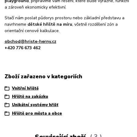
playground
, připravíme vám řešení, které bude výrazné, funkční
a zároveň ekonomicky efektivní.
Stačí nám poslat půdorys prostoru nebo základní představu a
navrhneme
dětské hřiště na míru
, včetně rozdělení zón a
orientační cenové kalkulace.
obchod@hriste-herny.cz
+420 776 673 462
Zboží zařazeno v kategoriích
Vnitřní hřiště
Hřiště na zakázku
Unikátní systémy hřišť
Hřiště pro města a obce