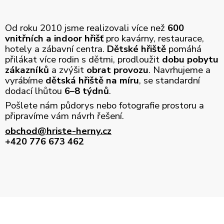
Od roku 2010 jsme realizovali více než
600
vnitřních a indoor hřišť
pro kavárny, restaurace,
hotely a zábavní centra.
Dětské hřiště
pomáhá
přilákat více rodin s dětmi, prodloužit
dobu pobytu
zákazníků
a zvýšit
obrat provozu
. Navrhujeme a
vyrábíme
dětská hřiště na míru
, se standardní
dodací lhůtou
6–8 týdnů
.
Pošlete nám půdorys nebo fotografie prostoru a
připravíme vám návrh řešení.
obchod@hriste-herny.cz
+420 776 673 462