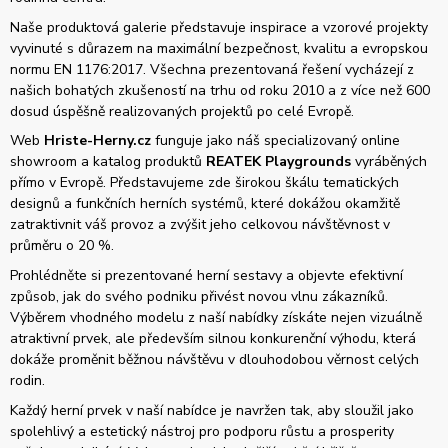
Naše produktová galerie představuje inspirace a vzorové projekty
vyvinuté s důrazem na maximální bezpečnost, kvalitu a evropskou
normu EN 1176:2017. Všechna prezentovaná řešení vycházejí z
našich bohatých zkušeností na trhu od roku 2010 a z více než 600
dosud úspěšně realizovaných projektů po celé Evropě.
Web
Hriste-Herny.cz
funguje jako náš specializovaný online
showroom a katalog produktů
REATEK Playgrounds
vyráběných
přímo v Evropě. Představujeme zde širokou škálu tematických
designů a funkčních herních systémů, které dokážou okamžitě
zatraktivnit váš provoz a zvýšit jeho celkovou návštěvnost v
průměru o 20 %.
Prohlédněte si prezentované herní sestavy a objevte efektivní
způsob, jak do svého podniku přivést novou vlnu zákazníků.
Výběrem vhodného modelu z naší nabídky získáte nejen vizuálně
atraktivní prvek, ale především silnou konkurenční výhodu, která
dokáže proměnit běžnou návštěvu v dlouhodobou věrnost celých
rodin.
Každý herní prvek v naší nabídce je navržen tak, aby sloužil jako
spolehlivý a estetický nástroj pro podporu růstu a prosperity