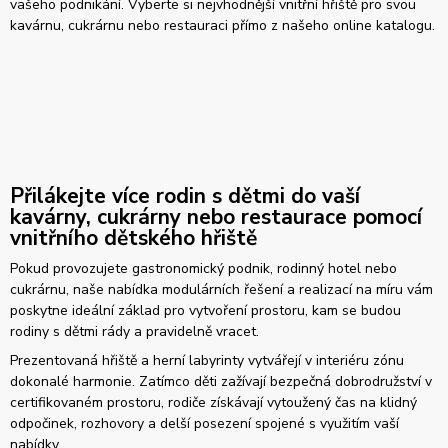
vašeho podnikání. Vyberte si nejvhodnější vnitřní hřiště pro svou
kavárnu, cukrárnu nebo restauraci přímo z našeho online katalogu.
Přilákejte více rodin s dětmi do vaší
kavárny, cukrárny nebo restaurace pomocí
vnitřního dětského hřiště
Pokud provozujete gastronomický podnik, rodinný hotel nebo
cukrárnu, naše nabídka modulárních řešení a realizací na míru vám
poskytne ideální základ pro vytvoření prostoru, kam se budou
rodiny s dětmi rády a pravidelně vracet.
Prezentovaná hřiště a herní labyrinty vytvářejí v interiéru zónu
dokonalé harmonie. Zatímco děti zažívají bezpečná dobrodružství v
certifikovaném prostoru, rodiče získávají vytoužený čas na klidný
odpočinek, rozhovory a delší posezení spojené s využitím vaší
nabídky.