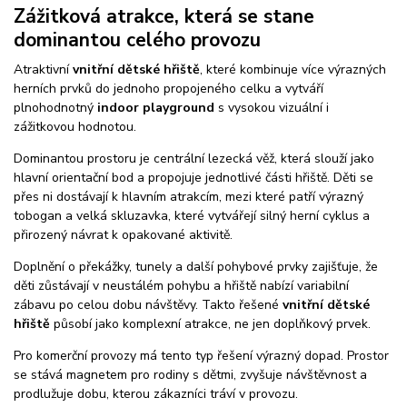
Zážitková atrakce, která se stane
dominantou celého provozu
Atraktivní
vnitřní dětské hřiště
, které kombinuje více výrazných
herních prvků do jednoho propojeného celku a vytváří
plnohodnotný
indoor playground
s vysokou vizuální i
zážitkovou hodnotou.
Dominantou prostoru je centrální lezecká věž, která slouží jako
hlavní orientační bod a propojuje jednotlivé části hřiště. Děti se
přes ni dostávají k hlavním atrakcím, mezi které patří výrazný
tobogan a velká skluzavka, které vytvářejí silný herní cyklus a
přirozený návrat k opakované aktivitě.
Doplnění o překážky, tunely a další pohybové prvky zajišťuje, že
děti zůstávají v neustálém pohybu a hřiště nabízí variabilní
zábavu po celou dobu návštěvy. Takto řešené
vnitřní dětské
hřiště
působí jako komplexní atrakce, ne jen doplňkový prvek.
Pro komerční provozy má tento typ řešení výrazný dopad. Prostor
se stává magnetem pro rodiny s dětmi, zvyšuje návštěvnost a
prodlužuje dobu, kterou zákazníci tráví v provozu.