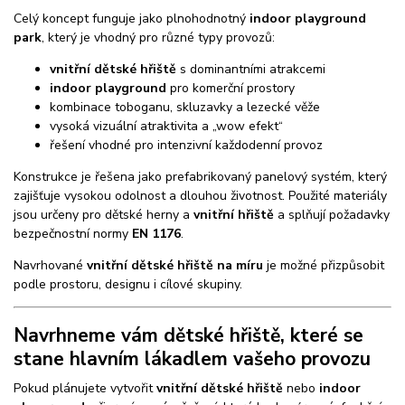
Celý koncept funguje jako plnohodnotný
indoor playground
park
, který je vhodný pro různé typy provozů:
vnitřní dětské hřiště
s dominantními atrakcemi
indoor playground
pro komerční prostory
kombinace toboganu, skluzavky a lezecké věže
vysoká vizuální atraktivita a „wow efekt“
řešení vhodné pro intenzivní každodenní provoz
Konstrukce je řešena jako prefabrikovaný panelový systém, který
zajišťuje vysokou odolnost a dlouhou životnost. Použité materiály
jsou určeny pro dětské herny a
vnitřní hřiště
a splňují požadavky
bezpečnostní normy
EN 1176
.
Navrhované
vnitřní dětské hřiště na míru
je možné přizpůsobit
podle prostoru, designu i cílové skupiny.
Navrhneme vám dětské hřiště, které se
stane hlavním lákadlem vašeho provozu
Pokud plánujete vytvořit
vnitřní dětské hřiště
nebo
indoor