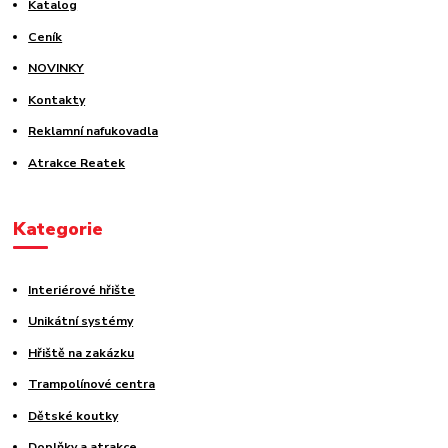
Katalog
Ceník
NOVINKY
Kontakty
Reklamní nafukovadla
Atrakce Reatek
Kategorie
Interiérové hřište
Unikátní systémy
Hřiště na zakázku
Trampolínové centra
Dětské koutky
Doplňky a atrakce