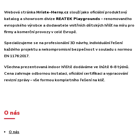
Webová stránka
Hriste-Herny.cz
slouží jako oficiální produktový
katalog a showroom divize
REATEK Playgrounds
– renomovaného
evropského výrobce a dodavatele vnitřních dětských hřišť na míru pro
firmy a komerční provozy v celé Evropě.
Specializujeme se na profesionální 3D návrhy, individuální řešení
každého projektu a nekompromisní bezpečnost v souladu s normou
EN 1176:2017.
Všechna prezentovaná indoor hřiště dodáváme ve lhůtě 6–8 týdnů.
Cena zahrnuje odbornou instalaci, oficiální certifikaci a vypracování
revizní zprávy – vše formou kompletního řešení na klíč.
O nás
O nás